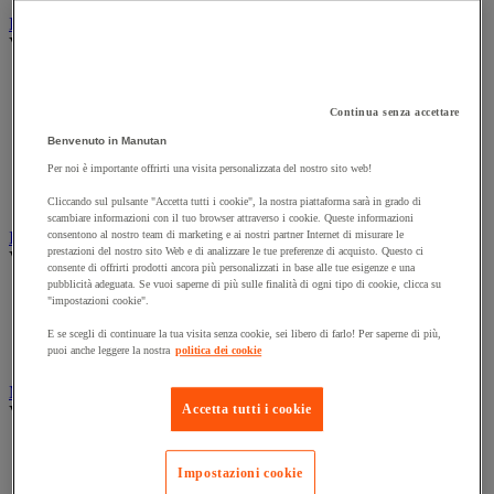
Illuminazione
Vedi tutte le categorie
Illuminazione interna ed esterna
Lampada da officina
Continua senza accettare
Lampada frontale
Lampada portatile
Benvenuto in Manutan
Lampadina
Per noi è importante offrirti una visita personalizzata del nostro sito web!
Proiettore da cantiere
Torcia
Cliccando sul pulsante "Accetta tutti i cookie", la nostra piattaforma sarà in grado di
scambiare informazioni con il tuo browser attraverso i cookie. Queste informazioni
Ingrassaggio e lubrificazione
consentono al nostro team di marketing e ai nostri partner Internet di misurare le
prestazioni del nostro sito Web e di analizzare le tue preferenze di acquisto. Questo ci
Vedi tutte le categorie
consente di offrirti prodotti ancora più personalizzati in base alle tue esigenze e una
pubblicità adeguata. Se vuoi saperne di più sulle finalità di ogni tipo di cookie, clicca su
Anti-aderente
"impostazioni cookie".
Attrezzi per lubrificazione
Grasso e olio
E se scegli di continuare la tua visita senza cookie, sei libero di farlo! Per saperne di più,
puoi anche leggere la nostra
politica dei cookie
Lubrificante e sbloccante
Marcatura
Accetta tutti i cookie
Vedi tutte le categorie
Incisione
Marcatura industriale
Impostazioni cookie
Marcatura permanente