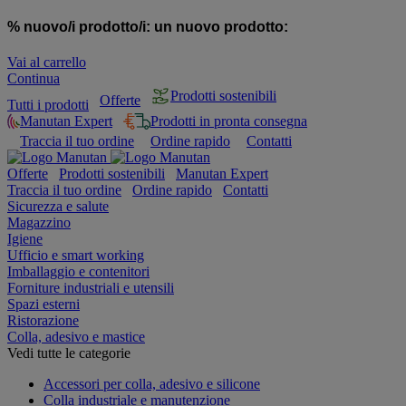
% nuovo/i prodotto/i:
un nuovo prodotto:
Vai al carrello
Continua
Prodotti sostenibili
Offerte
Tutti i prodotti
Manutan Expert
Prodotti in pronta consegna
Traccia il tuo ordine
Ordine rapido
Contatti
Offerte
Prodotti sostenibili
Manutan Expert
Traccia il tuo ordine
Ordine rapido
Contatti
Sicurezza e salute
Magazzino
Igiene
Ufficio e smart working
Imballaggio e contenitori
Forniture industriali e utensili
Spazi esterni
Ristorazione
Colla, adesivo e mastice
Vedi tutte le categorie
Accessori per colla, adesivo e silicone
Colla industriale e manutenzione