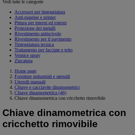
Vedi tutte le categorie
Accessori per tinteggiatura
Anti-ruggine e primer
Pittura per interni ed esterni
Protezione dei metalli
Rivestimento antiscivolo
Rivestimento per il pavimento
Tinteggiatura tecnica
Trattamento per facciate e tetto
Vernice spray
Zincatura
Home page
Forniture industriali e utensili
Utensili manuali
Chiave e cacciavite dinamometrici
Chiave dinamometrica
(46)
Chiave dinamometrica con cricchetto rimovibile
Chiave dinamometrica con
cricchetto rimovibile