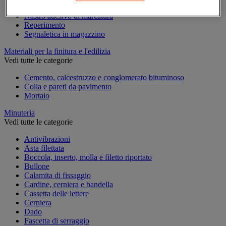
Marcatura temporanea
Nastro adesivo di marcatura
Reperimento
Segnaletica in magazzino
Materiali per la finitura e l'edilizia
Vedi tutte le categorie
Cemento, calcestruzzo e conglomerato bituminoso
Colla e pareti da pavimento
Mortaio
Minuteria
Vedi tutte le categorie
Antivibrazioni
Asta filettata
Boccola, inserto, molla e filetto riportato
Bullone
Calamita di fissaggio
Cardine, cerniera e bandella
Cassetta delle lettere
Cerniera
Dado
Fascetta di serraggio