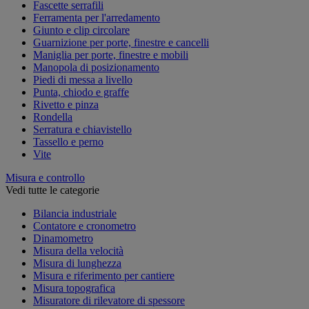
Fascette serrafili
Ferramenta per l'arredamento
Giunto e clip circolare
Guarnizione per porte, finestre e cancelli
Maniglia per porte, finestre e mobili
Manopola di posizionamento
Piedi di messa a livello
Punta, chiodo e graffe
Rivetto e pinza
Rondella
Serratura e chiavistello
Tassello e perno
Vite
Misura e controllo
Vedi tutte le categorie
Bilancia industriale
Contatore e cronometro
Dinamometro
Misura della velocità
Misura di lunghezza
Misura e riferimento per cantiere
Misura topografica
Misuratore di rilevatore di spessore