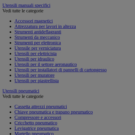
Utensili manuali specifici
Vedi tutte le categorie
Accessori magnetici
Attrezzatura per lavori in altezza
Strumenti antideflagranti
Strumenti da meccanico
Strumenti per elettronica
Utensile per verniciatura
Utensili per elettricista
Utensili per idraulico
Utensili per il settore aeronautico
Utensili per installatori di pannelli di cartongesso
Utensili per muratore
Utensili per piastrellista
Utensili pneumatici
Vedi tutte le categorie
Cassetta attrezzi pneumatici
Chiave pneumatica e trapano pneumatico
Compressore e accessori
Cricchetto pneumatico
Levigatrice pneumatica
Martello pneumatico