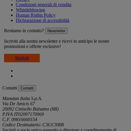
Condizioni generali di vendita
Whistleblowing
Human Rights Policy
Dichiarazione di accessibilità
Restiamo in contatto?
Newsletter
Iscriviti alla nostra newsletter e ricevi in anticipo le nostre
promozioni e offerte esclusive!
Iscriviti
Contatti
Contatti
Manutan Italia S.p.A.
Via De Amicis 67
20092 Cinisello Balsamo (MI)
P.IVA IT02097170969
C.F. 09816660154
Codice Destinatario: C3UCNRB
Società a socio unico soggetta a direzione e coordinamento di