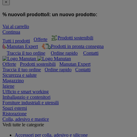
×
% nuovo/i prodotto/i:
un nuovo prodotto:
Vai al carrello
Continua
Prodotti sostenibili
Offerte
Tutti i prodotti
Manutan Expert
Prodotti in pronta consegna
Traccia il tuo ordine
Ordine rapido
Contatti
Offerte
Prodotti sostenibili
Manutan Expert
Traccia il tuo ordine
Ordine rapido
Contatti
Sicurezza e salute
Magazzino
Igiene
Ufficio e smart working
Imballaggio e contenitori
Forniture industriali e utensili
Spazi esterni
Ristorazione
Colla, adesivo e mastice
Vedi tutte le categorie
Accessori per colla, adesivo e silicone