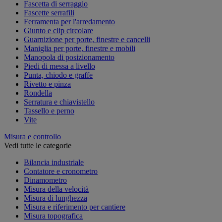
Fascetta di serraggio
Fascette serrafili
Ferramenta per l'arredamento
Giunto e clip circolare
Guarnizione per porte, finestre e cancelli
Maniglia per porte, finestre e mobili
Manopola di posizionamento
Piedi di messa a livello
Punta, chiodo e graffe
Rivetto e pinza
Rondella
Serratura e chiavistello
Tassello e perno
Vite
Misura e controllo
Vedi tutte le categorie
Bilancia industriale
Contatore e cronometro
Dinamometro
Misura della velocità
Misura di lunghezza
Misura e riferimento per cantiere
Misura topografica