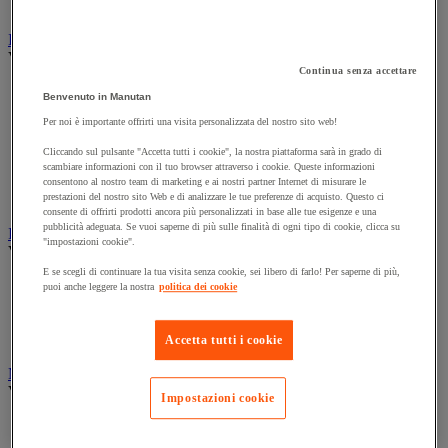
Prolunga, prese multiple e avvolgitore
Illuminazione
Vedi tutte le categorie
Continua senza accettare
Illuminazione interna ed esterna
Benvenuto in Manutan
Lampada da officina
Per noi è importante offrirti una visita personalizzata del nostro sito web!
Lampada frontale
Lampada portatile
Cliccando sul pulsante "Accetta tutti i cookie", la nostra piattaforma sarà in grado di
Lampadina
scambiare informazioni con il tuo browser attraverso i cookie. Queste informazioni
Proiettore da cantiere
consentono al nostro team di marketing e ai nostri partner Internet di misurare le
Torcia
prestazioni del nostro sito Web e di analizzare le tue preferenze di acquisto. Questo ci
consente di offrirti prodotti ancora più personalizzati in base alle tue esigenze e una
pubblicità adeguata. Se vuoi saperne di più sulle finalità di ogni tipo di cookie, clicca su
Ingrassaggio e lubrificazione
"impostazioni cookie".
Vedi tutte le categorie
E se scegli di continuare la tua visita senza cookie, sei libero di farlo! Per saperne di più,
Anti-aderente
puoi anche leggere la nostra
politica dei cookie
Attrezzi per lubrificazione
Grasso e olio
Lubrificante e sbloccante
Accetta tutti i cookie
Marcatura
Vedi tutte le categorie
Impostazioni cookie
Incisione
Marcatura industriale