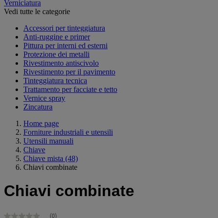
Verniciatura
Vedi tutte le categorie
Accessori per tinteggiatura
Anti-ruggine e primer
Pittura per interni ed esterni
Protezione dei metalli
Rivestimento antiscivolo
Rivestimento per il pavimento
Tinteggiatura tecnica
Trattamento per facciate e tetto
Vernice spray
Zincatura
Home page
Forniture industriali e utensili
Utensili manuali
Chiave
Chiave mista
(48)
Chiavi combinate
Chiavi combinate
(0)