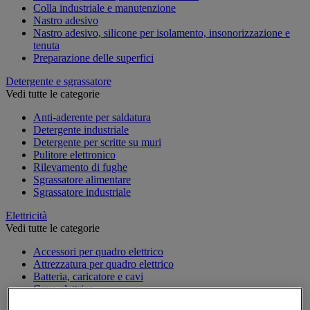
Colla industriale e manutenzione
Nastro adesivo
Nastro adesivo, silicone per isolamento, insonorizzazione e
tenuta
Preparazione delle superfici
Detergente e sgrassatore
Vedi tutte le categorie
Anti-aderente per saldatura
Detergente industriale
Detergente per scritte su muri
Pulitore elettronico
Rilevamento di fughe
Sgrassatore alimentare
Sgrassatore industriale
Elettricità
Vedi tutte le categorie
Accessori per quadro elettrico
Attrezzatura per quadro elettrico
Batteria, caricatore e cavi
Cavo elettrico
Presa e interruttore