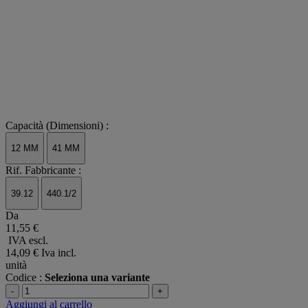
Capacità (Dimensioni) :
12 MM
41 MM
Rif. Fabbricante :
39.12
440.1/2
Da
11,55 €
IVA escl.
14,09 €
Iva incl.
unità
Codice :
Seleziona una variante
-
+
Aggiungi al carrello