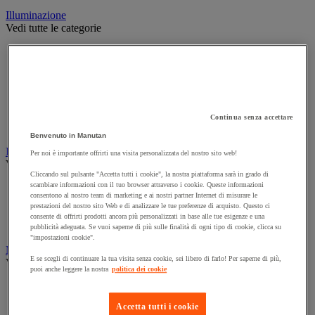
Illuminazione
Vedi tutte le categorie
Illuminazione interna ed esterna
Lampada da officina
Lampada frontale
Lampada portatile
Lampadina
Proiettore da cantiere
Continua senza accettare
Torcia
Benvenuto in Manutan
Ingrassaggio e lubrificazione
Per noi è importante offrirti una visita personalizzata del nostro sito web!
Vedi tutte le categorie
Cliccando sul pulsante "Accetta tutti i cookie", la nostra piattaforma sarà in grado di
scambiare informazioni con il tuo browser attraverso i cookie. Queste informazioni
Anti-aderente
consentono al nostro team di marketing e ai nostri partner Internet di misurare le
Attrezzi per lubrificazione
prestazioni del nostro sito Web e di analizzare le tue preferenze di acquisto. Questo ci
Grasso e olio
consente di offrirti prodotti ancora più personalizzati in base alle tue esigenze e una
Lubrificante e sbloccante
pubblicità adeguata. Se vuoi saperne di più sulle finalità di ogni tipo di cookie, clicca su
"impostazioni cookie".
Marcatura
E se scegli di continuare la tua visita senza cookie, sei libero di farlo! Per saperne di più,
Vedi tutte le categorie
puoi anche leggere la nostra
politica dei cookie
Incisione
Marcatura industriale
Accetta tutti i cookie
Marcatura permanente