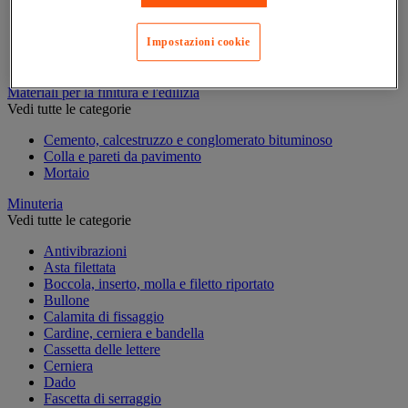
Marcatura temporanea
Nastro adesivo di marcatura
Impostazioni cookie
Reperimento
Segnaletica in magazzino
Materiali per la finitura e l'edilizia
Vedi tutte le categorie
Cemento, calcestruzzo e conglomerato bituminoso
Colla e pareti da pavimento
Mortaio
Minuteria
Vedi tutte le categorie
Antivibrazioni
Asta filettata
Boccola, inserto, molla e filetto riportato
Bullone
Calamita di fissaggio
Cardine, cerniera e bandella
Cassetta delle lettere
Cerniera
Dado
Fascetta di serraggio