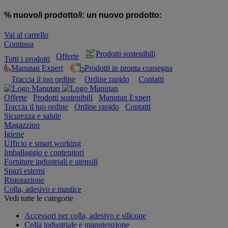
% nuovo/i prodotto/i:
un nuovo prodotto:
Vai al carrello
Continua
Prodotti sostenibili
Offerte
Tutti i prodotti
Manutan Expert
Prodotti in pronta consegna
Traccia il tuo ordine
Ordine rapido
Contatti
Offerte
Prodotti sostenibili
Manutan Expert
Traccia il tuo ordine
Ordine rapido
Contatti
Sicurezza e salute
Magazzino
Igiene
Ufficio e smart working
Imballaggio e contenitori
Forniture industriali e utensili
Spazi esterni
Ristorazione
Colla, adesivo e mastice
Vedi tutte le categorie
Accessori per colla, adesivo e silicone
Colla industriale e manutenzione