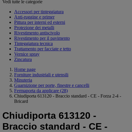
Vedi tutte le categorie
Accessori per tinteggiatura
Anti-ruggine e primer
Pittura per interni ed esterni
Protezione dei metalli
Rivestimento antiscivolo
Rivestimento per il pavimento
Tinteggiatura tecnica
Trattamento per facciate e tetto
Vernice spray
Zincatura
Home page
Forniture industriali e utensili
Minuteria
Guarnizione per porte, finestre e cancelli
Fermaporta da applicare
(28)
Chiudiporta 613120 - Braccio standard - CE - Forza 2-4 -
Bricard
Chiudiporta 613120 -
Braccio standard - CE -