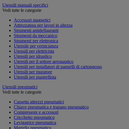
Utensili manuali specifici
Vedi tutte le categorie
Accessori magnetici
Attrezzatura per lavori in altezza
Strumenti antideflagranti
Strumenti da meccanico
Strumenti per elettronica
Utensile per verniciatura
Utensili per elettricista
Utensili per idraulico
Utensili per il settore aeronautico
Utensili per installatori di pannelli di cartongesso
Utensili per muratore
Utensili per piastrellista
Utensili pneumatici
Vedi tutte le categorie
Cassetta attrezzi pneumatici
Chiave pneumatica e trapano pneumatico
Compressore e accessori
Cricchetto pneumatico
Levigatrice pneumatica
Martello pneumatico