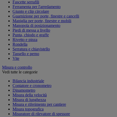
Fascette serrafili
Ferramenta per l'arredamento
Giunto e clip circolare
Guarnizione per porte, finestre e cancelli
Maniglia per porte, finestre e mobili
Manopola di posizionamento
Piedi di messa a livello
Punta, chiodo e graffe
Rivetto e pinza
Rondella
Serratura e chiavistello
Tassello e perno
Vite
Misura e controllo
Vedi tutte le categorie
Bilancia industriale
Contatore e cronometro
Dinamometro
Misura della velocità
Misura di lunghezza
Misura e riferimento per cantiere
Misura topografica
Misuratore di rilevatore di spessore