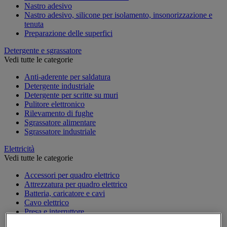
Nastro adesivo
Nastro adesivo, silicone per isolamento, insonorizzazione e
tenuta
Preparazione delle superfici
Detergente e sgrassatore
Vedi tutte le categorie
Anti-aderente per saldatura
Detergente industriale
Detergente per scritte su muri
Pulitore elettronico
Rilevamento di fughe
Sgrassatore alimentare
Sgrassatore industriale
Elettricità
Vedi tutte le categorie
Accessori per quadro elettrico
Attrezzatura per quadro elettrico
Batteria, caricatore e cavi
Cavo elettrico
Presa e interruttore
Prolunga, prese multiple e avvolgitore