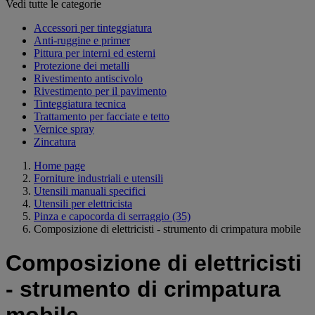
Vedi tutte le categorie
Accessori per tinteggiatura
Anti-ruggine e primer
Pittura per interni ed esterni
Protezione dei metalli
Rivestimento antiscivolo
Rivestimento per il pavimento
Tinteggiatura tecnica
Trattamento per facciate e tetto
Vernice spray
Zincatura
Home page
Forniture industriali e utensili
Utensili manuali specifici
Utensili per elettricista
Pinza e capocorda di serraggio
(35)
Composizione di elettricisti - strumento di crimpatura mobile
Composizione di elettricisti
- strumento di crimpatura