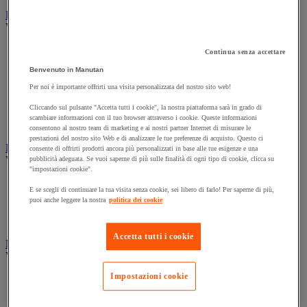
Illuminazione
Vedi tutte le categorie
Illuminazione interna ed esterna
Continua senza accettare
Lampada da officina
Benvenuto in Manutan
Lampada frontale
Lampada portatile
Per noi è importante offrirti una visita personalizzata del nostro sito web!
Lampadina
Cliccando sul pulsante "Accetta tutti i cookie", la nostra piattaforma sarà in grado di
Proiettore da cantiere
scambiare informazioni con il tuo browser attraverso i cookie. Queste informazioni
Torcia
consentono al nostro team di marketing e ai nostri partner Internet di misurare le
prestazioni del nostro sito Web e di analizzare le tue preferenze di acquisto. Questo ci
Ingrassaggio e lubrificazione
consente di offrirti prodotti ancora più personalizzati in base alle tue esigenze e una
Vedi tutte le categorie
pubblicità adeguata. Se vuoi saperne di più sulle finalità di ogni tipo di cookie, clicca su
"impostazioni cookie".
Anti-aderente
E se scegli di continuare la tua visita senza cookie, sei libero di farlo! Per saperne di più,
Attrezzi per lubrificazione
puoi anche leggere la nostra
politica dei cookie
Grasso e olio
Lubrificante e sbloccante
Accetta tutti i cookie
Marcatura
Vedi tutte le categorie
Impostazioni cookie
Incisione
Marcatura industriale
Marcatura permanente