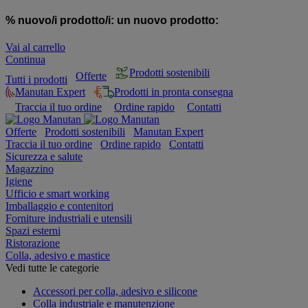
% nuovo/i prodotto/i:
un nuovo prodotto:
Vai al carrello
Continua
Prodotti sostenibili
Offerte
Tutti i prodotti
Manutan Expert
Prodotti in pronta consegna
Traccia il tuo ordine
Ordine rapido
Contatti
Offerte
Prodotti sostenibili
Manutan Expert
Traccia il tuo ordine
Ordine rapido
Contatti
Sicurezza e salute
Magazzino
Igiene
Ufficio e smart working
Imballaggio e contenitori
Forniture industriali e utensili
Spazi esterni
Ristorazione
Colla, adesivo e mastice
Vedi tutte le categorie
Accessori per colla, adesivo e silicone
Colla industriale e manutenzione