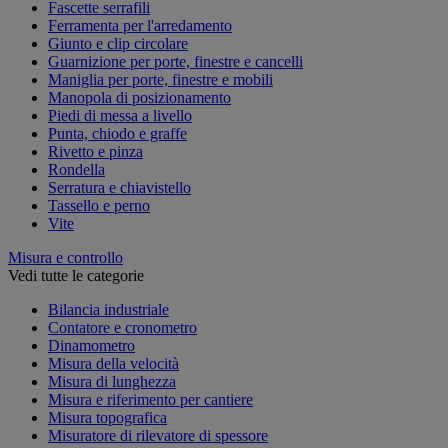
Fascette serrafili
Ferramenta per l'arredamento
Giunto e clip circolare
Guarnizione per porte, finestre e cancelli
Maniglia per porte, finestre e mobili
Manopola di posizionamento
Piedi di messa a livello
Punta, chiodo e graffe
Rivetto e pinza
Rondella
Serratura e chiavistello
Tassello e perno
Vite
Misura e controllo
Vedi tutte le categorie
Bilancia industriale
Contatore e cronometro
Dinamometro
Misura della velocità
Misura di lunghezza
Misura e riferimento per cantiere
Misura topografica
Misuratore di rilevatore di spessore