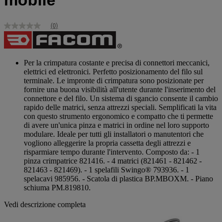
mobile
(0)
Nessuna
valutazione
Stesso
link
alla
Per la crimpatura costante e precisa di connettori meccanici,
pagina.
elettrici ed elettronici. Perfetto posizionamento del filo sul
terminale. Le impronte di crimpatura sono posizionate per
fornire una buona visibilità all'utente durante l'inserimento del
connettore e del filo. Un sistema di sgancio consente il cambio
rapido delle matrici, senza attrezzi speciali. Semplificati la vita
con questo strumento ergonomico e compatto che ti permette
di avere un'unica pinza e matrici in ordine nel loro supporto
modulare. Ideale per tutti gli installatori o manutentori che
vogliono alleggerire la propria cassetta degli attrezzi e
risparmiare tempo durante l'intervento. Composto da: - 1
pinza crimpatrice 821416. - 4 matrici (821461 - 821462 -
821463 - 821469). - 1 spelafili Swingo® 793936. - 1
spelacavi 985956. - Scatola di plastica BP.MBOXM. - Piano
schiuma PM.819810.
Vedi descrizione completa