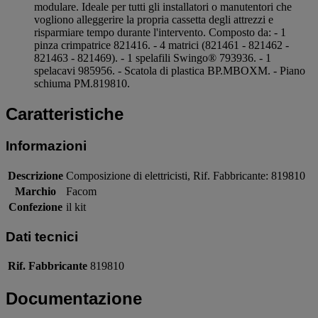
modulare. Ideale per tutti gli installatori o manutentori che
vogliono alleggerire la propria cassetta degli attrezzi e
risparmiare tempo durante l'intervento. Composto da: - 1
pinza crimpatrice 821416. - 4 matrici (821461 - 821462 -
821463 - 821469). - 1 spelafili Swingo® 793936. - 1
spelacavi 985956. - Scatola di plastica BP.MBOXM. - Piano
schiuma PM.819810.
Caratteristiche
Informazioni
Descrizione
Composizione di elettricisti, Rif. Fabbricante: 819810
Marchio
Facom
Confezione
il kit
Dati tecnici
Rif. Fabbricante
819810
Documentazione