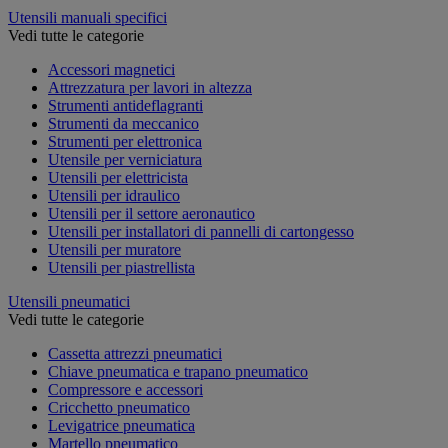
Utensili manuali specifici
Vedi tutte le categorie
Accessori magnetici
Attrezzatura per lavori in altezza
Strumenti antideflagranti
Strumenti da meccanico
Strumenti per elettronica
Utensile per verniciatura
Utensili per elettricista
Utensili per idraulico
Utensili per il settore aeronautico
Utensili per installatori di pannelli di cartongesso
Utensili per muratore
Utensili per piastrellista
Utensili pneumatici
Vedi tutte le categorie
Cassetta attrezzi pneumatici
Chiave pneumatica e trapano pneumatico
Compressore e accessori
Cricchetto pneumatico
Levigatrice pneumatica
Martello pneumatico