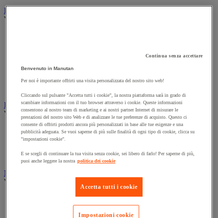
Illuminazione
Vedi tutte le categorie
Illuminazione interna ed esterna
Lampada da officina
Lampada frontale
Continua senza accettare
Lampada portatile
Benvenuto in Manutan
Lampadina
Proiettore da cantiere
Per noi è importante offrirti una visita personalizzata del nostro sito web!
Torcia
Cliccando sul pulsante "Accetta tutti i cookie", la nostra piattaforma sarà in grado di
scambiare informazioni con il tuo browser attraverso i cookie. Queste informazioni
Ingrassaggio e lubrificazione
consentono al nostro team di marketing e ai nostri partner Internet di misurare le
Vedi tutte le categorie
prestazioni del nostro sito Web e di analizzare le tue preferenze di acquisto. Questo ci
consente di offrirti prodotti ancora più personalizzati in base alle tue esigenze e una
Anti-aderente
pubblicità adeguata. Se vuoi saperne di più sulle finalità di ogni tipo di cookie, clicca su
Attrezzi per lubrificazione
"impostazioni cookie".
Grasso e olio
E se scegli di continuare la tua visita senza cookie, sei libero di farlo! Per saperne di più,
Lubrificante e sbloccante
puoi anche leggere la nostra
politica dei cookie
Marcatura
Vedi tutte le categorie
Accetta tutti i cookie
Incisione
Marcatura industriale
Marcatura permanente
Impostazioni cookie