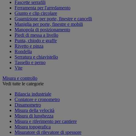
Fascette serrafili
Ferramenta per l'arredamento
Giunto e clip circolare
Guarnizione per porte, finestre e cancelli
Maniglia per porte, finestre e mobili
Manopola di posizionamento
Piedi di messa a livello
Punta, chiodo e graffe
Rivetto e pinza
Rondella
Serratura e chiavistello
Tassello e perno
Vite
Misura e controllo
Vedi tutte le categorie
Bilancia industriale
Contatore e cronometro
Dinamometro
Misura della velocità
Misura di lunghezza
Misura e riferimento per cantiere
Misura topografica
Misuratore di rilevatore di spessore