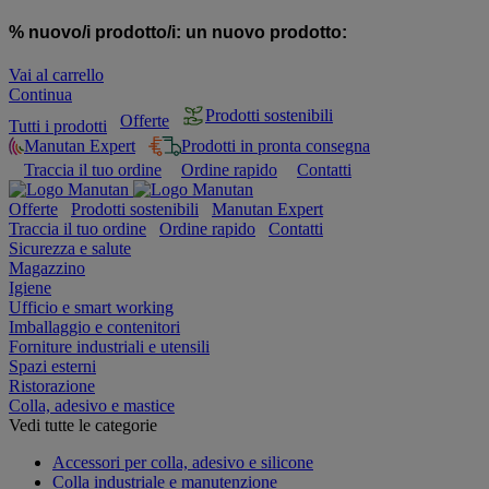
% nuovo/i prodotto/i:
un nuovo prodotto:
Vai al carrello
Continua
Prodotti sostenibili
Offerte
Tutti i prodotti
Manutan Expert
Prodotti in pronta consegna
Traccia il tuo ordine
Ordine rapido
Contatti
Offerte
Prodotti sostenibili
Manutan Expert
Traccia il tuo ordine
Ordine rapido
Contatti
Sicurezza e salute
Magazzino
Igiene
Ufficio e smart working
Imballaggio e contenitori
Forniture industriali e utensili
Spazi esterni
Ristorazione
Colla, adesivo e mastice
Vedi tutte le categorie
Accessori per colla, adesivo e silicone
Colla industriale e manutenzione