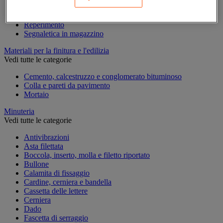
Marcatura temporanea
Nastro adesivo di marcatura
Reperimento
Segnaletica in magazzino
Materiali per la finitura e l'edilizia
Vedi tutte le categorie
Cemento, calcestruzzo e conglomerato bituminoso
Colla e pareti da pavimento
Mortaio
Minuteria
Vedi tutte le categorie
Antivibrazioni
Asta filettata
Boccola, inserto, molla e filetto riportato
Bullone
Calamita di fissaggio
Cardine, cerniera e bandella
Cassetta delle lettere
Cerniera
Dado
Fascetta di serraggio