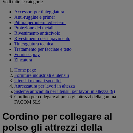
Vedi tutte le categorie
Accessori per tinteggiatura
Anti-ruggine e primer
Pittura per interni ed esterni
Protezione dei metalli
Rivestimento antiscivolo
Rivestimento per il pavimento
Tinteggiatura tecnica
Trattamento per facciate e tetto
Vernice spray
Zincatura
Home page
Forniture industriali e utensili
Utensili manuali specifici
Attrezzatura per lavori in altezza
Sistema anticaduta per utensili per lavori in altezza
(9)
Cordino per collegare al polso gli attrezzi della gamma
FACOM SLS
Cordino per collegare al
polso gli attrezzi della