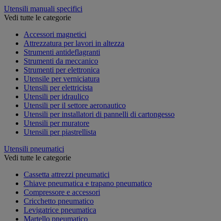
Utensili manuali specifici
Vedi tutte le categorie
Accessori magnetici
Attrezzatura per lavori in altezza
Strumenti antideflagranti
Strumenti da meccanico
Strumenti per elettronica
Utensile per verniciatura
Utensili per elettricista
Utensili per idraulico
Utensili per il settore aeronautico
Utensili per installatori di pannelli di cartongesso
Utensili per muratore
Utensili per piastrellista
Utensili pneumatici
Vedi tutte le categorie
Cassetta attrezzi pneumatici
Chiave pneumatica e trapano pneumatico
Compressore e accessori
Cricchetto pneumatico
Levigatrice pneumatica
Martello pneumatico