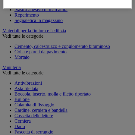
Marcatura temporanea
Nastro adesivo di marcatura
Reperimento
Segnaletica in magazzino
Materiali per la finitura e l'edilizia
Vedi tutte le categorie
Cemento, calcestruzzo e conglomerato bituminoso
Colla e pareti da pavimento
Mortaio
Minuteria
Vedi tutte le categorie
Antivibrazioni
Asta filettata
Boccola, inserto, molla e filetto riportato
Bullone
Calamita di fissaggio
Cardine, cerniera e bandella
Cassetta delle lettere
Cerniera
Dado
Fascetta di serraggio