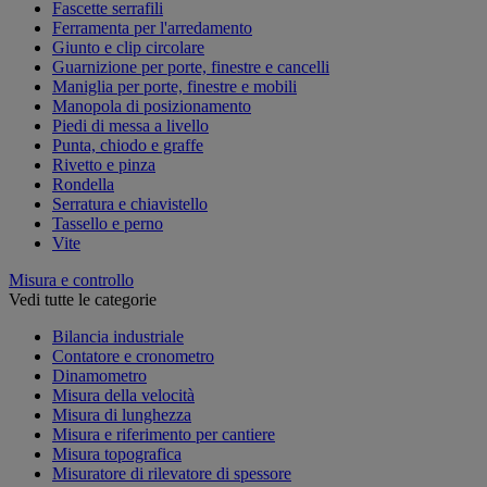
Fascette serrafili
Ferramenta per l'arredamento
Giunto e clip circolare
Guarnizione per porte, finestre e cancelli
Maniglia per porte, finestre e mobili
Manopola di posizionamento
Piedi di messa a livello
Punta, chiodo e graffe
Rivetto e pinza
Rondella
Serratura e chiavistello
Tassello e perno
Vite
Misura e controllo
Vedi tutte le categorie
Bilancia industriale
Contatore e cronometro
Dinamometro
Misura della velocità
Misura di lunghezza
Misura e riferimento per cantiere
Misura topografica
Misuratore di rilevatore di spessore