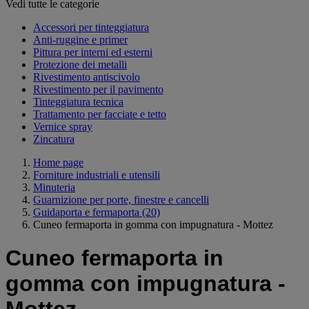
Vedi tutte le categorie
Accessori per tinteggiatura
Anti-ruggine e primer
Pittura per interni ed esterni
Protezione dei metalli
Rivestimento antiscivolo
Rivestimento per il pavimento
Tinteggiatura tecnica
Trattamento per facciate e tetto
Vernice spray
Zincatura
Home page
Forniture industriali e utensili
Minuteria
Guarnizione per porte, finestre e cancelli
Guidaporta e fermaporta
(20)
Cuneo fermaporta in gomma con impugnatura - Mottez
Cuneo fermaporta in
gomma con impugnatura -