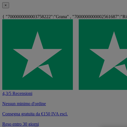
×
{ "7000000000003758222":"Grana" , "7000000000002561687":"Rif.
4,3/5 Recensioni
Nessun minimo d'ordine
Consegna gratuita da €150 IVA escl.
Reso entro 30 giorni