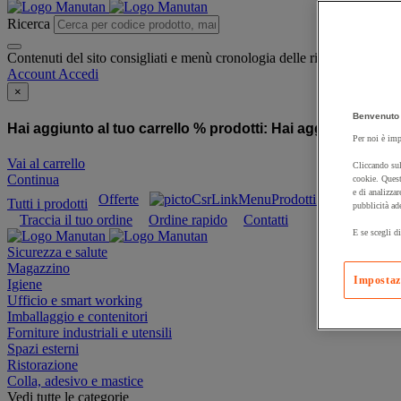
Ricerca
Contenuti del sito consigliati e menù cronologia delle ricerche
Account
Accedi
×
Benvenuto 
Hai aggiunto al tuo carrello % prodotti:
Hai aggiunto al tuo
Per noi è imp
Vai al carrello
Cliccando sul
Continua
cookie. Quest
e di analizzar
Offerte
Prodotti sostenibili
Tutti i prodotti
pubblicità ad
Traccia il tuo ordine
Ordine rapido
Contatti
E se scegli di
Sicurezza e salute
Magazzino
Impostaz
Igiene
Ufficio e smart working
Imballaggio e contenitori
Forniture industriali e utensili
Spazi esterni
Ristorazione
Colla, adesivo e mastice
Vedi tutte le categorie