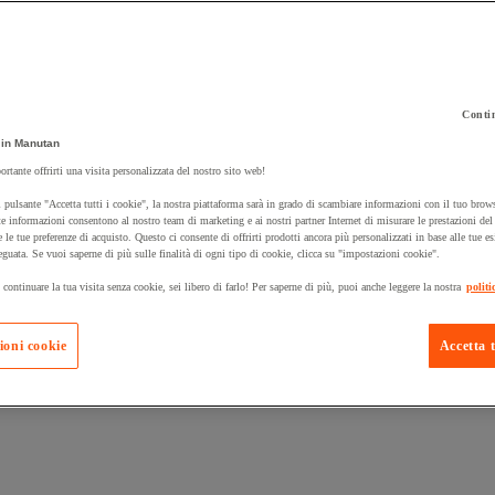
Contin
in Manutan
 carrello un prodotto:
ortante offrirti una visita personalizzata del nostro sito web!
 pulsante "Accetta tutti i cookie", la nostra piattaforma sarà in grado di scambiare informazioni con il tuo brows
e informazioni consentono al nostro team di marketing e ai nostri partner Internet di misurare le prestazioni de
e le tue preferenze di acquisto. Questo ci consente di offrirti prodotti ancora più personalizzati in base alle tue e
Prodotti in pron
Manutan Expert
eguata. Se vuoi saperne di più sulle finalità di ogni tipo di cookie, clicca su "impostazioni cookie".
 continuare la tua visita senza cookie, sei libero di farlo! Per saperne di più, puoi anche leggere la nostra
politi
ioni cookie
Accetta t