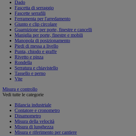
Dado
Fascetta di serraggio
Fascette serrafili
Ferramenta per l'arredamento
Giunto e clip circolare
Guarnizione per porte, finestre e cancelli
Maniglia per porte, finestre e mobili
Manopola di posizionamento
Piedi di messa a livello
Punta, chiodo e graffe
Rivetto e pinza
Rondella
Serratura e chiavistello
Tassello e perno
Vite
Misura e controllo
Vedi tutte le categorie
Bilancia industriale
Contatore e cronometro
Dinamometro
Misura della velocità
Misura di lunghezza
Misura e riferimento per cantiere