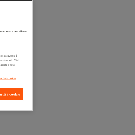
ua senza accettare
er attraverso i
l nostro sito Web
sigenze e una
ta consegna
ca dei cookie
utti i cookie