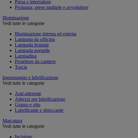
Presa e interruttore
Prolunga, prese multiple e avvolgitore
Illuminazione
Vedi tutte le categorie
Illuminazione interna ed esterna
Lampada da officina
Lampada frontale
Lampada portatile
Lampadina
Proiettore da cantiere
Torcia
Ingrassaggio e lubrificazione
Vedi tutte le categorie
Anti-aderente
Attrezzi per lubrificazione
Grasso e olio
Lubrificante e sbloccante
Marcatura
Vedi tutte le categorie
Incisione