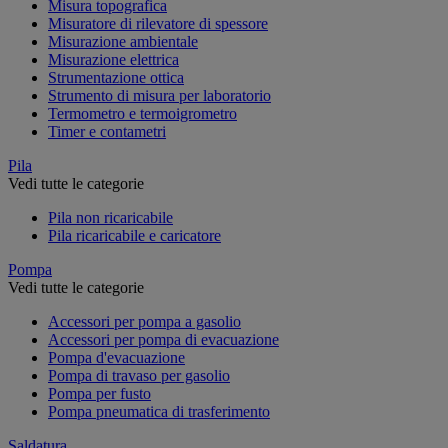
Misura topografica
Misuratore di rilevatore di spessore
Misurazione ambientale
Misurazione elettrica
Strumentazione ottica
Strumento di misura per laboratorio
Termometro e termoigrometro
Timer e contametri
Pila
Vedi tutte le categorie
Pila non ricaricabile
Pila ricaricabile e caricatore
Pompa
Vedi tutte le categorie
Accessori per pompa a gasolio
Accessori per pompa di evacuazione
Pompa d'evacuazione
Pompa di travaso per gasolio
Pompa per fusto
Pompa pneumatica di trasferimento
Saldatura