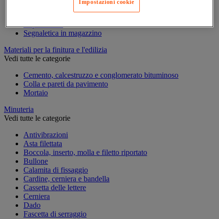
Impostazioni cookie
Marcatura temporanea
Nastro adesivo di marcatura
Reperimento
Segnaletica in magazzino
Materiali per la finitura e l'edilizia
Vedi tutte le categorie
Cemento, calcestruzzo e conglomerato bituminoso
Colla e pareti da pavimento
Mortaio
Minuteria
Vedi tutte le categorie
Antivibrazioni
Asta filettata
Boccola, inserto, molla e filetto riportato
Bullone
Calamita di fissaggio
Cardine, cerniera e bandella
Cassetta delle lettere
Cerniera
Dado
Fascetta di serraggio