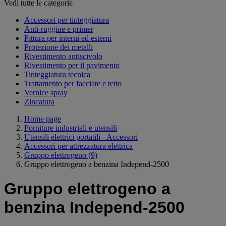
Vedi tutte le categorie
Accessori per tinteggiatura
Anti-ruggine e primer
Pittura per interni ed esterni
Protezione dei metalli
Rivestimento antiscivolo
Rivestimento per il pavimento
Tinteggiatura tecnica
Trattamento per facciate e tetto
Vernice spray
Zincatura
Home page
Forniture industriali e utensili
Utensili elettrici portatili - Accessori
Accessori per attrezzatura elettrica
Gruppo elettrogeno
(9)
Gruppo elettrogeno a benzina Independ-2500
Gruppo elettrogeno a
benzina Independ-2500