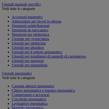
Utensili manuali specifici
Vedi tutte le categorie
Accessori magnetici
Attrezzatura per lavori in altezza
Strumenti antideflagranti
Strumenti da meccanico
Strumenti per elettronica
Utensile per verniciatura
Utensili per elettricista
Utensili per idraulico
Utensili per il settore aeronautico
Utensili per installatori di pannelli di cartongesso
Utensili per muratore
Utensili per piastrellista
Utensili pneumatici
Vedi tutte le categorie
Cassetta attrezzi pneumatici
Chiave pneumatica e trapano pneumatico
Compressore e accessori
Cricchetto pneumatico
Levigatrice pneumatica
Martello pneumatico