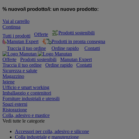
% nuovo/i prodotto/i:
un nuovo prodotto:
Vai al carrello
Continua
Prodotti sostenibili
Offerte
Tutti i prodotti
Manutan Expert
Prodotti in pronta consegna
Traccia il tuo ordine
Ordine rapido
Contatti
Offerte
Prodotti sostenibili
Manutan Expert
Traccia il tuo ordine
Ordine rapido
Contatti
Sicurezza e salute
Magazzino
Igiene
Ufficio e smart working
Imballaggio e contenitori
Forniture industriali e utensili
Spazi esterni
Ristorazione
Colla, adesivo e mastice
Vedi tutte le categorie
Accessori per colla, adesivo e silicone
Colla industriale e manutenzione