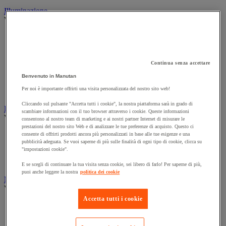
Illuminazione
Vedi tutte le categorie
Illuminazione interna ed esterna
Lampada da officina
Lampada frontale
Lampada portatile
Continua senza accettare
Lampadina
Benvenuto in Manutan
Proiettore da cantiere
Per noi è importante offrirti una visita personalizzata del nostro sito web!
Torcia
Cliccando sul pulsante "Accetta tutti i cookie", la nostra piattaforma sarà in grado di
Ingrassaggio e lubrificazione
scambiare informazioni con il tuo browser attraverso i cookie. Queste informazioni
Vedi tutte le categorie
consentono al nostro team di marketing e ai nostri partner Internet di misurare le
prestazioni del nostro sito Web e di analizzare le tue preferenze di acquisto. Questo ci
Anti-aderente
consente di offrirti prodotti ancora più personalizzati in base alle tue esigenze e una
pubblicità adeguata. Se vuoi saperne di più sulle finalità di ogni tipo di cookie, clicca su
Attrezzi per lubrificazione
"impostazioni cookie".
Grasso e olio
Lubrificante e sbloccante
E se scegli di continuare la tua visita senza cookie, sei libero di farlo! Per saperne di più,
puoi anche leggere la nostra
politica dei cookie
Marcatura
Vedi tutte le categorie
Accetta tutti i cookie
Incisione
Marcatura industriale
Marcatura permanente