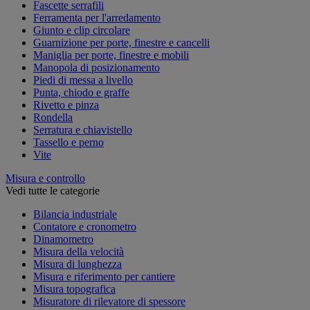
Fascette serrafili
Ferramenta per l'arredamento
Giunto e clip circolare
Guarnizione per porte, finestre e cancelli
Maniglia per porte, finestre e mobili
Manopola di posizionamento
Piedi di messa a livello
Punta, chiodo e graffe
Rivetto e pinza
Rondella
Serratura e chiavistello
Tassello e perno
Vite
Misura e controllo
Vedi tutte le categorie
Bilancia industriale
Contatore e cronometro
Dinamometro
Misura della velocità
Misura di lunghezza
Misura e riferimento per cantiere
Misura topografica
Misuratore di rilevatore di spessore