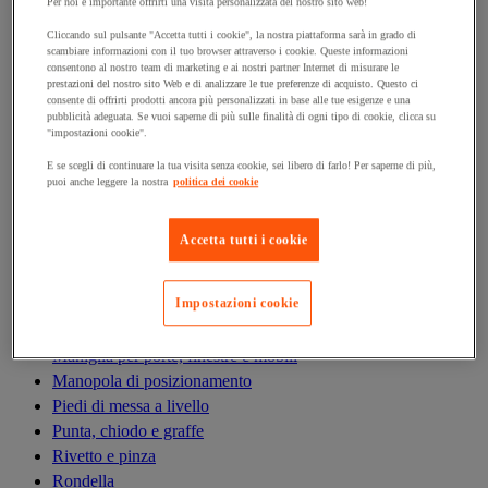
Antivibrazioni
Per noi è importante offrirti una visita personalizzata del nostro sito web!
Asta filettata
Cliccando sul pulsante "Accetta tutti i cookie", la nostra piattaforma sarà in grado di
scambiare informazioni con il tuo browser attraverso i cookie. Queste informazioni
Boccola, inserto, molla e filetto riportato
consentono al nostro team di marketing e ai nostri partner Internet di misurare le
Bullone
prestazioni del nostro sito Web e di analizzare le tue preferenze di acquisto. Questo ci
consente di offrirti prodotti ancora più personalizzati in base alle tue esigenze e una
Calamita di fissaggio
pubblicità adeguata. Se vuoi saperne di più sulle finalità di ogni tipo di cookie, clicca su
Cardine, cerniera e bandella
"impostazioni cookie".
Cassetta delle lettere
E se scegli di continuare la tua visita senza cookie, sei libero di farlo! Per saperne di più,
Cerniera
puoi anche leggere la nostra
politica dei cookie
Dado
Fascetta di serraggio
Accetta tutti i cookie
Fascette serrafili
Ferramenta per l'arredamento
Impostazioni cookie
Giunto e clip circolare
Guarnizione per porte, finestre e cancelli
Maniglia per porte, finestre e mobili
Manopola di posizionamento
Piedi di messa a livello
Punta, chiodo e graffe
Rivetto e pinza
Rondella