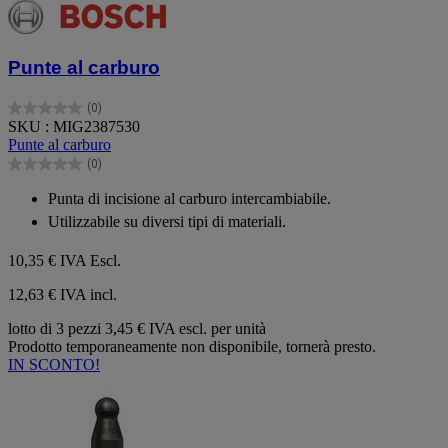
Punte al carburo
(0)
0.0
SKU : MIG2387530
su
Punte al carburo
5
(0)
stelle.
0.0
su
Punta di incisione al carburo intercambiabile.
5
Utilizzabile su diversi tipi di materiali.
stelle.
10,35 €
IVA Escl.
12,63 € IVA incl.
lotto di 3 pezzi
3,45 € IVA escl. per unità
Prodotto temporaneamente non disponibile, tornerà presto.
IN SCONTO!