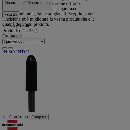
Mostra di più
Mostra meno
strumenti e le tecniche di incisione offrono
soluzioni versatili per una vasta gamma di
applicazioni industriali e artigianali. Scoprite come
Filtri
23
l'incisione può migliorare la vostra produttività e la
qualità dei vostri prodotti.
Elenco prodotti
Prodotti:
( 1 - 23 )
Ordina per
IN SCONTO!
Confronta
Compara