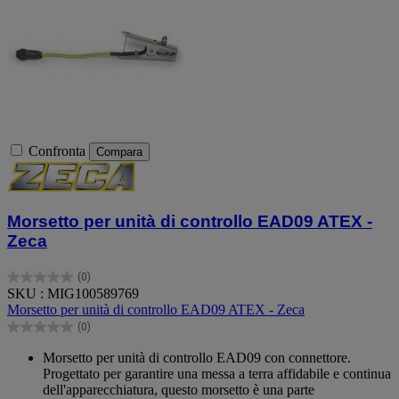
Confronta
Compara
Morsetto per unità di controllo EAD09 ATEX -
Zeca
(0)
0.0
SKU : MIG100589769
su
Morsetto per unità di controllo EAD09 ATEX - Zeca
5
(0)
stelle.
0.0
su
Morsetto per unità di controllo EAD09 con connettore.
5
Progettato per garantire una messa a terra affidabile e continua
stelle.
dell'apparecchiatura, questo morsetto è una parte