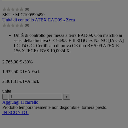
(0)
0.0
SKU : MIG100590490
su
Unità di controllo ATEX EAD09 - Zeca
5
(0)
stelle.
0.0
su
Unità di controllo per messa a terra EAD09. Con marchio ai
5
sensi della direttiva CE 94/9/CE II 3(1)G ex Na NC [IA GA]
stelle.
IIC T4 GC. Certificato di prova CE tipo BVS 09 ATEX E
156 X IECEx BVS 10,0024 X.
2.765,00 €
-30%
1.935,50 €
IVA Escl.
2.361,31 € IVA incl.
unità
-
+
Aggiungi al carrello
Prodotto temporaneamente non disponibile, tornerà presto.
IN SCONTO!