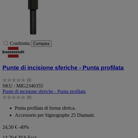
Confronta
Compara
Punte di incisione sferiche - Punta profilata
(0)
0.0
SKU : MIG2346355
su
Punte di incisione sferiche - Punta profilata
5
(0)
stelle.
0.0
su
Punta profilata di forma sferica.
5
Accessorio per Signographe 25 Diamant.
stelle.
24,50 €
-40%
14,70 €
IVA Escl.