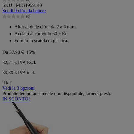
0.0
SKU : MIG1959140
su
Set di 9 cifre da battere
5
(0)
stelle.
0.0
su
Altezza delle cifre: da 2 a 8 mm.
5
Acciaio al carbonio 60 HRc
stelle.
Fornito in scatola di plastica.
Da
37,90 €
-15%
32,21 €
IVA Escl.
39,30 € IVA incl.
il kit
Vedi le 3 opzioni
Prodotto temporaneamente non disponibile, tornerà presto.
IN SCONTO!