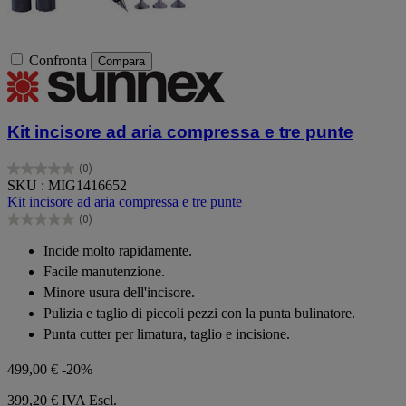
Confronta
Compara
Kit incisore ad aria compressa e tre punte
(0)
0.0
SKU : MIG1416652
su
Kit incisore ad aria compressa e tre punte
5
(0)
stelle.
0.0
su
Incide molto rapidamente.
5
Facile manutenzione.
stelle.
Minore usura dell'incisore.
Pulizia e taglio di piccoli pezzi con la punta bulinatore.
Punta cutter per limatura, taglio e incisione.
499,00 €
-20%
399,20 €
IVA Escl.