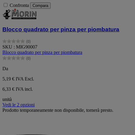
Confronta
Compara
Blocco quadrato per pinza per piombatura
(0)
0.0
SKU : MIG90007
su
Blocco quadrato per pinza per piombatura
5
(0)
stelle.
0.0
su
Da
5
stelle.
5,19 €
IVA Escl.
6,33 € IVA incl.
unità
Vedi le 2 opzioni
Prodotto temporaneamente non disponibile, tornerà presto.