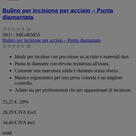
Bulino per incisione per acciaio – Punta
diamantata
(0)
0.0
SKU : MIG465855
su
Bulino per incisione per acciaio – Punta diamantata
5
(0)
stelle.
0.0
su
Ideale per incidere con precisione su acciaio e materiali duri.
5
Punta in diamante con elevata resistenza all'usura.
stelle.
Consente una marcatura nitida e duratura senza sforzo.
Manico ergonomico per una presa comoda e un migliore
controllo.
Adatto sia per professionisti che per appassionati di incisione.
35,25 €
-20%
28,20 €
IVA Escl.
34,40 € IVA incl.
unità