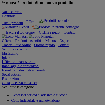
% nuovo/i prodotto/i:
un nuovo prodotto:
Vai al carrello
Continua
Prodotti sostenibili
Offerte
Tutti i prodotti
Manutan Expert
Prodotti in pronta consegna
Traccia il tuo ordine
Ordine rapido
Contatti
Offerte
Prodotti sostenibili
Manutan Expert
Traccia il tuo ordine
Ordine rapido
Contatti
Sicurezza e salute
Magazzino
Igiene
Ufficio e smart working
Imballaggio e contenitori
Forniture industriali e utensili
Spazi esterni
Ristorazione
Colla, adesivo e mastice
Vedi tutte le categorie
Accessori per colla, adesivo e silicone
Colla industriale e manutenzione