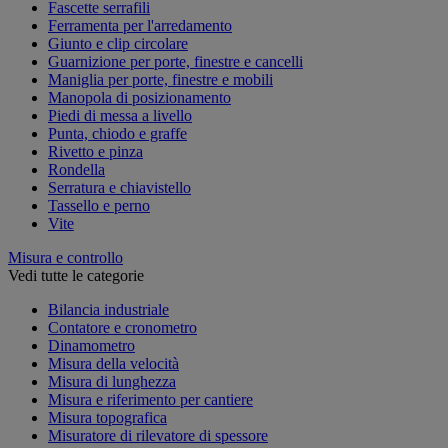
Fascette serrafili
Ferramenta per l'arredamento
Giunto e clip circolare
Guarnizione per porte, finestre e cancelli
Maniglia per porte, finestre e mobili
Manopola di posizionamento
Piedi di messa a livello
Punta, chiodo e graffe
Rivetto e pinza
Rondella
Serratura e chiavistello
Tassello e perno
Vite
Misura e controllo
Vedi tutte le categorie
Bilancia industriale
Contatore e cronometro
Dinamometro
Misura della velocità
Misura di lunghezza
Misura e riferimento per cantiere
Misura topografica
Misuratore di rilevatore di spessore