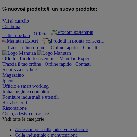
% nuovo/i prodotto/i:
un nuovo prodotto:
Vai al carrello
Continua
Prodotti sostenibili
Offerte
Tutti i prodotti
Manutan Expert
Prodotti in pronta consegna
Traccia il tuo ordine
Ordine rapido
Contatti
Offerte
Prodotti sostenibili
Manutan Expert
Traccia il tuo ordine
Ordine rapido
Contatti
Sicurezza e salute
Magazzino
Igiene
Ufficio e smart working
Imballaggio e contenitori
Forniture industriali e utensili
Spazi esterni
Ristorazione
Colla, adesivo e mastice
Vedi tutte le categorie
Accessori per colla, adesivo e silicone
Colla industriale e manutenzione