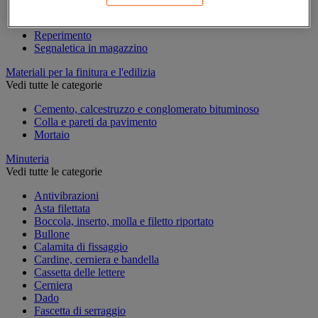
Marcatura temporanea
Nastro adesivo di marcatura
Reperimento
Segnaletica in magazzino
Materiali per la finitura e l'edilizia
Vedi tutte le categorie
Cemento, calcestruzzo e conglomerato bituminoso
Colla e pareti da pavimento
Mortaio
Minuteria
Vedi tutte le categorie
Antivibrazioni
Asta filettata
Boccola, inserto, molla e filetto riportato
Bullone
Calamita di fissaggio
Cardine, cerniera e bandella
Cassetta delle lettere
Cerniera
Dado
Fascetta di serraggio