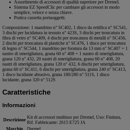
Assortimento di accessori di qualità superiore per Dremel.
Sistema EZ SpeedClic per cambiare gli accessori in modo
semplice, veloce e senza chiave.
Pratica cassetta portaoggetti.
Composizione: 1 mandrino n° SC402, 1 disco da rettifica n° SC541,
3 dischi per lucidatura in tessuto n° 423S, 3 dischi per troncatura in
fibra di vetro n° SC409, 4 dischi per troncatura di metalli n° SC456,
2 dischi per troncatura di plastiche n° SC476, 1 disco per troncatura
di legno n° SC544, 1 mandrino per foratura da 13 mm n° SC407 + 1
nastro di smerigliatura, grana 60 n° 408 + 1 nastro di smerigliatura,
grana 120 n° 432, 20 nastri di smerigliatura, grana 60 n° 408, 20
nastri di smerigliatura, grana 120 n° 432, 6 dischi per smerigliatura,
grana 60 n° SC411, 6 dischi per smerigliatura, grana 240 n° SC413,
1 disco lucidante abrasivo, grana 180/280 n° 511S, 1 disco
lucidante, grana 320 n° 512S
Caratteristiche
Informazioni
Kit di accessori multiuso per Dremel, Uso: Finitura,
Descrizione
Rif. Fabbricante: 2615 E725 JA
Marchio
Dremel