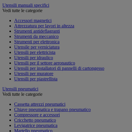
Utensili manuali specifici
Vedi tutte le categorie
Accessori magnetici
Attrezzatura per lavori in altezza
Strumenti antideflagranti
Strumenti da meccanico
Strumenti per elettronica
Utensile per verniciatura
Utensili per elettricista
Utensili per idraulico
Utensili per il settore aeronautico
Utensili per installatori di pannelli di cartongesso
Utensili per muratore
Utensili per piastrellista
Utensili pneumatici
Vedi tutte le categorie
Cassetta attrezzi pneumatici
Chiave pneumatica e trapano pneumatico
Compressore e accessori
Cricchetto pneumatico
Levigatrice pneumatica
Martello pneumatico