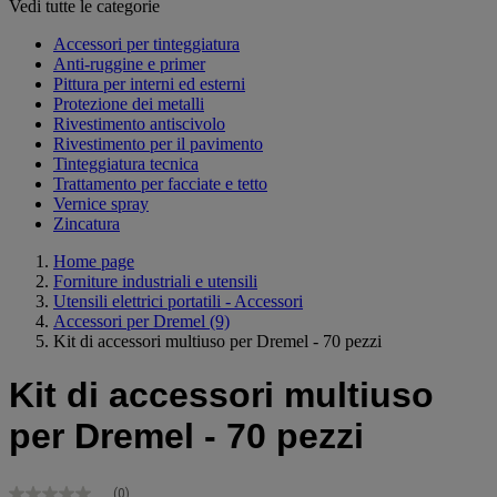
Vedi tutte le categorie
Accessori per tinteggiatura
Anti-ruggine e primer
Pittura per interni ed esterni
Protezione dei metalli
Rivestimento antiscivolo
Rivestimento per il pavimento
Tinteggiatura tecnica
Trattamento per facciate e tetto
Vernice spray
Zincatura
Home page
Forniture industriali e utensili
Utensili elettrici portatili - Accessori
Accessori per Dremel
(9)
Kit di accessori multiuso per Dremel - 70 pezzi
Kit di accessori multiuso
per Dremel - 70 pezzi
(0)