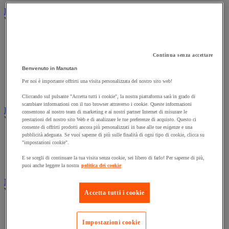
Illuminazione
Vedi tutte le categorie
Illuminazione interna ed esterna
Lampada da officina
Lampada frontale
Continua senza accettare
Lampada portatile
Benvenuto in Manutan
Lampadina
Per noi è importante offrirti una visita personalizzata del nostro sito web!
Proiettore da cantiere
Torcia
Cliccando sul pulsante "Accetta tutti i cookie", la nostra piattaforma sarà in grado di
scambiare informazioni con il tuo browser attraverso i cookie. Queste informazioni
Ingrassaggio e lubrificazione
consentono al nostro team di marketing e ai nostri partner Internet di misurare le
Vedi tutte le categorie
prestazioni del nostro sito Web e di analizzare le tue preferenze di acquisto. Questo ci
consente di offrirti prodotti ancora più personalizzati in base alle tue esigenze e una
pubblicità adeguata. Se vuoi saperne di più sulle finalità di ogni tipo di cookie, clicca su
Anti-aderente
"impostazioni cookie".
Attrezzi per lubrificazione
Grasso e olio
E se scegli di continuare la tua visita senza cookie, sei libero di farlo! Per saperne di più,
Lubrificante e sbloccante
puoi anche leggere la nostra
politica dei cookie
Marcatura
Vedi tutte le categorie
Accetta tutti i cookie
Incisione
Marcatura industriale
Impostazioni cookie
Marcatura permanente