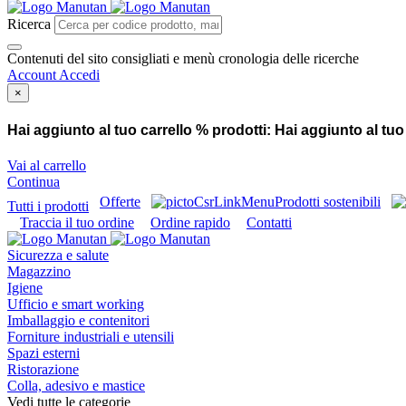
Ricerca
Contenuti del sito consigliati e menù cronologia delle ricerche
Account
Accedi
×
Hai aggiunto al tuo carrello % prodotti:
Hai aggiunto al tuo
Vai al carrello
Continua
Offerte
Prodotti sostenibili
Tutti i prodotti
Traccia il tuo ordine
Ordine rapido
Contatti
Sicurezza e salute
Magazzino
Igiene
Ufficio e smart working
Imballaggio e contenitori
Forniture industriali e utensili
Spazi esterni
Ristorazione
Colla, adesivo e mastice
Vedi tutte le categorie