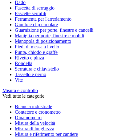
Dado
Fascetta di serraggio
Fascette serrafili
Ferramenta per l'arredamento
Giunto e clip circolare
Guarnizione per porte, finestre e cancelli
Maniglia per porte, finestre e mobili
Manopola di posizionamento
Piedi di messa a livello
Punta, chiodo e graffe
Rivetto e pinza
Rondella
Serratura e chiavistello
Tassello e perno
Vite
Misura e controllo
Vedi tutte le categorie
Bilancia industriale
Contatore e cronometro
Dinamometro
Misura della velocità
Misura di lunghezza
Misura e riferimento per cantiere