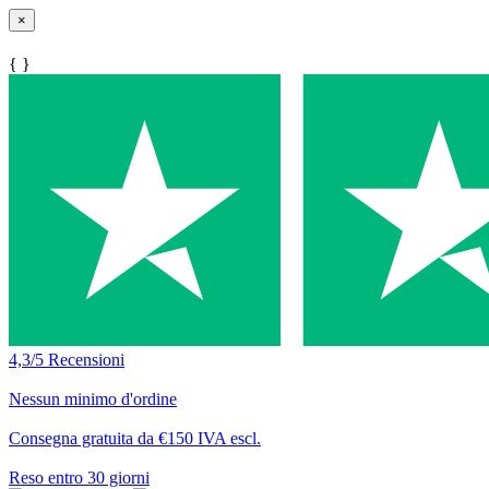
×
{ }
4,3/5 Recensioni
Nessun minimo d'ordine
Consegna gratuita da €150 IVA escl.
Reso entro 30 giorni