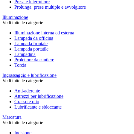
Presa e interruttore
Prolunga, prese multiple e avvolgitore
Illuminazione
Vedi tutte le categorie
Illuminazione interna ed esterna
Lampada da officina
Lampada frontale
Lampada portatile
Lampadina
Proiettore da cantiere
Torcia
Ingrassaggio e lubrificazione
Vedi tutte le categorie
Anti-aderente
Attrezzi per lubrificazione
Grasso e olio
Lubrificante e sbloccante
Marcatura
Vedi tutte le categorie
Incisione