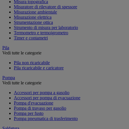
Misura topografica
Misuratore di rilevatore di spessore
Misurazione ambientale
Misurazione elettrica
Strumentazione ottica
Strumento di misura per laboratorio
Termometro e termoigrometro
Timer e contametri
Pila
Vedi tutte le categorie
Pila non ricaricabile
Pila ricaricabile e caricatore
Pompa
Vedi tutte le categorie
Accessori per pompa a gasolio
Accessori per pompa di evacuazione
Pompa d'evacuazione
Pompa di travaso per gasolio
Pompa per fusto
Pompa pneumatica di trasferimento
Saldatura