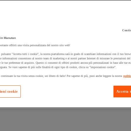
Contin
in Manutan
 carrello un prodotto:
ortante offrirti una visita personalizzata del nostro sito web!
 pulsante "Accetta tutti i cookie", la nostra piattaforma sarà in grado di scambiare informazioni con il tuo brows
e informazioni consentono al nostro team di marketing e ai nostri partner Internet di misurare le prestazioni de
e le tue preferenze di acquisto. Questo ci consente di offrirti prodotti ancora più personalizzati in base alle tue e
Prodotti in pron
Manutan Expert
eguata. Se vuoi saperne di più sulle finalità di ogni tipo di cookie, clicca su "impostazioni cookie".
 continuare la tua visita senza cookie, sei libero di farlo! Per saperne di più, puoi anche leggere la nostra
politi
ioni cookie
Accetta t