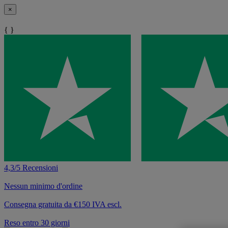
×
{ }
4,3/5 Recensioni
Nessun minimo d'ordine
Consegna gratuita da €150 IVA escl.
Reso entro 30 giorni