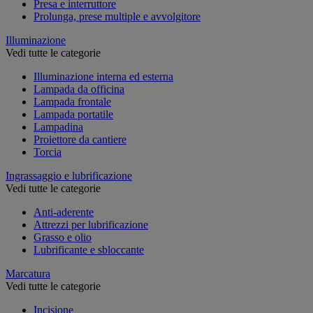
Presa e interruttore
Prolunga, prese multiple e avvolgitore
Illuminazione
Vedi tutte le categorie
Illuminazione interna ed esterna
Lampada da officina
Lampada frontale
Lampada portatile
Lampadina
Proiettore da cantiere
Torcia
Ingrassaggio e lubrificazione
Vedi tutte le categorie
Anti-aderente
Attrezzi per lubrificazione
Grasso e olio
Lubrificante e sbloccante
Marcatura
Vedi tutte le categorie
Incisione