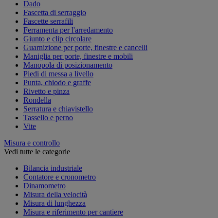
Dado
Fascetta di serraggio
Fascette serrafili
Ferramenta per l'arredamento
Giunto e clip circolare
Guarnizione per porte, finestre e cancelli
Maniglia per porte, finestre e mobili
Manopola di posizionamento
Piedi di messa a livello
Punta, chiodo e graffe
Rivetto e pinza
Rondella
Serratura e chiavistello
Tassello e perno
Vite
Misura e controllo
Vedi tutte le categorie
Bilancia industriale
Contatore e cronometro
Dinamometro
Misura della velocità
Misura di lunghezza
Misura e riferimento per cantiere