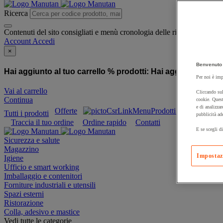
Ricerca
Contenuti del sito consigliati e menù cronologia delle ricerche
Account
Accedi
×
Benvenuto 
Hai aggiunto al tuo carrello % prodotti:
Hai aggiunto al tuo
Per noi è imp
Vai al carrello
Cliccando sul
Continua
cookie. Quest
e di analizzar
Offerte
Prodotti sostenibili
Tutti i prodotti
pubblicità ad
Traccia il tuo ordine
Ordine rapido
Contatti
E se scegli di
Sicurezza e salute
Magazzino
Impostaz
Igiene
Ufficio e smart working
Imballaggio e contenitori
Forniture industriali e utensili
Spazi esterni
Ristorazione
Colla, adesivo e mastice
Vedi tutte le categorie