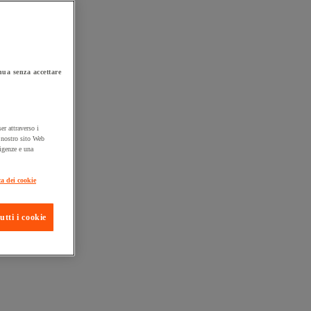
ua senza accettare
er attraverso i
l nostro sito Web
sigenze e una
ta consegna
ca dei cookie
utti i cookie