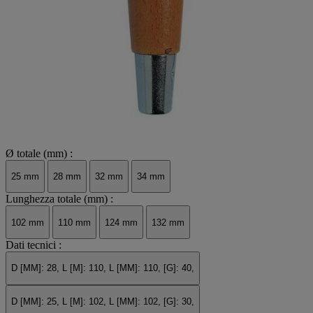
Ø totale (mm) :
25 mm
28 mm
32 mm
34 mm
Lunghezza totale (mm) :
102 mm
110 mm
124 mm
132 mm
Dati tecnici :
D [MM]: 28, L [M]: 110, L [MM]: 110, [G]: 40,
D [MM]: 25, L [M]: 102, L [MM]: 102, [G]: 30,