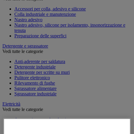
Accessori per colla, adesivo e silicone
Colla industriale e manutenzione
Nastro adesivo
Nastro adesivo, silicone per isolamento, insonorizzazione e
tenuta
Preparazione delle superfici
Detergente e sgrassatore
Vedi tutte le categorie
Anti-aderente per saldatura
Detergente industriale
Detergente per scritte su muri
Pulitore elettronico
Rilevamento di fughe
Sgrassatore alimentare
Sgrassatore industriale
Elettricità
Vedi tutte le categorie
Accessori per quadro elettrico
Attrezzatura per quadro elettrico
Batteria, caricatore e cavi