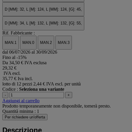
D [MM]: 32, L [M]: 124, L [MM]: 124, [G]: 45,
D [MM]: 34, L [M]: 132, L [MM]: 132, [G]: 55,
Rif. Fabbricante :
MAN.1
MAN.0
MAN.2
MAN.3
dal 06/07/2026 al 30/09/2026
Fino al -15%
Da
34,50 € IVA esclusa
29,32 €
IVA escl.
35,77 €
Iva incl.
lotto di 12 pezzi
2,44 € IVA escl. per unità
Codice :
Seleziona una variante
-
+
Aggiungi al carrello
Prodotto temporaneamente non disponibile, tornerà presto.
Quantità minima : 1
Per richiedere un'offerta
Descrizione