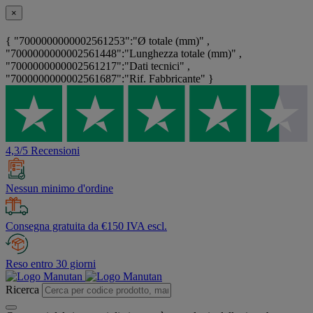
×
{ "7000000000002561253":"Ø totale (mm)" ,
"7000000000002561448":"Lunghezza totale (mm)" ,
"7000000000002561217":"Dati tecnici" ,
"7000000000002561687":"Rif. Fabbricante" }
4,3/5 Recensioni
Nessun minimo d'ordine
Consegna gratuita da €150 IVA escl.
Reso entro 30 giorni
Ricerca