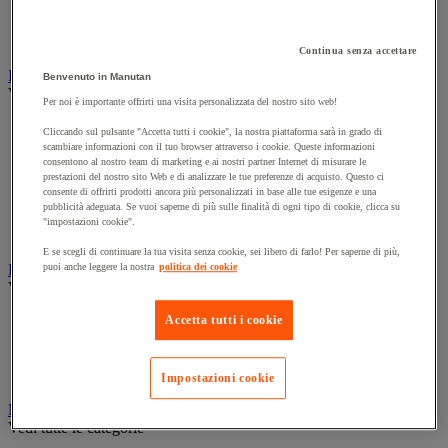
Cavo elettrico
Presa e interruttore
Prolunga, prese multiple e avvolgitore
Continua senza accettare
Illuminazione
Benvenuto in Manutan
Vedi tutte le categorie
Per noi è importante offrirti una visita personalizzata del nostro sito web!
Illuminazione interna ed esterna
Cliccando sul pulsante "Accetta tutti i cookie", la nostra piattaforma sarà in grado di
Lampada da officina
scambiare informazioni con il tuo browser attraverso i cookie. Queste informazioni
Lampada frontale
consentono al nostro team di marketing e ai nostri partner Internet di misurare le
prestazioni del nostro sito Web e di analizzare le tue preferenze di acquisto. Questo ci
Lampada portatile
consente di offrirti prodotti ancora più personalizzati in base alle tue esigenze e una
Lampadina
pubblicità adeguata. Se vuoi saperne di più sulle finalità di ogni tipo di cookie, clicca su
Proiettore da cantiere
"impostazioni cookie".
Torcia
E se scegli di continuare la tua visita senza cookie, sei libero di farlo! Per saperne di più,
Ingrassaggio e lubrificazione
puoi anche leggere la nostra
politica dei cookie
Vedi tutte le categorie
Anti-aderente
Accetta tutti i cookie
Attrezzi per lubrificazione
Grasso e olio
Lubrificante e sbloccante
Impostazioni cookie
Marcatura
Vedi tutte le categorie