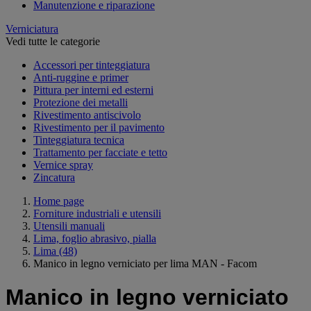
Manutenzione e riparazione
Verniciatura
Vedi tutte le categorie
Accessori per tinteggiatura
Anti-ruggine e primer
Pittura per interni ed esterni
Protezione dei metalli
Rivestimento antiscivolo
Rivestimento per il pavimento
Tinteggiatura tecnica
Trattamento per facciate e tetto
Vernice spray
Zincatura
Home page
Forniture industriali e utensili
Utensili manuali
Lima, foglio abrasivo, pialla
Lima
(48)
Manico in legno verniciato per lima MAN - Facom
Manico in legno verniciato