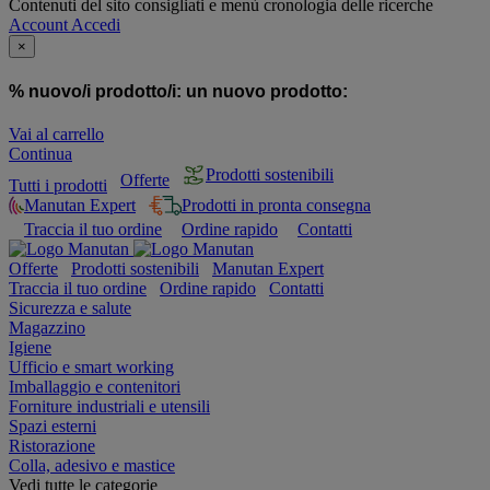
Contenuti del sito consigliati e menù cronologia delle ricerche
Account
Accedi
×
% nuovo/i prodotto/i:
un nuovo prodotto:
Vai al carrello
Continua
Prodotti sostenibili
Offerte
Tutti i prodotti
Manutan Expert
Prodotti in pronta consegna
Traccia il tuo ordine
Ordine rapido
Contatti
Offerte
Prodotti sostenibili
Manutan Expert
Traccia il tuo ordine
Ordine rapido
Contatti
Sicurezza e salute
Magazzino
Igiene
Ufficio e smart working
Imballaggio e contenitori
Forniture industriali e utensili
Spazi esterni
Ristorazione
Colla, adesivo e mastice
Vedi tutte le categorie