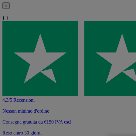
×
{ }
4,3/5 Recensioni
Nessun minimo d'ordine
Consegna gratuita da €150 IVA escl.
Reso entro 30 giorni