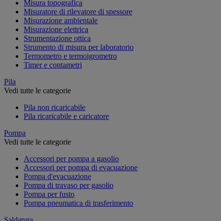
Misura topografica
Misuratore di rilevatore di spessore
Misurazione ambientale
Misurazione elettrica
Strumentazione ottica
Strumento di misura per laboratorio
Termometro e termoigrometro
Timer e contametri
Pila
Vedi tutte le categorie
Pila non ricaricabile
Pila ricaricabile e caricatore
Pompa
Vedi tutte le categorie
Accessori per pompa a gasolio
Accessori per pompa di evacuazione
Pompa d'evacuazione
Pompa di travaso per gasolio
Pompa per fusto
Pompa pneumatica di trasferimento
Saldatura