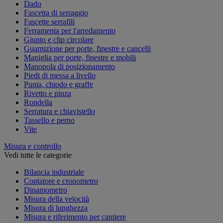
Dado
Fascetta di serraggio
Fascette serrafili
Ferramenta per l'arredamento
Giunto e clip circolare
Guarnizione per porte, finestre e cancelli
Maniglia per porte, finestre e mobili
Manopola di posizionamento
Piedi di messa a livello
Punta, chiodo e graffe
Rivetto e pinza
Rondella
Serratura e chiavistello
Tassello e perno
Vite
Misura e controllo
Vedi tutte le categorie
Bilancia industriale
Contatore e cronometro
Dinamometro
Misura della velocità
Misura di lunghezza
Misura e riferimento per cantiere