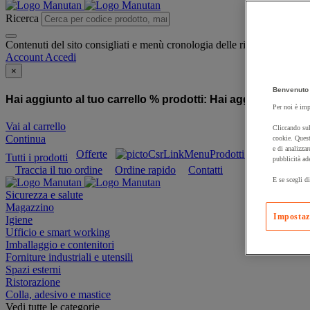
Ricerca
Contenuti del sito consigliati e menù cronologia delle ricerche
Account
Accedi
×
Benvenuto 
Hai aggiunto al tuo carrello % prodotti:
Hai aggiunto al tuo
Per noi è imp
Vai al carrello
Cliccando sul
Continua
cookie. Quest
e di analizzar
Offerte
Prodotti sostenibili
Tutti i prodotti
pubblicità ad
Traccia il tuo ordine
Ordine rapido
Contatti
E se scegli di
Sicurezza e salute
Magazzino
Impostaz
Igiene
Ufficio e smart working
Imballaggio e contenitori
Forniture industriali e utensili
Spazi esterni
Ristorazione
Colla, adesivo e mastice
Vedi tutte le categorie