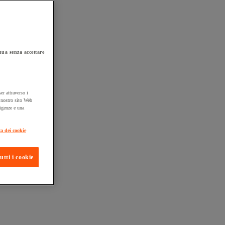
ua senza accettare
er attraverso i
l nostro sito Web
sigenze e una
ta consegna
ca dei cookie
utti i cookie