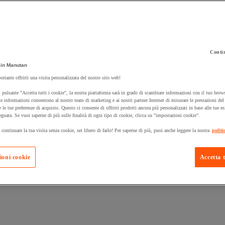
Contin
in Manutan
 carrello un prodotto:
ortante offrirti una visita personalizzata del nostro sito web!
 pulsante "Accetta tutti i cookie", la nostra piattaforma sarà in grado di scambiare informazioni con il tuo brows
e informazioni consentono al nostro team di marketing e ai nostri partner Internet di misurare le prestazioni de
e le tue preferenze di acquisto. Questo ci consente di offrirti prodotti ancora più personalizzati in base alle tue e
Prodotti in pron
Manutan Expert
eguata. Se vuoi saperne di più sulle finalità di ogni tipo di cookie, clicca su "impostazioni cookie".
 continuare la tua visita senza cookie, sei libero di farlo! Per saperne di più, puoi anche leggere la nostra
politi
ioni cookie
Accetta t