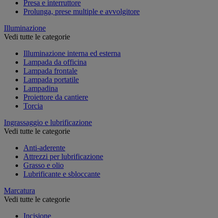
Presa e interruttore
Prolunga, prese multiple e avvolgitore
Illuminazione
Vedi tutte le categorie
Illuminazione interna ed esterna
Lampada da officina
Lampada frontale
Lampada portatile
Lampadina
Proiettore da cantiere
Torcia
Ingrassaggio e lubrificazione
Vedi tutte le categorie
Anti-aderente
Attrezzi per lubrificazione
Grasso e olio
Lubrificante e sbloccante
Marcatura
Vedi tutte le categorie
Incisione