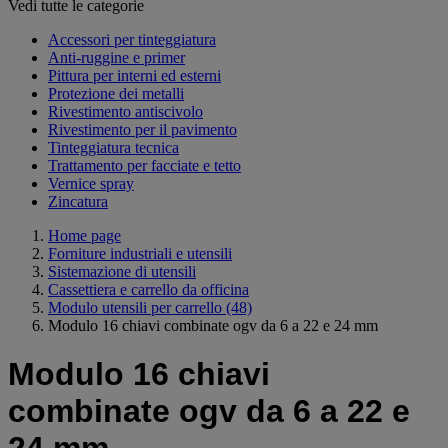
Vedi tutte le categorie
Accessori per tinteggiatura
Anti-ruggine e primer
Pittura per interni ed esterni
Protezione dei metalli
Rivestimento antiscivolo
Rivestimento per il pavimento
Tinteggiatura tecnica
Trattamento per facciate e tetto
Vernice spray
Zincatura
Home page
Forniture industriali e utensili
Sistemazione di utensili
Cassettiera e carrello da officina
Modulo utensili per carrello
(48)
Modulo 16 chiavi combinate ogv da 6 a 22 e 24 mm
Modulo 16 chiavi
combinate ogv da 6 a 22 e