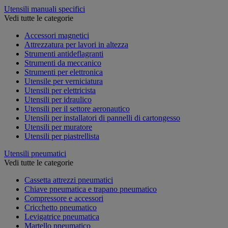
Utensili manuali specifici
Vedi tutte le categorie
Accessori magnetici
Attrezzatura per lavori in altezza
Strumenti antideflagranti
Strumenti da meccanico
Strumenti per elettronica
Utensile per verniciatura
Utensili per elettricista
Utensili per idraulico
Utensili per il settore aeronautico
Utensili per installatori di pannelli di cartongesso
Utensili per muratore
Utensili per piastrellista
Utensili pneumatici
Vedi tutte le categorie
Cassetta attrezzi pneumatici
Chiave pneumatica e trapano pneumatico
Compressore e accessori
Cricchetto pneumatico
Levigatrice pneumatica
Martello pneumatico