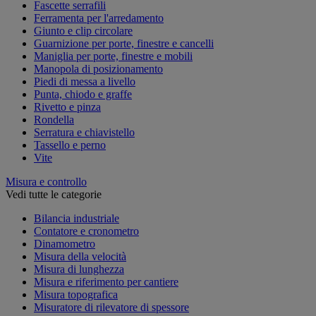
Fascette serrafili
Ferramenta per l'arredamento
Giunto e clip circolare
Guarnizione per porte, finestre e cancelli
Maniglia per porte, finestre e mobili
Manopola di posizionamento
Piedi di messa a livello
Punta, chiodo e graffe
Rivetto e pinza
Rondella
Serratura e chiavistello
Tassello e perno
Vite
Misura e controllo
Vedi tutte le categorie
Bilancia industriale
Contatore e cronometro
Dinamometro
Misura della velocità
Misura di lunghezza
Misura e riferimento per cantiere
Misura topografica
Misuratore di rilevatore di spessore