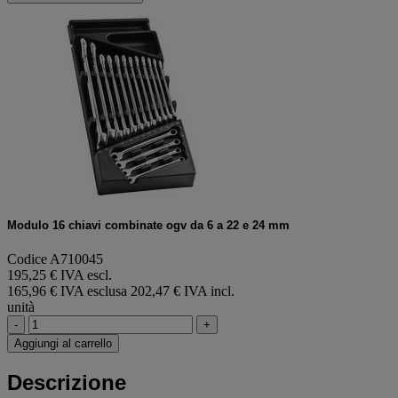
Modulo 16 chiavi combinate ogv da 6 a 22 e 24 mm
Codice A710045
195,25 € IVA escl.
165,96 € IVA esclusa
202,47 € IVA incl.
unità
-
+
Aggiungi al carrello
Descrizione