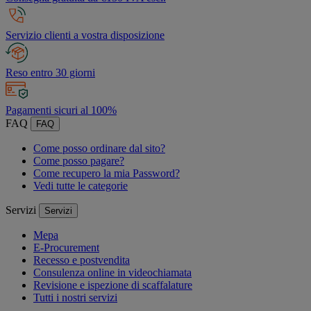
Servizio clienti a vostra disposizione
Reso entro 30 giorni
Pagamenti sicuri al 100%
FAQ
FAQ
Come posso ordinare dal sito?
Come posso pagare?
Come recupero la mia Password?
Vedi tutte le categorie
Servizi
Servizi
Mepa
E-Procurement
Recesso e postvendita
Consulenza online in videochiamata
Revisione e ispezione di scaffalature
Tutti i nostri servizi