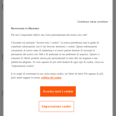
Illuminazione
Vedi tutte le categorie
Illuminazione interna ed esterna
Continua senza accettare
Lampada da officina
Lampada frontale
Benvenuto in Manutan
Lampada portatile
Per noi è importante offrirti una visita personalizzata del nostro sito web!
Lampadina
Proiettore da cantiere
Cliccando sul pulsante "Accetta tutti i cookie", la nostra piattaforma sarà in grado di
Torcia
scambiare informazioni con il tuo browser attraverso i cookie. Queste informazioni
consentono al nostro team di marketing e ai nostri partner Internet di misurare le
prestazioni del nostro sito Web e di analizzare le tue preferenze di acquisto. Questo ci
Ingrassaggio e lubrificazione
consente di offrirti prodotti ancora più personalizzati in base alle tue esigenze e una
Vedi tutte le categorie
pubblicità adeguata. Se vuoi saperne di più sulle finalità di ogni tipo di cookie, clicca su
"impostazioni cookie".
Anti-aderente
Attrezzi per lubrificazione
E se scegli di continuare la tua visita senza cookie, sei libero di farlo! Per saperne di più,
puoi anche leggere la nostra
politica dei cookie
Grasso e olio
Lubrificante e sbloccante
Accetta tutti i cookie
Marcatura
Vedi tutte le categorie
Incisione
Impostazioni cookie
Marcatura industriale
Marcatura permanente