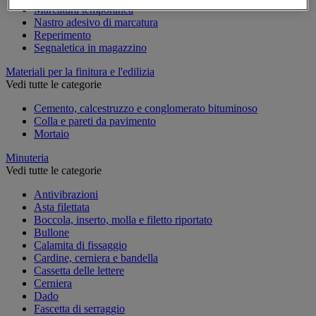
Marcatura temporanea
Nastro adesivo di marcatura
Reperimento
Segnaletica in magazzino
Materiali per la finitura e l'edilizia
Vedi tutte le categorie
Cemento, calcestruzzo e conglomerato bituminoso
Colla e pareti da pavimento
Mortaio
Minuteria
Vedi tutte le categorie
Antivibrazioni
Asta filettata
Boccola, inserto, molla e filetto riportato
Bullone
Calamita di fissaggio
Cardine, cerniera e bandella
Cassetta delle lettere
Cerniera
Dado
Fascetta di serraggio