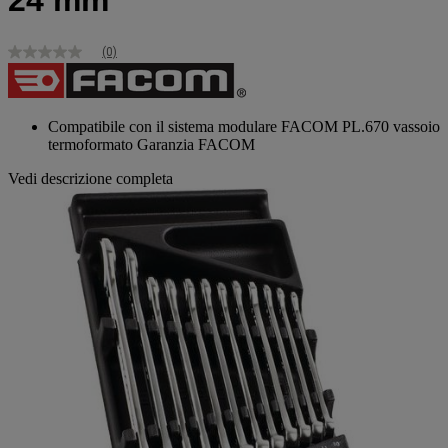
24 mm
(0)
Nessuna
valutazione
Stesso
link
alla
Compatibile con il sistema modulare FACOM PL.670 vassoio
pagina.
termoformato Garanzia FACOM
Vedi descrizione completa