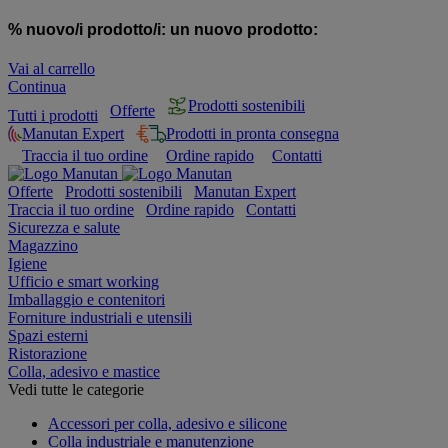
% nuovo/i prodotto/i:
un nuovo prodotto:
Vai al carrello
Continua
Prodotti sostenibili
Offerte
Tutti i prodotti
Manutan Expert
Prodotti in pronta consegna
Traccia il tuo ordine
Ordine rapido
Contatti
Offerte
Prodotti sostenibili
Manutan Expert
Traccia il tuo ordine
Ordine rapido
Contatti
Sicurezza e salute
Magazzino
Igiene
Ufficio e smart working
Imballaggio e contenitori
Forniture industriali e utensili
Spazi esterni
Ristorazione
Colla, adesivo e mastice
Vedi tutte le categorie
Accessori per colla, adesivo e silicone
Colla industriale e manutenzione