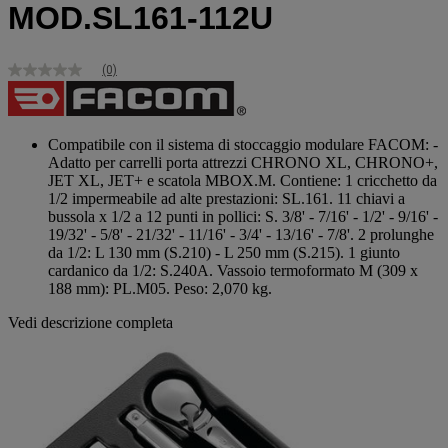
MOD.SL161-112U
(0)
Nessuna
valutazione
Stesso
link
alla
Compatibile con il sistema di stoccaggio modulare FACOM: -
pagina.
Adatto per carrelli porta attrezzi CHRONO XL, CHRONO+,
JET XL, JET+ e scatola MBOX.M. Contiene: 1 cricchetto da
1/2 impermeabile ad alte prestazioni: SL.161. 11 chiavi a
bussola x 1/2 a 12 punti in pollici: S. 3/8' - 7/16' - 1/2' - 9/16' -
19/32' - 5/8' - 21/32' - 11/16' - 3/4' - 13/16' - 7/8'. 2 prolunghe
da 1/2: L 130 mm (S.210) - L 250 mm (S.215). 1 giunto
cardanico da 1/2: S.240A. Vassoio termoformato M (309 x
188 mm): PL.M05. Peso: 2,070 kg.
Vedi descrizione completa