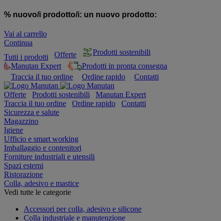
% nuovo/i prodotto/i:
un nuovo prodotto:
Vai al carrello
Continua
Prodotti sostenibili
Offerte
Tutti i prodotti
Manutan Expert
Prodotti in pronta consegna
Traccia il tuo ordine
Ordine rapido
Contatti
Offerte
Prodotti sostenibili
Manutan Expert
Traccia il tuo ordine
Ordine rapido
Contatti
Sicurezza e salute
Magazzino
Igiene
Ufficio e smart working
Imballaggio e contenitori
Forniture industriali e utensili
Spazi esterni
Ristorazione
Colla, adesivo e mastice
Vedi tutte le categorie
Accessori per colla, adesivo e silicone
Colla industriale e manutenzione