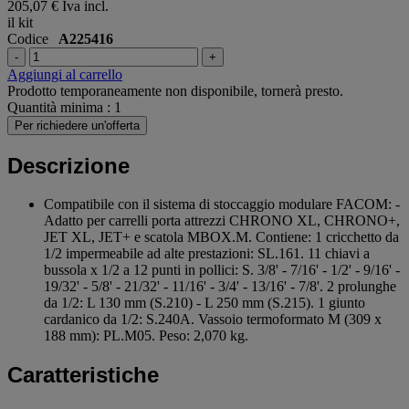
205,07 €
Iva incl.
il kit
Codice
A225416
-
+
Aggiungi al carrello
Prodotto temporaneamente non disponibile, tornerà presto.
Quantità minima : 1
Per richiedere un'offerta
Descrizione
Compatibile con il sistema di stoccaggio modulare FACOM: -
Adatto per carrelli porta attrezzi CHRONO XL, CHRONO+,
JET XL, JET+ e scatola MBOX.M. Contiene: 1 cricchetto da
1/2 impermeabile ad alte prestazioni: SL.161. 11 chiavi a
bussola x 1/2 a 12 punti in pollici: S. 3/8' - 7/16' - 1/2' - 9/16' -
19/32' - 5/8' - 21/32' - 11/16' - 3/4' - 13/16' - 7/8'. 2 prolunghe
da 1/2: L 130 mm (S.210) - L 250 mm (S.215). 1 giunto
cardanico da 1/2: S.240A. Vassoio termoformato M (309 x
188 mm): PL.M05. Peso: 2,070 kg.
Caratteristiche