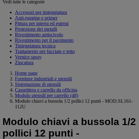
Vedi tutte le categorie
Accessori per tinteggiatura
Anti-ruggine e primer
Pittura per interni ed esterni
Protezione dei metalli
Rivestimento antiscivolo
Rivestimento per il pavimento
Tinteggiatura tecnica
Trattamento per facciate e tetto
Vernice spray
Zincatura
Home page
Forniture industriali e utensili
Sistemazione di utensili
Cassettiera e carrello da officina
Modulo utensili per carrello
(48)
Modulo chiavi a bussola 1/2 pollici 12 punti - MOD.SL161-
112U
Modulo chiavi a bussola 1/2
pollici 12 punti -