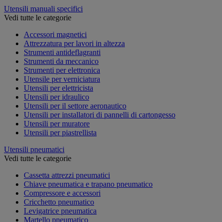
Utensili manuali specifici
Vedi tutte le categorie
Accessori magnetici
Attrezzatura per lavori in altezza
Strumenti antideflagranti
Strumenti da meccanico
Strumenti per elettronica
Utensile per verniciatura
Utensili per elettricista
Utensili per idraulico
Utensili per il settore aeronautico
Utensili per installatori di pannelli di cartongesso
Utensili per muratore
Utensili per piastrellista
Utensili pneumatici
Vedi tutte le categorie
Cassetta attrezzi pneumatici
Chiave pneumatica e trapano pneumatico
Compressore e accessori
Cricchetto pneumatico
Levigatrice pneumatica
Martello pneumatico