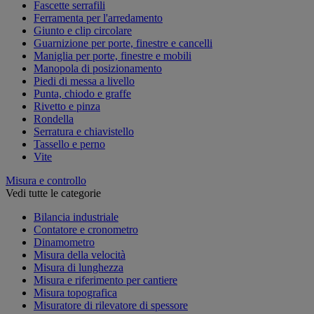
Fascette serrafili
Ferramenta per l'arredamento
Giunto e clip circolare
Guarnizione per porte, finestre e cancelli
Maniglia per porte, finestre e mobili
Manopola di posizionamento
Piedi di messa a livello
Punta, chiodo e graffe
Rivetto e pinza
Rondella
Serratura e chiavistello
Tassello e perno
Vite
Misura e controllo
Vedi tutte le categorie
Bilancia industriale
Contatore e cronometro
Dinamometro
Misura della velocità
Misura di lunghezza
Misura e riferimento per cantiere
Misura topografica
Misuratore di rilevatore di spessore