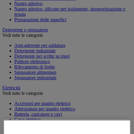
Nastro adesivo
Nastro adesivo, silicone per isolamento, insonorizzazione e
tenuta
Preparazione delle superfici
Detergente e sgrassatore
Vedi tutte le categorie
Anti-aderente per saldatura
Detergente industriale
Detergente per scritte su muri
Pulitore elettronico
Rilevamento di fughe
Sgrassatore alimentare
Sgrassatore industriale
Elettricità
Vedi tutte le categorie
Accessori per quadro elettrico
Attrezzatura per quadro elettrico
Batteria, caricatore e cavi
Cavo elettrico
Presa e interruttore
Prolunga, prese multiple e avvolgitore