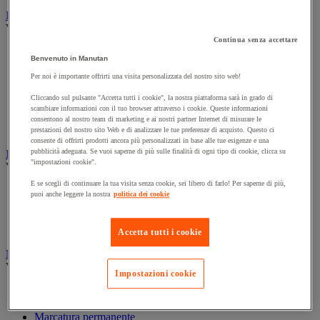
Illuminazione
Vedi tutte le categorie
Continua senza accettare
Illuminazione interna ed esterna
Benvenuto in Manutan
Lampada da officina
Lampada frontale
Per noi è importante offrirti una visita personalizzata del nostro sito web!
Lampada portatile
Cliccando sul pulsante "Accetta tutti i cookie", la nostra piattaforma sarà in grado di
Lampadina
scambiare informazioni con il tuo browser attraverso i cookie. Queste informazioni
Proiettore da cantiere
consentono al nostro team di marketing e ai nostri partner Internet di misurare le
Torcia
prestazioni del nostro sito Web e di analizzare le tue preferenze di acquisto. Questo ci
consente di offrirti prodotti ancora più personalizzati in base alle tue esigenze e una
pubblicità adeguata. Se vuoi saperne di più sulle finalità di ogni tipo di cookie, clicca su
Ingrassaggio e lubrificazione
"impostazioni cookie".
Vedi tutte le categorie
E se scegli di continuare la tua visita senza cookie, sei libero di farlo! Per saperne di più,
Anti-aderente
puoi anche leggere la nostra
politica dei cookie
Attrezzi per lubrificazione
Grasso e olio
Lubrificante e sbloccante
Accetta tutti i cookie
Marcatura
Vedi tutte le categorie
Impostazioni cookie
Incisione
Marcatura industriale
Marcatura permanente