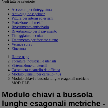
Vedi tutte le categorie
Accessori per tinteggiatura
Anti-ruggine e primer
Pittura per interni ed esterni
Protezione dei metalli
Rivestimento antiscivolo
Rivestimento per il pavimento
Tinteggiatura tecnica
Trattamento per facciate e tetto
Vernice spray
Zincatura
Home page
Forniture industriali e utensili
Sistemazione di utensili
Cassettiera e carrello da officina
Modulo utensili per carrello
(48)
Modulo chiavi a bussola lunghe esagonali metriche -
MOD.HLB
Modulo chiavi a bussola
lunghe esagonali metriche -