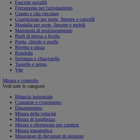
Fascette serrafili
Ferramenta per l'arredamento
Giunto e clip circolare
Guarnizione per porte, finestre e cancelli
Maniglia per porte, finestre e mobili
Manopola di posizionamento
Piedi di messa a livello
Punta, chiodo e graffe
Rivetto e pinza
Rondella
Serratura e chiavistello
Tassello e perno
Vite
Misura e controllo
Vedi tutte le categorie
Bilancia industriale
Contatore e cronometro
Dinamometro
Misura della velocità
Misura di lunghezza
Misura e riferimento per cantiere
Misura topografica
Misuratore di rilevatore di spessore