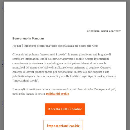
Illuminazione
Vedi tutte le categorie
Illuminazione interna ed esterna
Lampada da officina
Lampada frontale
Continua senza accettare
Lampada portatile
Benvenuto in Manutan
Lampadina
Per noi è importante offrirti una visita personalizzata del nostro sito web!
Proiettore da cantiere
Torcia
Cliccando sul pulsante "Accetta tutti i cookie", la nostra piattaforma sarà in grado di
scambiare informazioni con il tuo browser attraverso i cookie. Queste informazioni
Ingrassaggio e lubrificazione
consentono al nostro team di marketing e ai nostri partner Internet di misurare le
Vedi tutte le categorie
prestazioni del nostro sito Web e di analizzare le tue preferenze di acquisto. Questo ci
consente di offrirti prodotti ancora più personalizzati in base alle tue esigenze e una
pubblicità adeguata. Se vuoi saperne di più sulle finalità di ogni tipo di cookie, clicca su
Anti-aderente
"impostazioni cookie".
Attrezzi per lubrificazione
Grasso e olio
E se scegli di continuare la tua visita senza cookie, sei libero di farlo! Per saperne di più,
Lubrificante e sbloccante
puoi anche leggere la nostra
politica dei cookie
Marcatura
Vedi tutte le categorie
Accetta tutti i cookie
Incisione
Marcatura industriale
Impostazioni cookie
Marcatura permanente