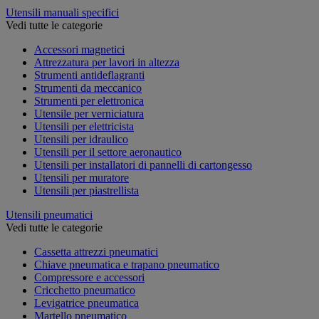
Utensili manuali specifici
Vedi tutte le categorie
Accessori magnetici
Attrezzatura per lavori in altezza
Strumenti antideflagranti
Strumenti da meccanico
Strumenti per elettronica
Utensile per verniciatura
Utensili per elettricista
Utensili per idraulico
Utensili per il settore aeronautico
Utensili per installatori di pannelli di cartongesso
Utensili per muratore
Utensili per piastrellista
Utensili pneumatici
Vedi tutte le categorie
Cassetta attrezzi pneumatici
Chiave pneumatica e trapano pneumatico
Compressore e accessori
Cricchetto pneumatico
Levigatrice pneumatica
Martello pneumatico