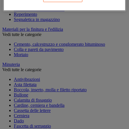
Marcatura temporanea
Nastro adesivo di marcatura
Reperimento
Segnaletica in magazzino
Materiali per la finitura e l'edilizia
Vedi tutte le categorie
Cemento, calcestruzzo e conglomerato bituminoso
Colla e pareti da pavimento
Mortaio
Minuteria
Vedi tutte le categorie
Antivibrazioni
Asta filettata
Boccola, inserto, molla e filetto riportato
Bullone
Calamita di fissaggio
Cardine, cerniera e bandella
Cassetta delle lettere
Cerniera
Dado
Fascetta di serraggio