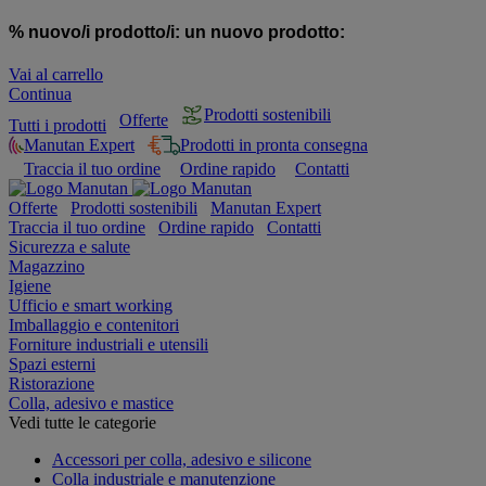
% nuovo/i prodotto/i:
un nuovo prodotto:
Vai al carrello
Continua
Prodotti sostenibili
Offerte
Tutti i prodotti
Manutan Expert
Prodotti in pronta consegna
Traccia il tuo ordine
Ordine rapido
Contatti
Offerte
Prodotti sostenibili
Manutan Expert
Traccia il tuo ordine
Ordine rapido
Contatti
Sicurezza e salute
Magazzino
Igiene
Ufficio e smart working
Imballaggio e contenitori
Forniture industriali e utensili
Spazi esterni
Ristorazione
Colla, adesivo e mastice
Vedi tutte le categorie
Accessori per colla, adesivo e silicone
Colla industriale e manutenzione