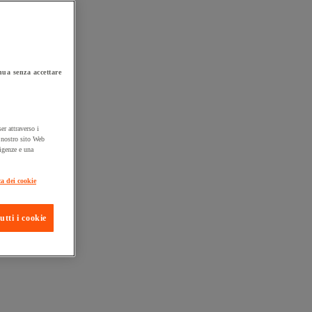
ua senza accettare
er attraverso i
l nostro sito Web
sigenze e una
ta consegna
ca dei cookie
utti i cookie