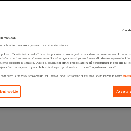
Contin
in Manutan
 carrello un prodotto:
ortante offrirti una visita personalizzata del nostro sito web!
 pulsante "Accetta tutti i cookie", la nostra piattaforma sarà in grado di scambiare informazioni con il tuo brows
e informazioni consentono al nostro team di marketing e ai nostri partner Internet di misurare le prestazioni de
e le tue preferenze di acquisto. Questo ci consente di offrirti prodotti ancora più personalizzati in base alle tue e
Prodotti in pron
Manutan Expert
eguata. Se vuoi saperne di più sulle finalità di ogni tipo di cookie, clicca su "impostazioni cookie".
 continuare la tua visita senza cookie, sei libero di farlo! Per saperne di più, puoi anche leggere la nostra
politi
ioni cookie
Accetta t