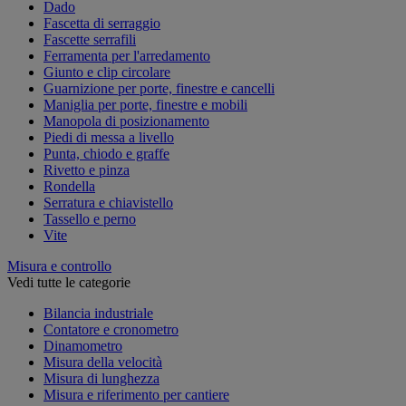
Dado
Fascetta di serraggio
Fascette serrafili
Ferramenta per l'arredamento
Giunto e clip circolare
Guarnizione per porte, finestre e cancelli
Maniglia per porte, finestre e mobili
Manopola di posizionamento
Piedi di messa a livello
Punta, chiodo e graffe
Rivetto e pinza
Rondella
Serratura e chiavistello
Tassello e perno
Vite
Misura e controllo
Vedi tutte le categorie
Bilancia industriale
Contatore e cronometro
Dinamometro
Misura della velocità
Misura di lunghezza
Misura e riferimento per cantiere