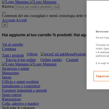
Ricerca
Contenuti del sito consigliati e menù cronologia delle ricerche
Account
Accedi
×
Benvenuto 
Hai aggiunto al tuo carrello % prodotti:
Hai aggiunto al tuo
Per noi è imp
Vai al carrello
Cliccando sul
Continua
cookie. Quest
e di analizzar
Offerte
Prodotti sostenibili
Tutti i prodotti
pubblicità ad
Traccia il tuo ordine
Ordine rapido
Contatti
E se scegli di
Sicurezza e salute
Magazzino
Impostaz
Igiene
Ufficio e smart working
Imballaggio e contenitori
Forniture industriali e utensili
Spazi esterni
Ristorazione
Colla, adesivo e mastice
Vedi tutte le categorie