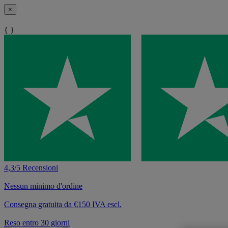
×
{ }
4,3/5 Recensioni
Nessun minimo d'ordine
Consegna gratuita da €150 IVA escl.
Reso entro 30 giorni