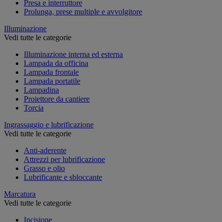
Presa e interruttore
Prolunga, prese multiple e avvolgitore
Illuminazione
Vedi tutte le categorie
Illuminazione interna ed esterna
Lampada da officina
Lampada frontale
Lampada portatile
Lampadina
Proiettore da cantiere
Torcia
Ingrassaggio e lubrificazione
Vedi tutte le categorie
Anti-aderente
Attrezzi per lubrificazione
Grasso e olio
Lubrificante e sbloccante
Marcatura
Vedi tutte le categorie
Incisione