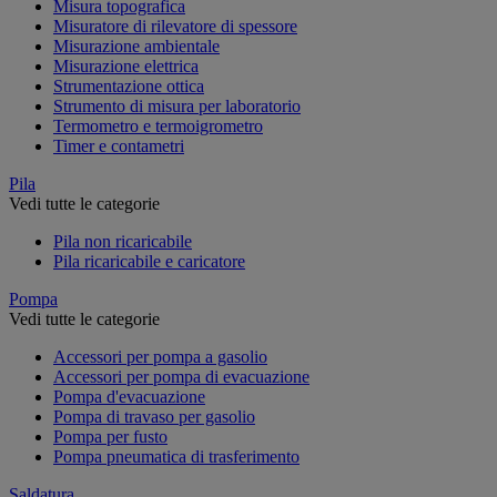
Misura topografica
Misuratore di rilevatore di spessore
Misurazione ambientale
Misurazione elettrica
Strumentazione ottica
Strumento di misura per laboratorio
Termometro e termoigrometro
Timer e contametri
Pila
Vedi tutte le categorie
Pila non ricaricabile
Pila ricaricabile e caricatore
Pompa
Vedi tutte le categorie
Accessori per pompa a gasolio
Accessori per pompa di evacuazione
Pompa d'evacuazione
Pompa di travaso per gasolio
Pompa per fusto
Pompa pneumatica di trasferimento
Saldatura