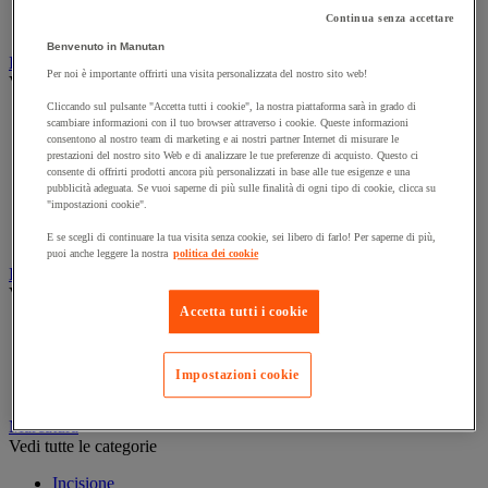
Presa e interruttore
Continua senza accettare
Prolunga, prese multiple e avvolgitore
Benvenuto in Manutan
Illuminazione
Per noi è importante offrirti una visita personalizzata del nostro sito web!
Vedi tutte le categorie
Cliccando sul pulsante "Accetta tutti i cookie", la nostra piattaforma sarà in grado di
Illuminazione interna ed esterna
scambiare informazioni con il tuo browser attraverso i cookie. Queste informazioni
Lampada da officina
consentono al nostro team di marketing e ai nostri partner Internet di misurare le
Lampada frontale
prestazioni del nostro sito Web e di analizzare le tue preferenze di acquisto. Questo ci
consente di offrirti prodotti ancora più personalizzati in base alle tue esigenze e una
Lampada portatile
pubblicità adeguata. Se vuoi saperne di più sulle finalità di ogni tipo di cookie, clicca su
Lampadina
"impostazioni cookie".
Proiettore da cantiere
Torcia
E se scegli di continuare la tua visita senza cookie, sei libero di farlo! Per saperne di più,
puoi anche leggere la nostra
politica dei cookie
Ingrassaggio e lubrificazione
Vedi tutte le categorie
Accetta tutti i cookie
Anti-aderente
Attrezzi per lubrificazione
Grasso e olio
Impostazioni cookie
Lubrificante e sbloccante
Marcatura
Vedi tutte le categorie
Incisione