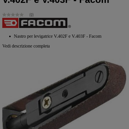
(0)
Nessuna
valutazione
Stesso
link
alla
Nastro per levigatrice V.402F e V.403F - Facom
pagina.
Vedi descrizione completa