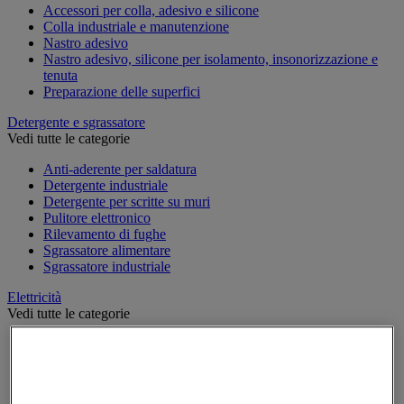
Accessori per colla, adesivo e silicone
Colla industriale e manutenzione
Nastro adesivo
Nastro adesivo, silicone per isolamento, insonorizzazione e
tenuta
Preparazione delle superfici
Detergente e sgrassatore
Vedi tutte le categorie
Anti-aderente per saldatura
Detergente industriale
Detergente per scritte su muri
Pulitore elettronico
Rilevamento di fughe
Sgrassatore alimentare
Sgrassatore industriale
Elettricità
Vedi tutte le categorie
Accessori per quadro elettrico
Attrezzatura per quadro elettrico
Batteria, caricatore e cavi
Cavo elettrico