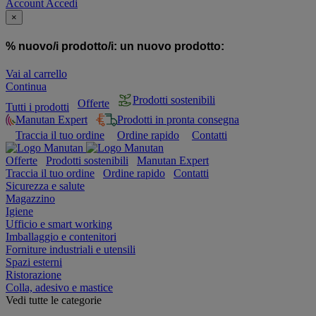
Account
Accedi
×
% nuovo/i prodotto/i:
un nuovo prodotto:
Vai al carrello
Continua
Prodotti sostenibili
Offerte
Tutti i prodotti
Manutan Expert
Prodotti in pronta consegna
Traccia il tuo ordine
Ordine rapido
Contatti
Offerte
Prodotti sostenibili
Manutan Expert
Traccia il tuo ordine
Ordine rapido
Contatti
Sicurezza e salute
Magazzino
Igiene
Ufficio e smart working
Imballaggio e contenitori
Forniture industriali e utensili
Spazi esterni
Ristorazione
Colla, adesivo e mastice
Vedi tutte le categorie