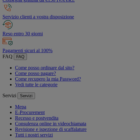
Servizio clienti a vostra disposizione
Reso entro 30 giorni
Pagamenti sicuri al 100%
FAQ
FAQ
Come posso ordinare dal sito?
Come posso pagare?
Come recupero la mia Password?
Vedi tutte le categorie
Servizi
Servizi
Mepa
E-Procurement
Recesso e postvendita
Consulenza online in videochiamata
Revisione e ispezione di scaffalature
Tutti i nostri servizi