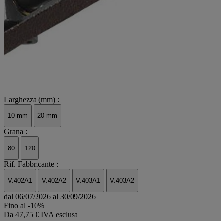
Larghezza (mm) :
10 mm
20 mm
Grana :
80
120
Rif. Fabbricante :
V.402A1
V.402A2
V.403A1
V.403A2
dal 06/07/2026 al 30/09/2026
Fino al -10%
Da
47,75 € IVA esclusa