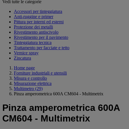
Vedi tutte le categorie
Accessori per tinteggiatura
Anti-ruggine e primer
Pittura per interni ed esterni
Protezione dei metalli
Rivestimento antiscivolo
Rivestimento per il pavimento
Tinteggiatura tecnica
Trattamento per facciate e tetto
Vernice spray
Zincatura
Home page
Forniture industriali e utensili
Misura e controllo
Misurazione elettrica
Multimetro
(29)
Pinza amperometrica 600A CM604 - Multimetrix
Pinza amperometrica 600A
CM604 - Multimetrix