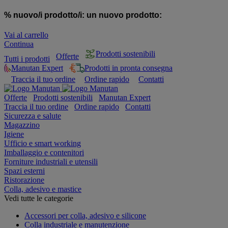
% nuovo/i prodotto/i:
un nuovo prodotto:
Vai al carrello
Continua
Prodotti sostenibili
Offerte
Tutti i prodotti
Manutan Expert
Prodotti in pronta consegna
Traccia il tuo ordine
Ordine rapido
Contatti
Offerte
Prodotti sostenibili
Manutan Expert
Traccia il tuo ordine
Ordine rapido
Contatti
Sicurezza e salute
Magazzino
Igiene
Ufficio e smart working
Imballaggio e contenitori
Forniture industriali e utensili
Spazi esterni
Ristorazione
Colla, adesivo e mastice
Vedi tutte le categorie
Accessori per colla, adesivo e silicone
Colla industriale e manutenzione