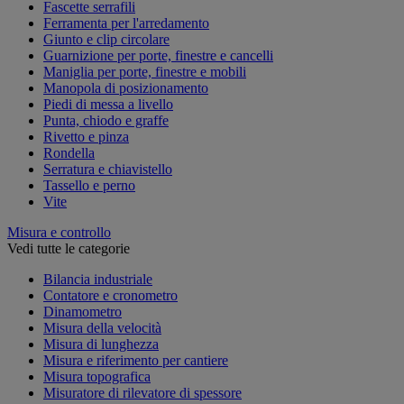
Fascette serrafili
Ferramenta per l'arredamento
Giunto e clip circolare
Guarnizione per porte, finestre e cancelli
Maniglia per porte, finestre e mobili
Manopola di posizionamento
Piedi di messa a livello
Punta, chiodo e graffe
Rivetto e pinza
Rondella
Serratura e chiavistello
Tassello e perno
Vite
Misura e controllo
Vedi tutte le categorie
Bilancia industriale
Contatore e cronometro
Dinamometro
Misura della velocità
Misura di lunghezza
Misura e riferimento per cantiere
Misura topografica
Misuratore di rilevatore di spessore