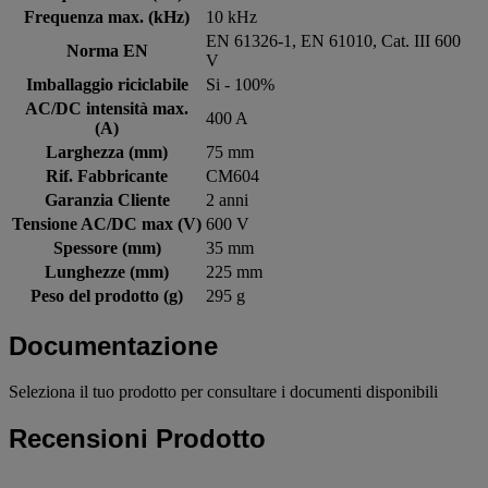
Frequenza max. (kHz)
10 kHz
EN 61326-1, EN 61010, Cat. III 600
Norma EN
V
Imballaggio riciclabile
Si - 100%
AC/DC intensità max.
400 A
(A)
Larghezza (mm)
75 mm
Rif. Fabbricante
CM604
Garanzia Cliente
2 anni
Tensione AC/DC max (V)
600 V
Spessore (mm)
35 mm
Lunghezze (mm)
225 mm
Peso del prodotto (g)
295 g
Documentazione
Seleziona il tuo prodotto per consultare i documenti disponibili
Recensioni Prodotto