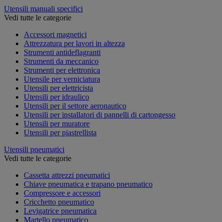
Utensili manuali specifici
Vedi tutte le categorie
Accessori magnetici
Attrezzatura per lavori in altezza
Strumenti antideflagranti
Strumenti da meccanico
Strumenti per elettronica
Utensile per verniciatura
Utensili per elettricista
Utensili per idraulico
Utensili per il settore aeronautico
Utensili per installatori di pannelli di cartongesso
Utensili per muratore
Utensili per piastrellista
Utensili pneumatici
Vedi tutte le categorie
Cassetta attrezzi pneumatici
Chiave pneumatica e trapano pneumatico
Compressore e accessori
Cricchetto pneumatico
Levigatrice pneumatica
Martello pneumatico