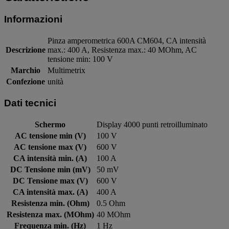
Informazioni
Pinza amperometrica 600A CM604, CA intensità
Descrizione
max.: 400 A, Resistenza max.: 40 MOhm, AC
tensione min: 100 V
Marchio
Multimetrix
Confezione
unità
Dati tecnici
Schermo
Display 4000 punti retroilluminato
AC tensione min (V)
100 V
AC tensione max (V)
600 V
CA intensità min. (A)
100 A
DC Tensione min (mV)
50 mV
DC Tensione max (V)
600 V
CA intensità max. (A)
400 A
Resistenza min. (Ohm)
0.5 Ohm
Resistenza max. (MOhm)
40 MOhm
Frequenza min. (Hz)
1 Hz