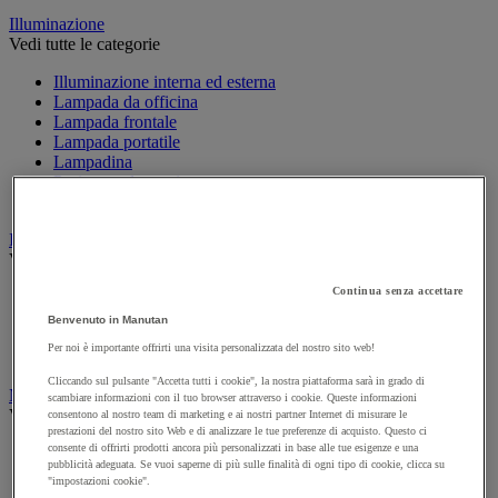
Illuminazione
Vedi tutte le categorie
Illuminazione interna ed esterna
Lampada da officina
Lampada frontale
Lampada portatile
Lampadina
Proiettore da cantiere
Torcia
Ingrassaggio e lubrificazione
Vedi tutte le categorie
Continua senza accettare
Anti-aderente
Attrezzi per lubrificazione
Benvenuto in Manutan
Grasso e olio
Per noi è importante offrirti una visita personalizzata del nostro sito web!
Lubrificante e sbloccante
Cliccando sul pulsante "Accetta tutti i cookie", la nostra piattaforma sarà in grado di
Marcatura
scambiare informazioni con il tuo browser attraverso i cookie. Queste informazioni
Vedi tutte le categorie
consentono al nostro team di marketing e ai nostri partner Internet di misurare le
prestazioni del nostro sito Web e di analizzare le tue preferenze di acquisto. Questo ci
consente di offrirti prodotti ancora più personalizzati in base alle tue esigenze e una
Incisione
pubblicità adeguata. Se vuoi saperne di più sulle finalità di ogni tipo di cookie, clicca su
Marcatura industriale
"impostazioni cookie".
Marcatura permanente