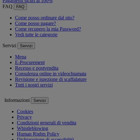
Pagamenti sicuri al 100%
FAQ
FAQ
Come posso ordinare dal sito?
Come posso pagare?
Come recupero la mia Password?
Vedi tutte le categorie
Servizi
Servizi
Mepa
E-Procurement
Recesso e postvendita
Consulenza online in videochiamata
Revisione e ispezione di scaffalature
Tutti i nostri servizi
Informazioni
Servizi
Cookies
Privacy
Condizioni generali di vendita
Whistleblowing
Human Rights Policy
Dichiarazione di accessibilità