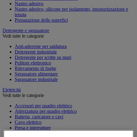
Nastro adesivo
Nastro adesivo, silicone per isolamento, insonorizzazione e
tenuta
Preparazione delle superfici
Detergente e sgrassatore
Vedi tutte le categorie
Anti-aderente per saldatura
Detergente industriale
Detergente per scritte su muri
Pulitore elettronico
Rilevamento di fughe
Sgrassatore alimentare
Sgrassatore industriale
Elettricità
Vedi tutte le categorie
Accessori per quadro elettrico
Attrezzatura per quadro elettrico
Batteria, caricatore e cavi
Cavo elettrico
Presa e interruttore
Prolunga, prese multiple e avvolgitore