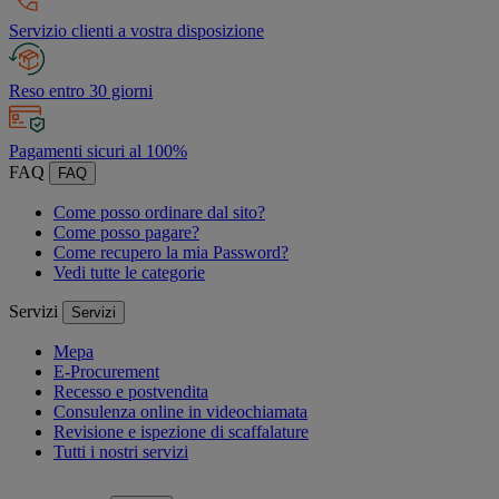
Servizio clienti a vostra disposizione
Reso entro 30 giorni
Pagamenti sicuri al 100%
FAQ
FAQ
Come posso ordinare dal sito?
Come posso pagare?
Come recupero la mia Password?
Vedi tutte le categorie
Servizi
Servizi
Mepa
E-Procurement
Recesso e postvendita
Consulenza online in videochiamata
Revisione e ispezione di scaffalature
Tutti i nostri servizi