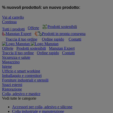
% nuovo/i prodotto/i:
un nuovo prodotto:
Vai al carrello
Continua
Prodotti sostenibili
Offerte
Tutti i prodotti
Manutan Expert
Prodotti in pronta consegna
Traccia il tuo ordine
Ordine rapido
Contatti
Offerte
Prodotti sostenibili
Manutan Expert
Traccia il tuo ordine
Ordine rapido
Contatti
Sicurezza e salute
Magazzino
Igiene
Ufficio e smart working
Imballaggio e contenitori
Forniture industriali e utensili
Spazi esterni
Ristorazione
Colla, adesivo e mastice
Vedi tutte le categorie
Accessori per colla, adesivo e silicone
Colla industriale e manutenzione