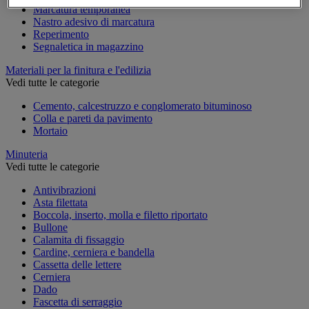
Marcatura temporanea
Nastro adesivo di marcatura
Reperimento
Segnaletica in magazzino
Materiali per la finitura e l'edilizia
Vedi tutte le categorie
Cemento, calcestruzzo e conglomerato bituminoso
Colla e pareti da pavimento
Mortaio
Minuteria
Vedi tutte le categorie
Antivibrazioni
Asta filettata
Boccola, inserto, molla e filetto riportato
Bullone
Calamita di fissaggio
Cardine, cerniera e bandella
Cassetta delle lettere
Cerniera
Dado
Fascetta di serraggio