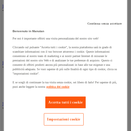
Illuminazione
Vedi tutte le categorie
Illuminazione interna ed esterna
Continua senza accettare
Lampada da officina
Lampada frontale
Benvenuto in Manutan
Lampada portatile
Per noi è importante offrirti una visita personalizzata del nostro sito web!
Lampadina
Proiettore da cantiere
Cliccando sul pulsante "Accetta tutti i cookie", la nostra piattaforma sarà in grado di
scambiare informazioni con il tuo browser attraverso i cookie. Queste informazioni
Torcia
consentono al nostro team di marketing e ai nostri partner Internet di misurare le
prestazioni del nostro sito Web e di analizzare le tue preferenze di acquisto. Questo ci
Ingrassaggio e lubrificazione
consente di offrirti prodotti ancora più personalizzati in base alle tue esigenze e una
Vedi tutte le categorie
pubblicità adeguata. Se vuoi saperne di più sulle finalità di ogni tipo di cookie, clicca su
"impostazioni cookie".
Anti-aderente
E se scegli di continuare la tua visita senza cookie, sei libero di farlo! Per saperne di più,
Attrezzi per lubrificazione
puoi anche leggere la nostra
politica dei cookie
Grasso e olio
Lubrificante e sbloccante
Accetta tutti i cookie
Marcatura
Vedi tutte le categorie
Incisione
Impostazioni cookie
Marcatura industriale
Marcatura permanente