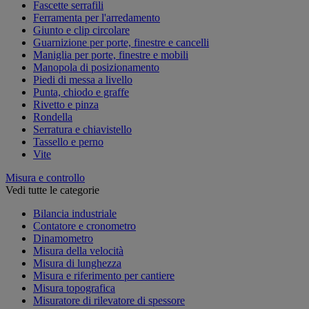
Fascette serrafili
Ferramenta per l'arredamento
Giunto e clip circolare
Guarnizione per porte, finestre e cancelli
Maniglia per porte, finestre e mobili
Manopola di posizionamento
Piedi di messa a livello
Punta, chiodo e graffe
Rivetto e pinza
Rondella
Serratura e chiavistello
Tassello e perno
Vite
Misura e controllo
Vedi tutte le categorie
Bilancia industriale
Contatore e cronometro
Dinamometro
Misura della velocità
Misura di lunghezza
Misura e riferimento per cantiere
Misura topografica
Misuratore di rilevatore di spessore