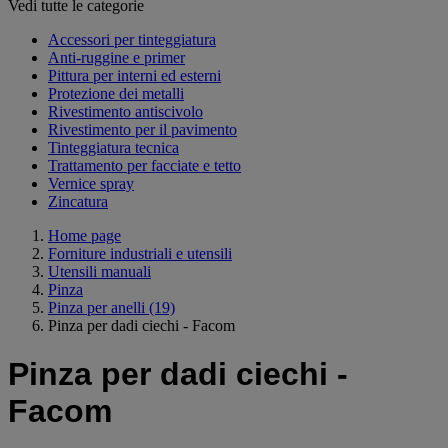
Vedi tutte le categorie
Accessori per tinteggiatura
Anti-ruggine e primer
Pittura per interni ed esterni
Protezione dei metalli
Rivestimento antiscivolo
Rivestimento per il pavimento
Tinteggiatura tecnica
Trattamento per facciate e tetto
Vernice spray
Zincatura
Home page
Forniture industriali e utensili
Utensili manuali
Pinza
Pinza per anelli
(19)
Pinza per dadi ciechi - Facom
Pinza per dadi ciechi -
Facom