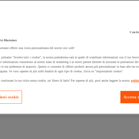
Contin
in Manutan
 carrello un prodotto:
ortante offrirti una visita personalizzata del nostro sito web!
 pulsante "Accetta tutti i cookie", la nostra piattaforma sarà in grado di scambiare informazioni con il tuo brows
e informazioni consentono al nostro team di marketing e ai nostri partner Internet di misurare le prestazioni de
e le tue preferenze di acquisto. Questo ci consente di offrirti prodotti ancora più personalizzati in base alle tue e
Prodotti in pron
Manutan Expert
eguata. Se vuoi saperne di più sulle finalità di ogni tipo di cookie, clicca su "impostazioni cookie".
 continuare la tua visita senza cookie, sei libero di farlo! Per saperne di più, puoi anche leggere la nostra
politi
ioni cookie
Accetta t