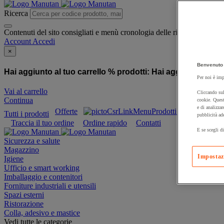
Ricerca
Contenuti del sito consigliati e menù cronologia delle ricerche
Account
Accedi
×
Benvenuto 
Hai aggiunto al tuo carrello % prodotti:
Hai aggiunto al tuo
Per noi è imp
Vai al carrello
Cliccando sul
Continua
cookie. Quest
e di analizzar
Offerte
Prodotti sostenibili
Tutti i prodotti
pubblicità ad
Traccia il tuo ordine
Ordine rapido
Contatti
E se scegli di
Sicurezza e salute
Magazzino
Impostaz
Igiene
Ufficio e smart working
Imballaggio e contenitori
Forniture industriali e utensili
Spazi esterni
Ristorazione
Colla, adesivo e mastice
Vedi tutte le categorie