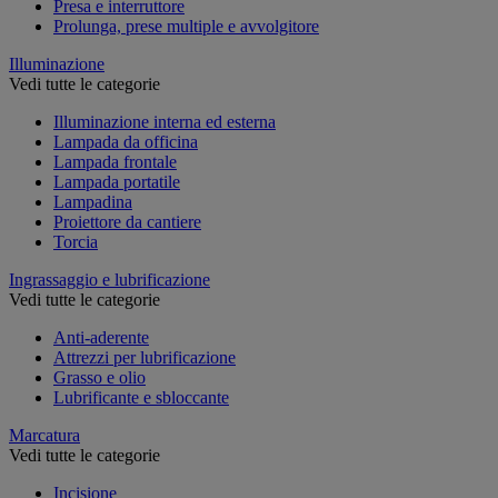
Presa e interruttore
Prolunga, prese multiple e avvolgitore
Illuminazione
Vedi tutte le categorie
Illuminazione interna ed esterna
Lampada da officina
Lampada frontale
Lampada portatile
Lampadina
Proiettore da cantiere
Torcia
Ingrassaggio e lubrificazione
Vedi tutte le categorie
Anti-aderente
Attrezzi per lubrificazione
Grasso e olio
Lubrificante e sbloccante
Marcatura
Vedi tutte le categorie
Incisione