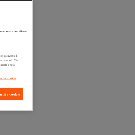
ua senza accettare
er attraverso i
l nostro sito Web
sigenze e una
ta consegna
ca dei cookie
utti i cookie