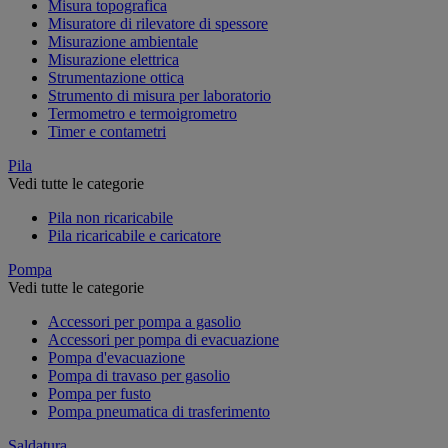
Misura topografica
Misuratore di rilevatore di spessore
Misurazione ambientale
Misurazione elettrica
Strumentazione ottica
Strumento di misura per laboratorio
Termometro e termoigrometro
Timer e contametri
Pila
Vedi tutte le categorie
Pila non ricaricabile
Pila ricaricabile e caricatore
Pompa
Vedi tutte le categorie
Accessori per pompa a gasolio
Accessori per pompa di evacuazione
Pompa d'evacuazione
Pompa di travaso per gasolio
Pompa per fusto
Pompa pneumatica di trasferimento
Saldatura