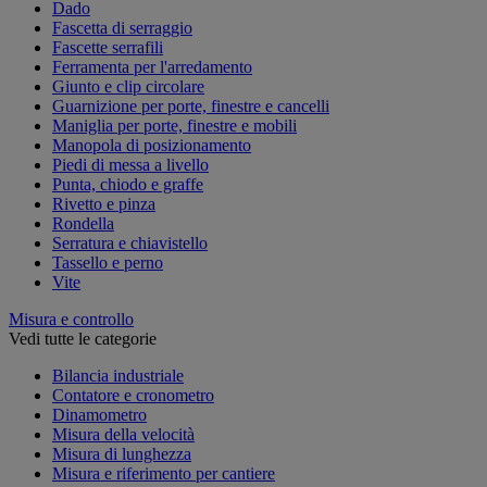
Dado
Fascetta di serraggio
Fascette serrafili
Ferramenta per l'arredamento
Giunto e clip circolare
Guarnizione per porte, finestre e cancelli
Maniglia per porte, finestre e mobili
Manopola di posizionamento
Piedi di messa a livello
Punta, chiodo e graffe
Rivetto e pinza
Rondella
Serratura e chiavistello
Tassello e perno
Vite
Misura e controllo
Vedi tutte le categorie
Bilancia industriale
Contatore e cronometro
Dinamometro
Misura della velocità
Misura di lunghezza
Misura e riferimento per cantiere