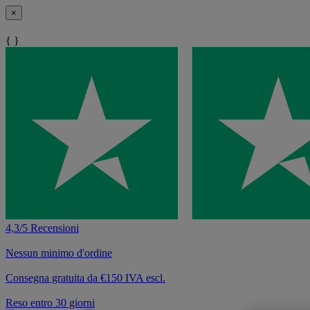
×
{ }
4,3/5 Recensioni
Nessun minimo d'ordine
Consegna gratuita da €150 IVA escl.
Reso entro 30 giorni