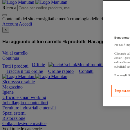
Ricerca
Contenuti del sito consigliati e menù cronologia delle ricerche
Account
Accedi
×
Benvenuto 
Hai aggiunto al tuo carrello % prodotti:
Hai aggiunto al tuo
Per noi è imp
Vai al carrello
Cliccando sul
Continua
cookie. Quest
e di analizzar
Offerte
Prodotti sostenibili
Tutti i prodotti
pubblicità ad
Traccia il tuo ordine
Ordine rapido
Contatti
E se scegli di
Sicurezza e salute
Magazzino
Impostaz
Igiene
Ufficio e smart working
Imballaggio e contenitori
Forniture industriali e utensili
Spazi esterni
Ristorazione
Colla, adesivo e mastice
Vedi tutte le categorie