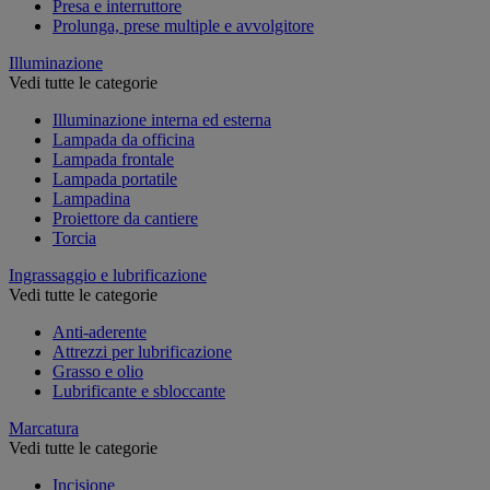
Presa e interruttore
Prolunga, prese multiple e avvolgitore
Illuminazione
Vedi tutte le categorie
Illuminazione interna ed esterna
Lampada da officina
Lampada frontale
Lampada portatile
Lampadina
Proiettore da cantiere
Torcia
Ingrassaggio e lubrificazione
Vedi tutte le categorie
Anti-aderente
Attrezzi per lubrificazione
Grasso e olio
Lubrificante e sbloccante
Marcatura
Vedi tutte le categorie
Incisione