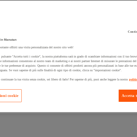
Contin
in Manutan
 carrello un prodotto:
ortante offrirti una visita personalizzata del nostro sito web!
 pulsante "Accetta tutti i cookie", la nostra piattaforma sarà in grado di scambiare informazioni con il tuo brows
e informazioni consentono al nostro team di marketing e ai nostri partner Internet di misurare le prestazioni de
e le tue preferenze di acquisto. Questo ci consente di offrirti prodotti ancora più personalizzati in base alle tue e
Prodotti in pron
Manutan Expert
eguata. Se vuoi saperne di più sulle finalità di ogni tipo di cookie, clicca su "impostazioni cookie".
 continuare la tua visita senza cookie, sei libero di farlo! Per saperne di più, puoi anche leggere la nostra
politi
ioni cookie
Accetta t