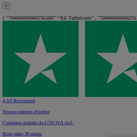
×
{ "7000000000002561687":"Rif. Fabbricante" , "70000000000025612
4,3/5 Recensioni
Nessun minimo d'ordine
Consegna gratuita da €150 IVA escl.
Reso entro 30 giorni