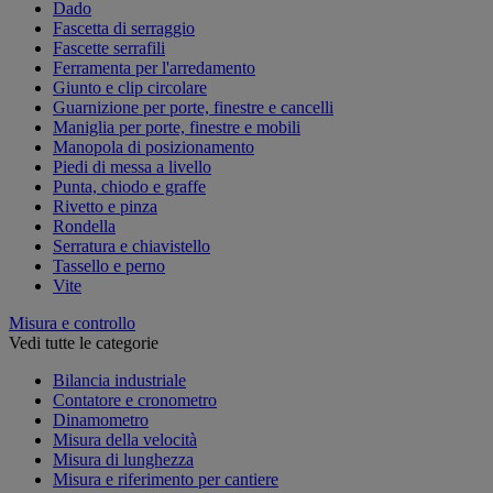
Dado
Fascetta di serraggio
Fascette serrafili
Ferramenta per l'arredamento
Giunto e clip circolare
Guarnizione per porte, finestre e cancelli
Maniglia per porte, finestre e mobili
Manopola di posizionamento
Piedi di messa a livello
Punta, chiodo e graffe
Rivetto e pinza
Rondella
Serratura e chiavistello
Tassello e perno
Vite
Misura e controllo
Vedi tutte le categorie
Bilancia industriale
Contatore e cronometro
Dinamometro
Misura della velocità
Misura di lunghezza
Misura e riferimento per cantiere