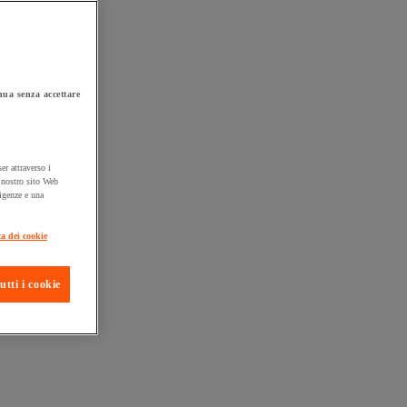
ua senza accettare
er attraverso i
l nostro sito Web
sigenze e una
ta consegna
ca dei cookie
utti i cookie