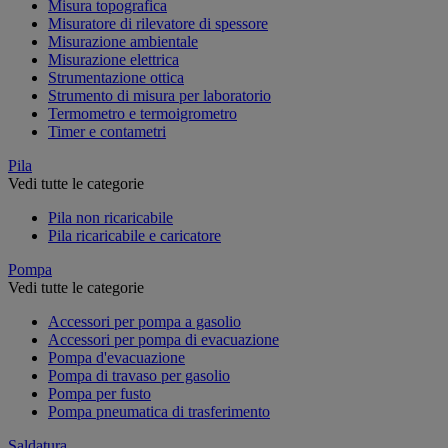
Misura topografica
Misuratore di rilevatore di spessore
Misurazione ambientale
Misurazione elettrica
Strumentazione ottica
Strumento di misura per laboratorio
Termometro e termoigrometro
Timer e contametri
Pila
Vedi tutte le categorie
Pila non ricaricabile
Pila ricaricabile e caricatore
Pompa
Vedi tutte le categorie
Accessori per pompa a gasolio
Accessori per pompa di evacuazione
Pompa d'evacuazione
Pompa di travaso per gasolio
Pompa per fusto
Pompa pneumatica di trasferimento
Saldatura