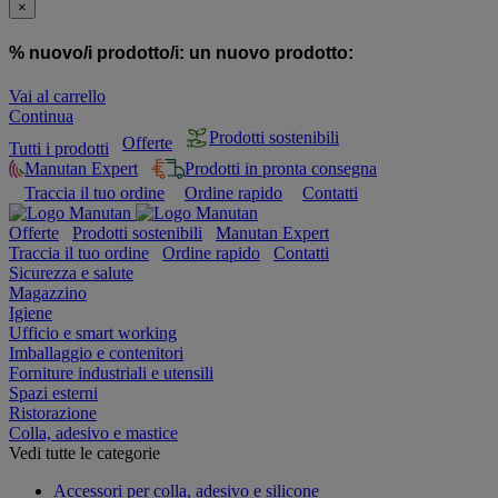
×
% nuovo/i prodotto/i:
un nuovo prodotto:
Vai al carrello
Continua
Prodotti sostenibili
Offerte
Tutti i prodotti
Manutan Expert
Prodotti in pronta consegna
Traccia il tuo ordine
Ordine rapido
Contatti
Offerte
Prodotti sostenibili
Manutan Expert
Traccia il tuo ordine
Ordine rapido
Contatti
Sicurezza e salute
Magazzino
Igiene
Ufficio e smart working
Imballaggio e contenitori
Forniture industriali e utensili
Spazi esterni
Ristorazione
Colla, adesivo e mastice
Vedi tutte le categorie
Accessori per colla, adesivo e silicone