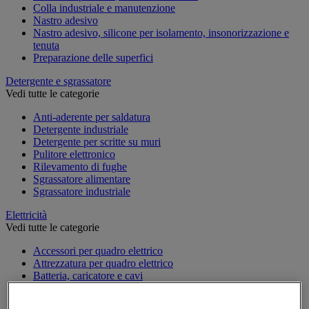
Colla industriale e manutenzione
Nastro adesivo
Nastro adesivo, silicone per isolamento, insonorizzazione e
tenuta
Preparazione delle superfici
Detergente e sgrassatore
Vedi tutte le categorie
Anti-aderente per saldatura
Detergente industriale
Detergente per scritte su muri
Pulitore elettronico
Rilevamento di fughe
Sgrassatore alimentare
Sgrassatore industriale
Elettricità
Vedi tutte le categorie
Accessori per quadro elettrico
Attrezzatura per quadro elettrico
Batteria, caricatore e cavi
Cavo elettrico
Presa e interruttore