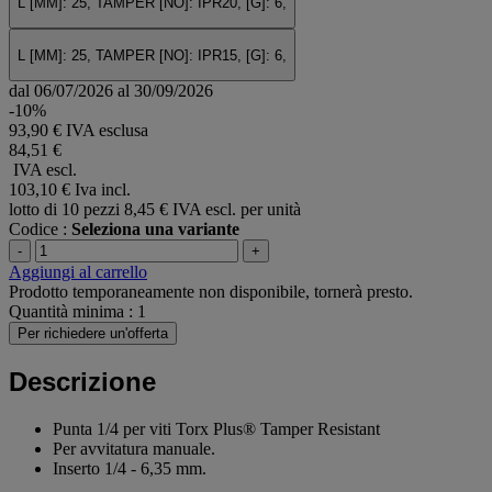
L [MM]: 25, TAMPER [NO]: IPR20, [G]: 6,
L [MM]: 25, TAMPER [NO]: IPR15, [G]: 6,
dal 06/07/2026 al 30/09/2026
-10%
93,90 € IVA esclusa
84,51 €
IVA escl.
103,10 €
Iva incl.
lotto di 10 pezzi
8,45 € IVA escl. per unità
Codice :
Seleziona una variante
-
+
Aggiungi al carrello
Prodotto temporaneamente non disponibile, tornerà presto.
Quantità minima : 1
Per richiedere un'offerta
Descrizione
Punta 1/4 per viti Torx Plus® Tamper Resistant
Per avvitatura manuale.
Inserto 1/4 - 6,35 mm.