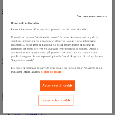
Prolunga, prese multiple e avvolgitore
Illuminazione
Vedi tutte le categorie
Continua senza accettare
Illuminazione interna ed esterna
Benvenuto in Manutan
Lampada da officina
Per noi è importante offrirti una visita personalizzata del nostro sito web!
Lampada frontale
Lampada portatile
Cliccando sul pulsante "Accetta tutti i cookie", la nostra piattaforma sarà in grado di
scambiare informazioni con il tuo browser attraverso i cookie. Queste informazioni
Lampadina
consentono al nostro team di marketing e ai nostri partner Internet di misurare le
Proiettore da cantiere
prestazioni del nostro sito Web e di analizzare le tue preferenze di acquisto. Questo ci
Torcia
consente di offrirti prodotti ancora più personalizzati in base alle tue esigenze e una
pubblicità adeguata. Se vuoi saperne di più sulle finalità di ogni tipo di cookie, clicca su
Ingrassaggio e lubrificazione
"impostazioni cookie".
Vedi tutte le categorie
E se scegli di continuare la tua visita senza cookie, sei libero di farlo! Per saperne di più,
puoi anche leggere la nostra
politica dei cookie
Anti-aderente
Attrezzi per lubrificazione
Grasso e olio
Accetta tutti i cookie
Lubrificante e sbloccante
Marcatura
Vedi tutte le categorie
Impostazioni cookie
Incisione
Marcatura industriale