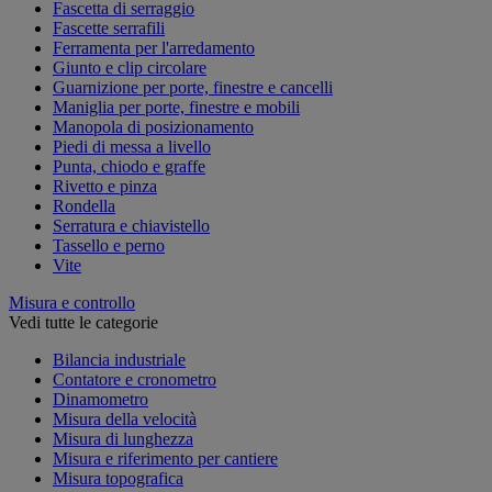
Fascetta di serraggio
Fascette serrafili
Ferramenta per l'arredamento
Giunto e clip circolare
Guarnizione per porte, finestre e cancelli
Maniglia per porte, finestre e mobili
Manopola di posizionamento
Piedi di messa a livello
Punta, chiodo e graffe
Rivetto e pinza
Rondella
Serratura e chiavistello
Tassello e perno
Vite
Misura e controllo
Vedi tutte le categorie
Bilancia industriale
Contatore e cronometro
Dinamometro
Misura della velocità
Misura di lunghezza
Misura e riferimento per cantiere
Misura topografica