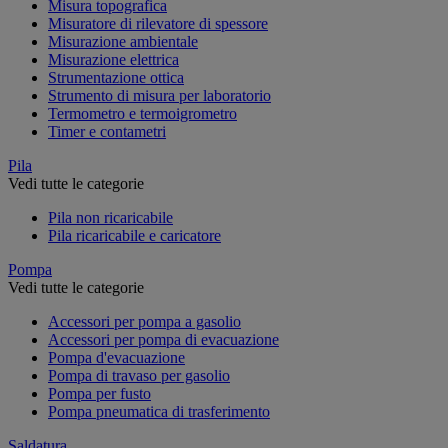
Misura topografica
Misuratore di rilevatore di spessore
Misurazione ambientale
Misurazione elettrica
Strumentazione ottica
Strumento di misura per laboratorio
Termometro e termoigrometro
Timer e contametri
Pila
Vedi tutte le categorie
Pila non ricaricabile
Pila ricaricabile e caricatore
Pompa
Vedi tutte le categorie
Accessori per pompa a gasolio
Accessori per pompa di evacuazione
Pompa d'evacuazione
Pompa di travaso per gasolio
Pompa per fusto
Pompa pneumatica di trasferimento
Saldatura