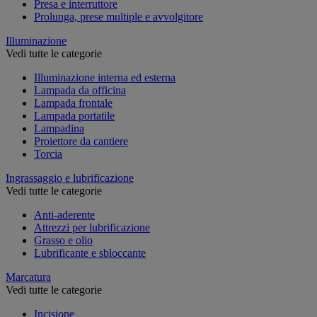
Presa e interruttore
Prolunga, prese multiple e avvolgitore
Illuminazione
Vedi tutte le categorie
Illuminazione interna ed esterna
Lampada da officina
Lampada frontale
Lampada portatile
Lampadina
Proiettore da cantiere
Torcia
Ingrassaggio e lubrificazione
Vedi tutte le categorie
Anti-aderente
Attrezzi per lubrificazione
Grasso e olio
Lubrificante e sbloccante
Marcatura
Vedi tutte le categorie
Incisione