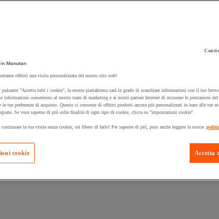
Contin
in Manutan
 carrello un prodotto:
ortante offrirti una visita personalizzata del nostro sito web!
 pulsante "Accetta tutti i cookie", la nostra piattaforma sarà in grado di scambiare informazioni con il tuo brows
e informazioni consentono al nostro team di marketing e ai nostri partner Internet di misurare le prestazioni de
e le tue preferenze di acquisto. Questo ci consente di offrirti prodotti ancora più personalizzati in base alle tue e
Prodotti in pron
Manutan Expert
eguata. Se vuoi saperne di più sulle finalità di ogni tipo di cookie, clicca su "impostazioni cookie".
 continuare la tua visita senza cookie, sei libero di farlo! Per saperne di più, puoi anche leggere la nostra
politi
ioni cookie
Accetta t