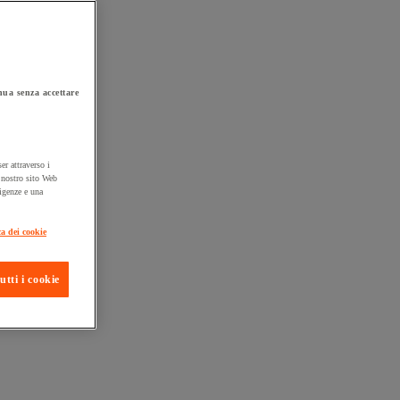
ua senza accettare
er attraverso i
l nostro sito Web
sigenze e una
ta consegna
ca dei cookie
utti i cookie