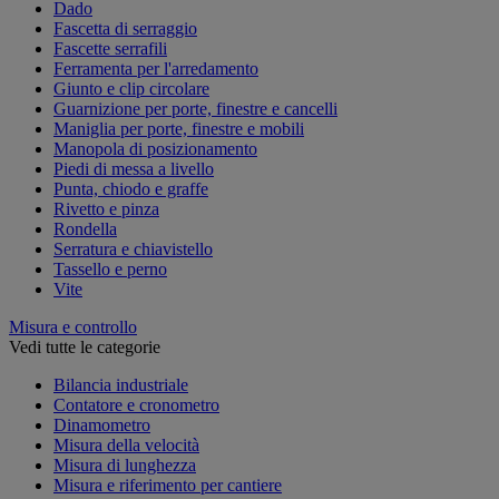
Dado
Fascetta di serraggio
Fascette serrafili
Ferramenta per l'arredamento
Giunto e clip circolare
Guarnizione per porte, finestre e cancelli
Maniglia per porte, finestre e mobili
Manopola di posizionamento
Piedi di messa a livello
Punta, chiodo e graffe
Rivetto e pinza
Rondella
Serratura e chiavistello
Tassello e perno
Vite
Misura e controllo
Vedi tutte le categorie
Bilancia industriale
Contatore e cronometro
Dinamometro
Misura della velocità
Misura di lunghezza
Misura e riferimento per cantiere