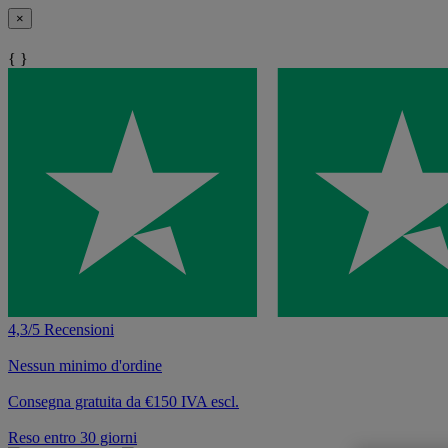
×
{ }
4,3/5 Recensioni
Nessun minimo d'ordine
Consegna gratuita da €150 IVA escl.
Reso entro 30 giorni