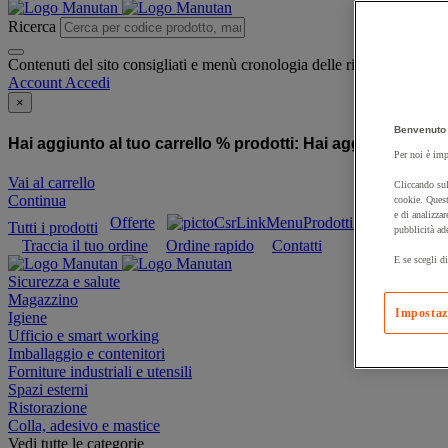
Ricerca
Contenuti del sito consigliati e menù cronologia delle ricerche
Account
Accedi
×
Benvenuto 
Hai aggiunto al tuo carrello % prodotti:
Hai aggiunto al tuo
Per noi è imp
Vai al carrello
Cliccando sul
Continua
cookie. Quest
e di analizzar
Offerte
Prodotti sostenibili
Tutti i prodotti
pubblicità ad
Traccia il tuo ordine
Ordine rapido
Contatti
E se scegli di
Sicurezza e salute
Magazzino
Impostaz
Igiene
Ufficio e smart working
Imballaggio e contenitori
Forniture industriali e utensili
Spazi esterni
Ristorazione
Colla, adesivo e mastice
Vedi tutte le categorie