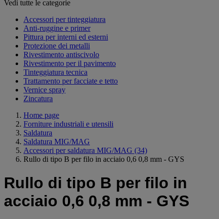
Vedi tutte le categorie
Accessori per tinteggiatura
Anti-ruggine e primer
Pittura per interni ed esterni
Protezione dei metalli
Rivestimento antiscivolo
Rivestimento per il pavimento
Tinteggiatura tecnica
Trattamento per facciate e tetto
Vernice spray
Zincatura
Home page
Forniture industriali e utensili
Saldatura
Saldatura MIG/MAG
Accessori per saldatura MIG/MAG
(34)
Rullo di tipo B per filo in acciaio 0,6 0,8 mm - GYS
Rullo di tipo B per filo in
acciaio 0,6 0,8 mm - GYS