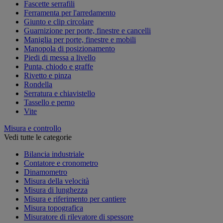
Fascette serrafili
Ferramenta per l'arredamento
Giunto e clip circolare
Guarnizione per porte, finestre e cancelli
Maniglia per porte, finestre e mobili
Manopola di posizionamento
Piedi di messa a livello
Punta, chiodo e graffe
Rivetto e pinza
Rondella
Serratura e chiavistello
Tassello e perno
Vite
Misura e controllo
Vedi tutte le categorie
Bilancia industriale
Contatore e cronometro
Dinamometro
Misura della velocità
Misura di lunghezza
Misura e riferimento per cantiere
Misura topografica
Misuratore di rilevatore di spessore