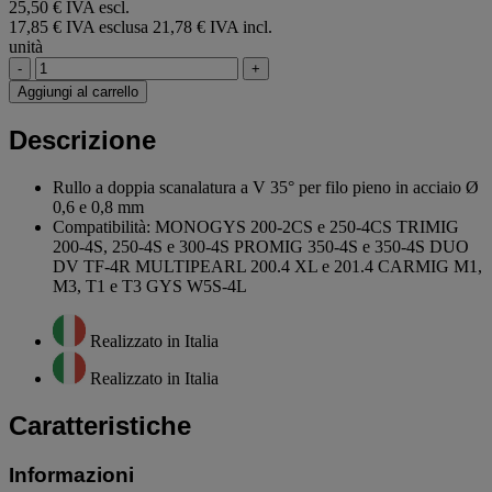
25,50 € IVA escl.
17,85 € IVA esclusa
21,78 € IVA incl.
unità
-
+
Aggiungi al carrello
Descrizione
Rullo a doppia scanalatura a V 35° per filo pieno in acciaio Ø
0,6 e 0,8 mm
Compatibilità: MONOGYS 200-2CS e 250-4CS TRIMIG
200-4S, 250-4S e 300-4S PROMIG 350-4S e 350-4S DUO
DV TF-4R MULTIPEARL 200.4 XL e 201.4 CARMIG M1,
M3, T1 e T3 GYS W5S-4L
Realizzato in Italia
Realizzato in Italia
Caratteristiche
Informazioni