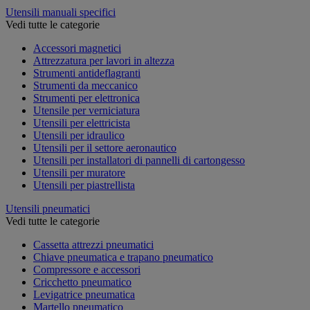
Utensili manuali specifici
Vedi tutte le categorie
Accessori magnetici
Attrezzatura per lavori in altezza
Strumenti antideflagranti
Strumenti da meccanico
Strumenti per elettronica
Utensile per verniciatura
Utensili per elettricista
Utensili per idraulico
Utensili per il settore aeronautico
Utensili per installatori di pannelli di cartongesso
Utensili per muratore
Utensili per piastrellista
Utensili pneumatici
Vedi tutte le categorie
Cassetta attrezzi pneumatici
Chiave pneumatica e trapano pneumatico
Compressore e accessori
Cricchetto pneumatico
Levigatrice pneumatica
Martello pneumatico