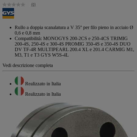
(0)
Nessuna
valutazione
Stesso
link
alla
Rullo a doppia scanalatura a V 35° per filo pieno in acciaio Ø
pagina.
0,6 e 0,8 mm
Compatibilità: MONOGYS 200-2CS e 250-4CS TRIMIG
200-4S, 250-4S e 300-4S PROMIG 350-4S e 350-4S DUO
DV TF-4R MULTIPEARL 200.4 XL e 201.4 CARMIG M1,
M3, T1 e T3 GYS W5S-4L
Vedi descrizione completa
Realizzato in Italia
Realizzato in Italia