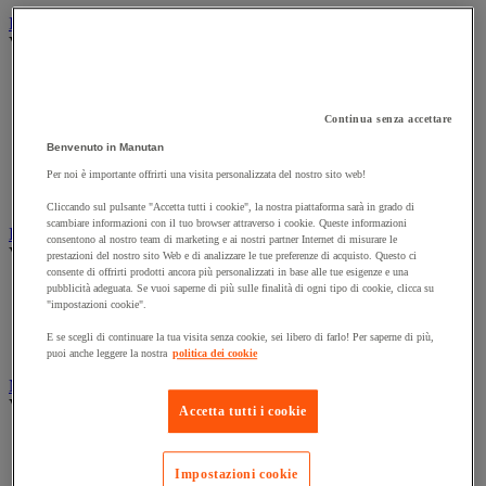
Illuminazione
Vedi tutte le categorie
Illuminazione interna ed esterna
Lampada da officina
Lampada frontale
Continua senza accettare
Lampada portatile
Benvenuto in Manutan
Lampadina
Proiettore da cantiere
Per noi è importante offrirti una visita personalizzata del nostro sito web!
Torcia
Cliccando sul pulsante "Accetta tutti i cookie", la nostra piattaforma sarà in grado di
scambiare informazioni con il tuo browser attraverso i cookie. Queste informazioni
Ingrassaggio e lubrificazione
consentono al nostro team di marketing e ai nostri partner Internet di misurare le
Vedi tutte le categorie
prestazioni del nostro sito Web e di analizzare le tue preferenze di acquisto. Questo ci
consente di offrirti prodotti ancora più personalizzati in base alle tue esigenze e una
Anti-aderente
pubblicità adeguata. Se vuoi saperne di più sulle finalità di ogni tipo di cookie, clicca su
"impostazioni cookie".
Attrezzi per lubrificazione
Grasso e olio
E se scegli di continuare la tua visita senza cookie, sei libero di farlo! Per saperne di più,
Lubrificante e sbloccante
puoi anche leggere la nostra
politica dei cookie
Marcatura
Vedi tutte le categorie
Accetta tutti i cookie
Incisione
Marcatura industriale
Impostazioni cookie
Marcatura permanente