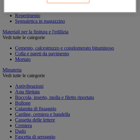
Marcatura temporanea
Nastro adesivo di marcatura
Reperimento
Segnaletica in magazzino
Materiali per la finitura e l'edilizia
Vedi tutte le categorie
Cemento, calcestruzzo e conglomerato bituminoso
Colla e pareti da pavimento
Mortaio
Minuteria
Vedi tutte le categorie
Antivibrazioni
Asta filettata
Boccola, inserto, molla e filetto riportato
Bullone
Calamita di fissaggio
Cardine, cerniera e bandella
Cassetta delle lettere
Cerniera
Dado
Fascetta di serraggio