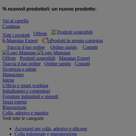
% nuovo/i prodotto/i:
un nuovo prodotto:
Vai al carrello
Continua
Prodotti sostenibili
Offerte
Tutti i prodotti
Manutan Expert
Prodotti in pronta consegna
Traccia il tuo ordine
Ordine rapido
Contatti
Offerte
Prodotti sostenibili
Manutan Expert
Traccia il tuo ordine
Ordine rapido
Contatti
Sicurezza e salute
Magazzino
Igiene
Ufficio e smart working
Imballaggio e contenitori
Forniture industriali e utensili
Spazi esterni
Ristorazione
Colla, adesivo e mastice
Vedi tutte le categorie
Accessori per colla, adesivo e silicone
Colla industriale e manutenzione