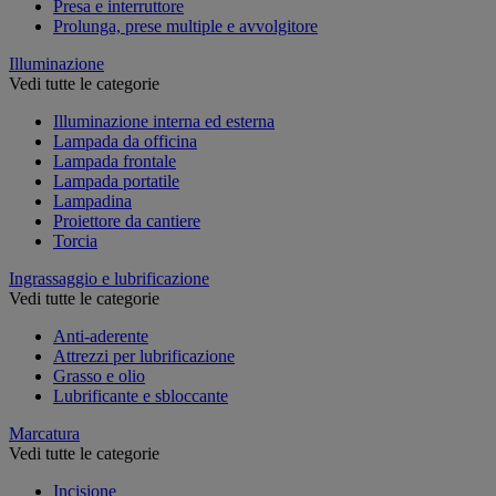
Presa e interruttore
Prolunga, prese multiple e avvolgitore
Illuminazione
Vedi tutte le categorie
Illuminazione interna ed esterna
Lampada da officina
Lampada frontale
Lampada portatile
Lampadina
Proiettore da cantiere
Torcia
Ingrassaggio e lubrificazione
Vedi tutte le categorie
Anti-aderente
Attrezzi per lubrificazione
Grasso e olio
Lubrificante e sbloccante
Marcatura
Vedi tutte le categorie
Incisione