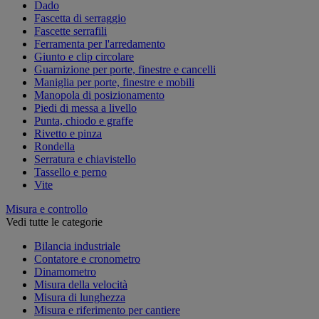
Dado
Fascetta di serraggio
Fascette serrafili
Ferramenta per l'arredamento
Giunto e clip circolare
Guarnizione per porte, finestre e cancelli
Maniglia per porte, finestre e mobili
Manopola di posizionamento
Piedi di messa a livello
Punta, chiodo e graffe
Rivetto e pinza
Rondella
Serratura e chiavistello
Tassello e perno
Vite
Misura e controllo
Vedi tutte le categorie
Bilancia industriale
Contatore e cronometro
Dinamometro
Misura della velocità
Misura di lunghezza
Misura e riferimento per cantiere