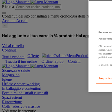
Ricerca
Contenuti del sito consigliati e menù cronologia delle ricerche
Account
Accedi
×
Benvenuto 
Hai aggiunto al tuo carrello % prodotti:
Hai aggiunto al tuo
Per noi è imp
Vai al carrello
Cliccando sul
Continua
cookie. Quest
e di analizzar
Offerte
Prodotti sostenibili
Tutti i prodotti
pubblicità ad
Traccia il tuo ordine
Ordine rapido
Contatti
E se scegli di
Sicurezza e salute
Magazzino
Impostaz
Igiene
Ufficio e smart working
Imballaggio e contenitori
Forniture industriali e utensili
Spazi esterni
Ristorazione
Colla, adesivo e mastice
Vedi tutte le categorie