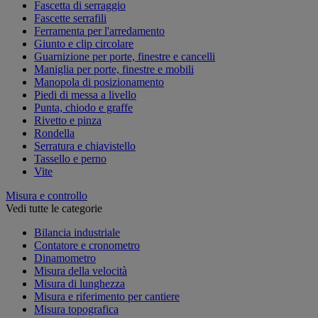
Fascetta di serraggio
Fascette serrafili
Ferramenta per l'arredamento
Giunto e clip circolare
Guarnizione per porte, finestre e cancelli
Maniglia per porte, finestre e mobili
Manopola di posizionamento
Piedi di messa a livello
Punta, chiodo e graffe
Rivetto e pinza
Rondella
Serratura e chiavistello
Tassello e perno
Vite
Misura e controllo
Vedi tutte le categorie
Bilancia industriale
Contatore e cronometro
Dinamometro
Misura della velocità
Misura di lunghezza
Misura e riferimento per cantiere
Misura topografica