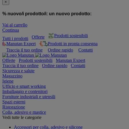
×
% nuovo/i prodotto/i:
un nuovo prodotto:
Vai al carrello
Continua
Prodotti sostenibili
Offerte
Tutti i prodotti
Manutan Expert
Prodotti in pronta consegna
Traccia il tuo ordine
Ordine rapido
Contatti
Offerte
Prodotti sostenibili
Manutan Expert
Traccia il tuo ordine
Ordine rapido
Contatti
Sicurezza e salute
Magazzino
Igiene
Ufficio e smart working
Imballaggio e contenitori
Forniture industriali e utensili
Spazi esterni
Ristorazione
Colla, adesivo e mastice
Vedi tutte le categorie
Accessori per colla, adesivo e silicone