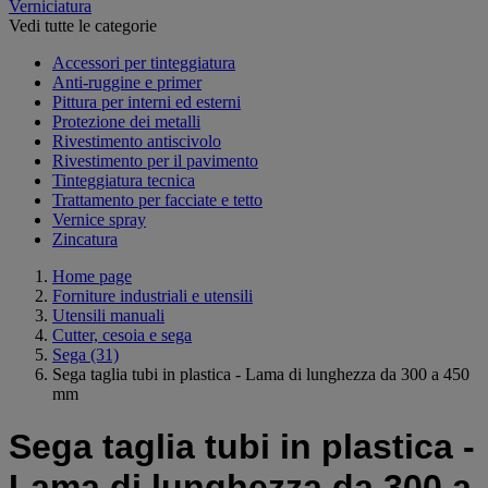
Verniciatura
Vedi tutte le categorie
Accessori per tinteggiatura
Anti-ruggine e primer
Pittura per interni ed esterni
Protezione dei metalli
Rivestimento antiscivolo
Rivestimento per il pavimento
Tinteggiatura tecnica
Trattamento per facciate e tetto
Vernice spray
Zincatura
Home page
Forniture industriali e utensili
Utensili manuali
Cutter, cesoia e sega
Sega
(31)
Sega taglia tubi in plastica - Lama di lunghezza da 300 a 450
mm
Sega taglia tubi in plastica -
Lama di lunghezza da 300 a