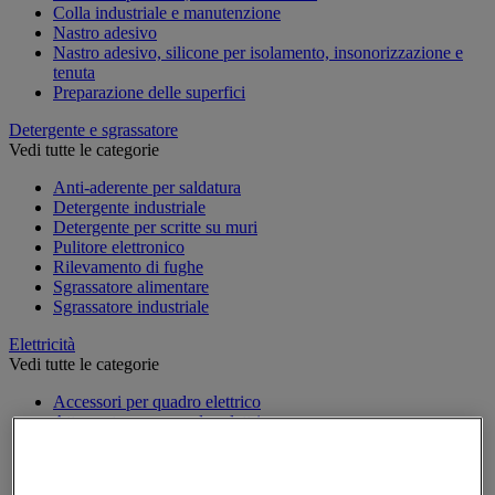
Colla industriale e manutenzione
Nastro adesivo
Nastro adesivo, silicone per isolamento, insonorizzazione e
tenuta
Preparazione delle superfici
Detergente e sgrassatore
Vedi tutte le categorie
Anti-aderente per saldatura
Detergente industriale
Detergente per scritte su muri
Pulitore elettronico
Rilevamento di fughe
Sgrassatore alimentare
Sgrassatore industriale
Elettricità
Vedi tutte le categorie
Accessori per quadro elettrico
Attrezzatura per quadro elettrico
Batteria, caricatore e cavi
Cavo elettrico
Presa e interruttore