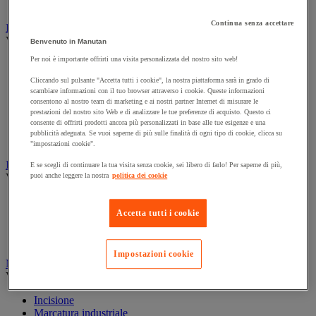
Prolunga, prese multiple e avvolgitore
Continua senza accettare
Illuminazione
Vedi tutte le categorie
Benvenuto in Manutan
Per noi è importante offrirti una visita personalizzata del nostro sito web!
Illuminazione interna ed esterna
Lampada da officina
Cliccando sul pulsante "Accetta tutti i cookie", la nostra piattaforma sarà in grado di
Lampada frontale
scambiare informazioni con il tuo browser attraverso i cookie. Queste informazioni
Lampada portatile
consentono al nostro team di marketing e ai nostri partner Internet di misurare le
prestazioni del nostro sito Web e di analizzare le tue preferenze di acquisto. Questo ci
Lampadina
consente di offrirti prodotti ancora più personalizzati in base alle tue esigenze e una
Proiettore da cantiere
pubblicità adeguata. Se vuoi saperne di più sulle finalità di ogni tipo di cookie, clicca su
Torcia
"impostazioni cookie".
Ingrassaggio e lubrificazione
E se scegli di continuare la tua visita senza cookie, sei libero di farlo! Per saperne di più,
Vedi tutte le categorie
puoi anche leggere la nostra
politica dei cookie
Anti-aderente
Attrezzi per lubrificazione
Accetta tutti i cookie
Grasso e olio
Lubrificante e sbloccante
Impostazioni cookie
Marcatura
Vedi tutte le categorie
Incisione
Marcatura industriale