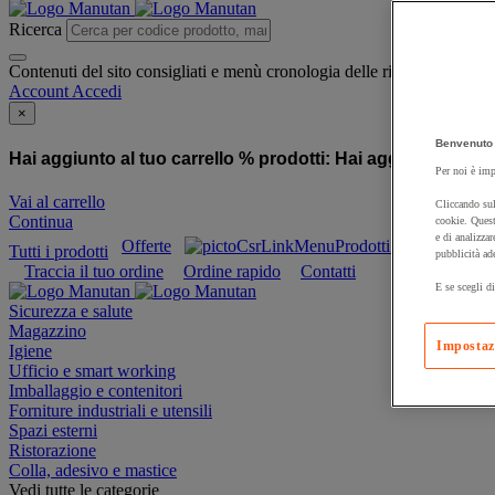
Ricerca
Contenuti del sito consigliati e menù cronologia delle ricerche
Account
Accedi
×
Benvenuto 
Hai aggiunto al tuo carrello % prodotti:
Hai aggiunto al tuo
Per noi è imp
Vai al carrello
Cliccando sul
Continua
cookie. Quest
e di analizzar
Offerte
Prodotti sostenibili
Tutti i prodotti
pubblicità ad
Traccia il tuo ordine
Ordine rapido
Contatti
E se scegli di
Sicurezza e salute
Magazzino
Impostaz
Igiene
Ufficio e smart working
Imballaggio e contenitori
Forniture industriali e utensili
Spazi esterni
Ristorazione
Colla, adesivo e mastice
Vedi tutte le categorie