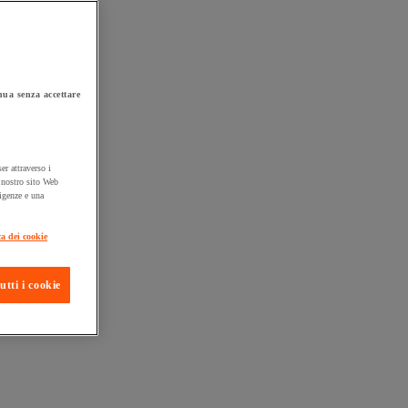
ua senza accettare
er attraverso i
l nostro sito Web
sigenze e una
ta consegna
ca dei cookie
utti i cookie