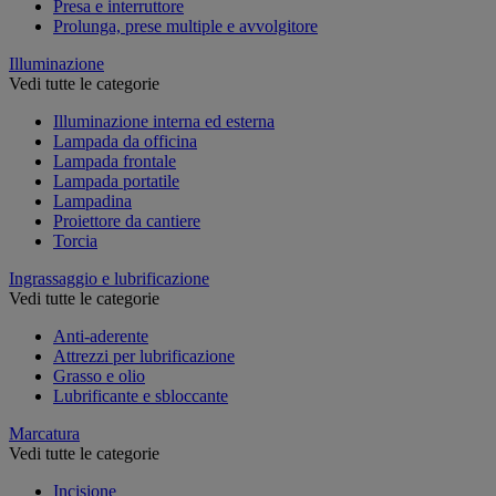
Presa e interruttore
Prolunga, prese multiple e avvolgitore
Illuminazione
Vedi tutte le categorie
Illuminazione interna ed esterna
Lampada da officina
Lampada frontale
Lampada portatile
Lampadina
Proiettore da cantiere
Torcia
Ingrassaggio e lubrificazione
Vedi tutte le categorie
Anti-aderente
Attrezzi per lubrificazione
Grasso e olio
Lubrificante e sbloccante
Marcatura
Vedi tutte le categorie
Incisione