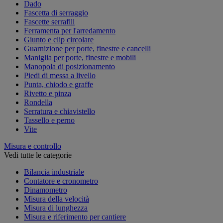
Dado
Fascetta di serraggio
Fascette serrafili
Ferramenta per l'arredamento
Giunto e clip circolare
Guarnizione per porte, finestre e cancelli
Maniglia per porte, finestre e mobili
Manopola di posizionamento
Piedi di messa a livello
Punta, chiodo e graffe
Rivetto e pinza
Rondella
Serratura e chiavistello
Tassello e perno
Vite
Misura e controllo
Vedi tutte le categorie
Bilancia industriale
Contatore e cronometro
Dinamometro
Misura della velocità
Misura di lunghezza
Misura e riferimento per cantiere