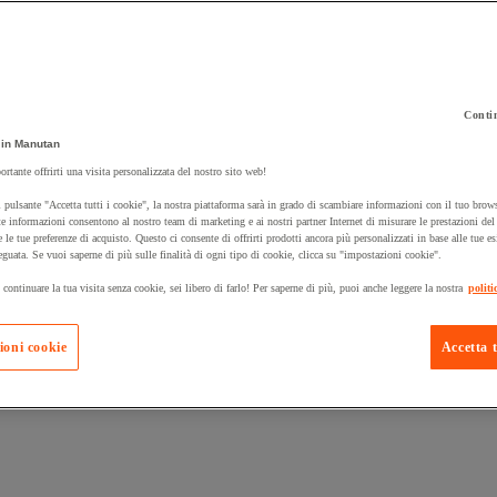
Contin
in Manutan
 carrello un prodotto:
ortante offrirti una visita personalizzata del nostro sito web!
 pulsante "Accetta tutti i cookie", la nostra piattaforma sarà in grado di scambiare informazioni con il tuo brows
e informazioni consentono al nostro team di marketing e ai nostri partner Internet di misurare le prestazioni de
e le tue preferenze di acquisto. Questo ci consente di offrirti prodotti ancora più personalizzati in base alle tue e
Prodotti in pron
Manutan Expert
eguata. Se vuoi saperne di più sulle finalità di ogni tipo di cookie, clicca su "impostazioni cookie".
 continuare la tua visita senza cookie, sei libero di farlo! Per saperne di più, puoi anche leggere la nostra
politi
ioni cookie
Accetta t