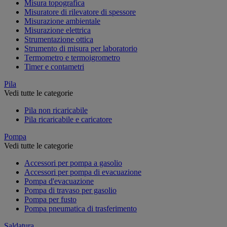
Misura topografica
Misuratore di rilevatore di spessore
Misurazione ambientale
Misurazione elettrica
Strumentazione ottica
Strumento di misura per laboratorio
Termometro e termoigrometro
Timer e contametri
Pila
Vedi tutte le categorie
Pila non ricaricabile
Pila ricaricabile e caricatore
Pompa
Vedi tutte le categorie
Accessori per pompa a gasolio
Accessori per pompa di evacuazione
Pompa d'evacuazione
Pompa di travaso per gasolio
Pompa per fusto
Pompa pneumatica di trasferimento
Saldatura