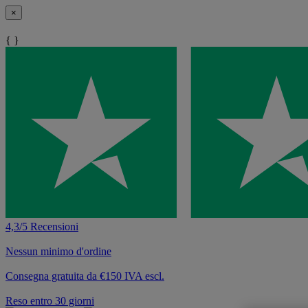
×
{ }
4,3/5 Recensioni
Nessun minimo d'ordine
Consegna gratuita da €150 IVA escl.
Reso entro 30 giorni