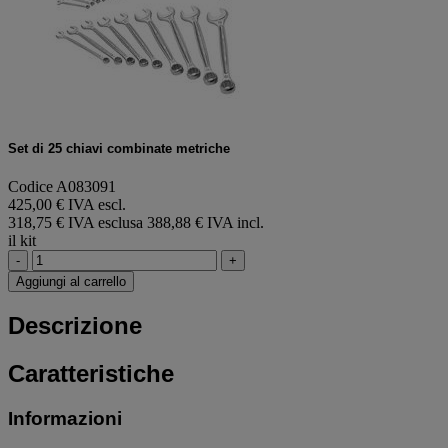
Set di 25 chiavi combinate metriche
Codice A083091
425,00 € IVA escl.
318,75 € IVA esclusa
388,88 € IVA incl.
il kit
-
+
Aggiungi al carrello
Descrizione
Caratteristiche
Informazioni