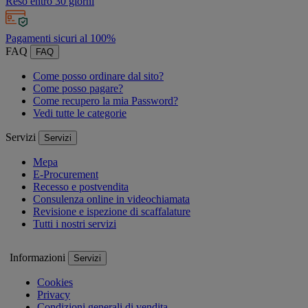
Reso entro 30 giorni
Pagamenti sicuri al 100%
FAQ
FAQ
Come posso ordinare dal sito?
Come posso pagare?
Come recupero la mia Password?
Vedi tutte le categorie
Servizi
Servizi
Mepa
E-Procurement
Recesso e postvendita
Consulenza online in videochiamata
Revisione e ispezione di scaffalature
Tutti i nostri servizi
Informazioni
Servizi
Cookies
Privacy
Condizioni generali di vendita