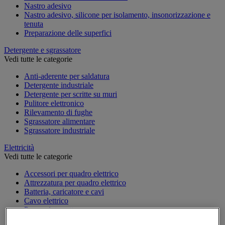
Nastro adesivo
Nastro adesivo, silicone per isolamento, insonorizzazione e
tenuta
Preparazione delle superfici
Detergente e sgrassatore
Vedi tutte le categorie
Anti-aderente per saldatura
Detergente industriale
Detergente per scritte su muri
Pulitore elettronico
Rilevamento di fughe
Sgrassatore alimentare
Sgrassatore industriale
Elettricità
Vedi tutte le categorie
Accessori per quadro elettrico
Attrezzatura per quadro elettrico
Batteria, caricatore e cavi
Cavo elettrico
Presa e interruttore
Prolunga, prese multiple e avvolgitore