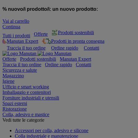
% nuovo/i prodotto/i:
un nuovo prodotto:
Vai al carrello
Continua
Prodotti sostenibili
Offerte
Tutti i prodotti
Manutan Expert
Prodotti in pronta consegna
Traccia il tuo ordine
Ordine rapido
Contatti
Offerte
Prodotti sostenibili
Manutan Expert
Traccia il tuo ordine
Ordine rapido
Contatti
Sicurezza e salute
Magazzino
Igiene
Ufficio e smart working
Imballaggio e contenitori
Forniture industriali e utensili
Spazi esterni
Ristorazione
Colla, adesivo e mastice
Vedi tutte le categorie
Accessori per colla, adesivo e silicone
Colla industriale e manutenzione