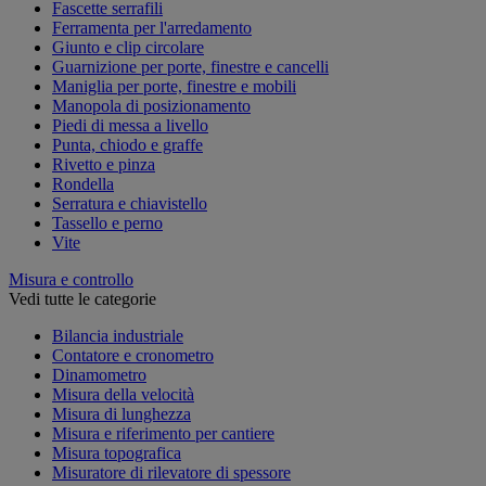
Fascette serrafili
Ferramenta per l'arredamento
Giunto e clip circolare
Guarnizione per porte, finestre e cancelli
Maniglia per porte, finestre e mobili
Manopola di posizionamento
Piedi di messa a livello
Punta, chiodo e graffe
Rivetto e pinza
Rondella
Serratura e chiavistello
Tassello e perno
Vite
Misura e controllo
Vedi tutte le categorie
Bilancia industriale
Contatore e cronometro
Dinamometro
Misura della velocità
Misura di lunghezza
Misura e riferimento per cantiere
Misura topografica
Misuratore di rilevatore di spessore