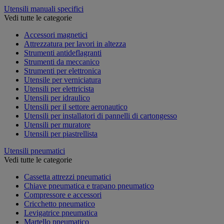
Utensili manuali specifici
Vedi tutte le categorie
Accessori magnetici
Attrezzatura per lavori in altezza
Strumenti antideflagranti
Strumenti da meccanico
Strumenti per elettronica
Utensile per verniciatura
Utensili per elettricista
Utensili per idraulico
Utensili per il settore aeronautico
Utensili per installatori di pannelli di cartongesso
Utensili per muratore
Utensili per piastrellista
Utensili pneumatici
Vedi tutte le categorie
Cassetta attrezzi pneumatici
Chiave pneumatica e trapano pneumatico
Compressore e accessori
Cricchetto pneumatico
Levigatrice pneumatica
Martello pneumatico