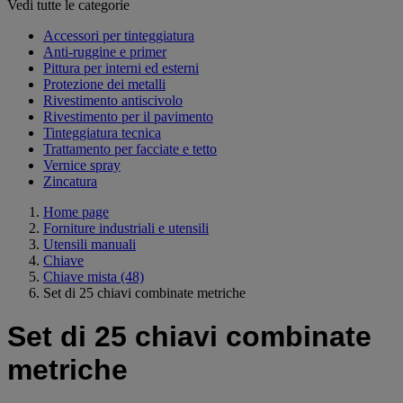
Vedi tutte le categorie
Accessori per tinteggiatura
Anti-ruggine e primer
Pittura per interni ed esterni
Protezione dei metalli
Rivestimento antiscivolo
Rivestimento per il pavimento
Tinteggiatura tecnica
Trattamento per facciate e tetto
Vernice spray
Zincatura
Home page
Forniture industriali e utensili
Utensili manuali
Chiave
Chiave mista
(48)
Set di 25 chiavi combinate metriche
Set di 25 chiavi combinate
metriche