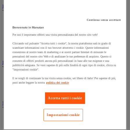
Illuminazione
Vedi tutte le categorie
Continua senza accettare
Illuminazione interna ed esterna
Lampada da officina
Benvenuto in Manutan
Lampada frontale
Per noi è importante offrirti una visita personalizzata del nostro sito web!
Lampada portatile
Lampadina
Cliccando sul pulsante "Accetta tutti i cookie", la nostra piattaforma sarà in grado di
Proiettore da cantiere
scambiare informazioni con il tuo browser attraverso i cookie. Queste informazioni
Torcia
consentono al nostro team di marketing e ai nostri partner Internet di misurare le
prestazioni del nostro sito Web e di analizzare le tue preferenze di acquisto. Questo ci
consente di offrirti prodotti ancora più personalizzati in base alle tue esigenze e una
Ingrassaggio e lubrificazione
pubblicità adeguata. Se vuoi saperne di più sulle finalità di ogni tipo di cookie, clicca su
Vedi tutte le categorie
"impostazioni cookie".
Anti-aderente
E se scegli di continuare la tua visita senza cookie, sei libero di farlo! Per saperne di più,
Attrezzi per lubrificazione
puoi anche leggere la nostra
politica dei cookie
Grasso e olio
Lubrificante e sbloccante
Accetta tutti i cookie
Marcatura
Vedi tutte le categorie
Impostazioni cookie
Incisione
Marcatura industriale
Marcatura permanente