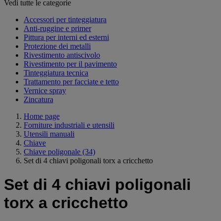
Vedi tutte le categorie
Accessori per tinteggiatura
Anti-ruggine e primer
Pittura per interni ed esterni
Protezione dei metalli
Rivestimento antiscivolo
Rivestimento per il pavimento
Tinteggiatura tecnica
Trattamento per facciate e tetto
Vernice spray
Zincatura
Home page
Forniture industriali e utensili
Utensili manuali
Chiave
Chiave poligonale
(34)
Set di 4 chiavi poligonali torx a cricchetto
Set di 4 chiavi poligonali
torx a cricchetto