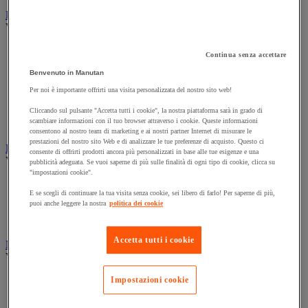
Illuminazione
Vedi tutte le categorie
Illuminazione interna ed esterna
Continua senza accettare
Lampada da officina
Benvenuto in Manutan
Lampada frontale
Lampada portatile
Per noi è importante offrirti una visita personalizzata del nostro sito web!
Lampadina
Proiettore da cantiere
Cliccando sul pulsante "Accetta tutti i cookie", la nostra piattaforma sarà in grado di
scambiare informazioni con il tuo browser attraverso i cookie. Queste informazioni
Torcia
consentono al nostro team di marketing e ai nostri partner Internet di misurare le
prestazioni del nostro sito Web e di analizzare le tue preferenze di acquisto. Questo ci
Ingrassaggio e lubrificazione
consente di offrirti prodotti ancora più personalizzati in base alle tue esigenze e una
Vedi tutte le categorie
pubblicità adeguata. Se vuoi saperne di più sulle finalità di ogni tipo di cookie, clicca su
"impostazioni cookie".
Anti-aderente
E se scegli di continuare la tua visita senza cookie, sei libero di farlo! Per saperne di più,
Attrezzi per lubrificazione
puoi anche leggere la nostra
politica dei cookie
Grasso e olio
Lubrificante e sbloccante
Accetta tutti i cookie
Marcatura
Vedi tutte le categorie
Incisione
Impostazioni cookie
Marcatura industriale
Marcatura permanente