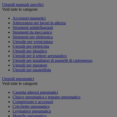
Utensili manuali specifici
Vedi tutte le categorie
Accessori magnetici
Attrezzatura per lavori in altezza
Strumenti antideflagranti
Strumenti da meccanico
Strumenti per elettronica
Utensile per verniciatura
Utensili per elettricista
Utensili per idraulico
Utensili per il settore aeronautico
Utensili per installatori di pannelli di cartongesso
Utensili per muratore
Utensili per piastrellista
Utensili pneumatici
Vedi tutte le categorie
Cassetta attrezzi pneumatici
Chiave pneumatica e trapano pneumatico
Compressore e accessori
Cricchetto pneumatico
Levigatrice pneumatica
Martello pneumatico