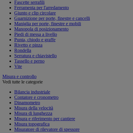
Fascette serrafili
Ferramenta per l'arredamento
Giunto e clip circolare
Guarnizione per porte, finestre e cancelli
Maniglia per porte, finestre e mobili
Manopola di posizionamento
Piedi di messa a livello
Punta, chiodo e graffe
Rivetto e pinza
Rondella
Serratura e chiavistello
Tassello e perno
Vite
Misura e controllo
Vedi tutte le categorie
Bilancia industriale
Contatore e cronometro
Dinamometro
Misura della velocità
Misura di lunghezza
Misura e riferimento per cantiere
Misura topografica
Misuratore di rilevatore di spessore