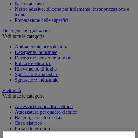
Nastro adesivo
Nastro adesivo, silicone per isolamento, insonorizzazione e
tenuta
Preparazione delle superfici
Detergente e sgrassatore
Vedi tutte le categorie
Anti-aderente per saldatura
Detergente industriale
Detergente per scritte su muri
Pulitore elettronico
Rilevamento di fughe
Sgrassatore alimentare
Sgrassatore industriale
Elettricità
Vedi tutte le categorie
Accessori per quadro elettrico
Attrezzatura per quadro elettrico
Batteria, caricatore e cavi
Cavo elettrico
Presa e interruttore
Prolunga, prese multiple e avvolgitore