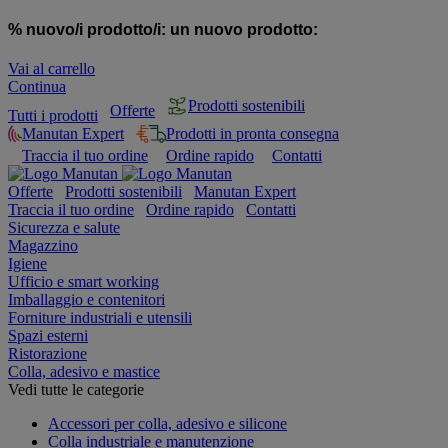
% nuovo/i prodotto/i:
un nuovo prodotto:
Vai al carrello
Continua
Prodotti sostenibili
Offerte
Tutti i prodotti
Manutan Expert
Prodotti in pronta consegna
Traccia il tuo ordine
Ordine rapido
Contatti
Offerte
Prodotti sostenibili
Manutan Expert
Traccia il tuo ordine
Ordine rapido
Contatti
Sicurezza e salute
Magazzino
Igiene
Ufficio e smart working
Imballaggio e contenitori
Forniture industriali e utensili
Spazi esterni
Ristorazione
Colla, adesivo e mastice
Vedi tutte le categorie
Accessori per colla, adesivo e silicone
Colla industriale e manutenzione