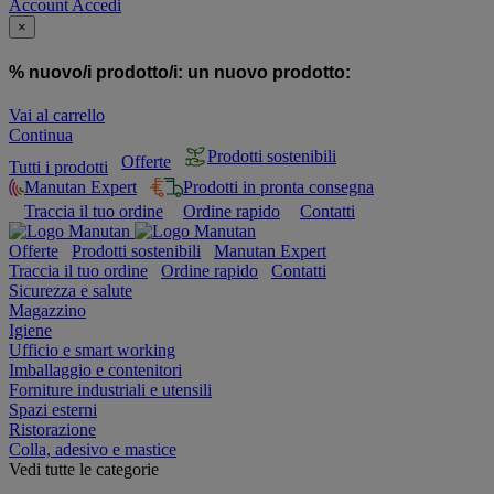
Account
Accedi
×
% nuovo/i prodotto/i:
un nuovo prodotto:
Vai al carrello
Continua
Prodotti sostenibili
Offerte
Tutti i prodotti
Manutan Expert
Prodotti in pronta consegna
Traccia il tuo ordine
Ordine rapido
Contatti
Offerte
Prodotti sostenibili
Manutan Expert
Traccia il tuo ordine
Ordine rapido
Contatti
Sicurezza e salute
Magazzino
Igiene
Ufficio e smart working
Imballaggio e contenitori
Forniture industriali e utensili
Spazi esterni
Ristorazione
Colla, adesivo e mastice
Vedi tutte le categorie