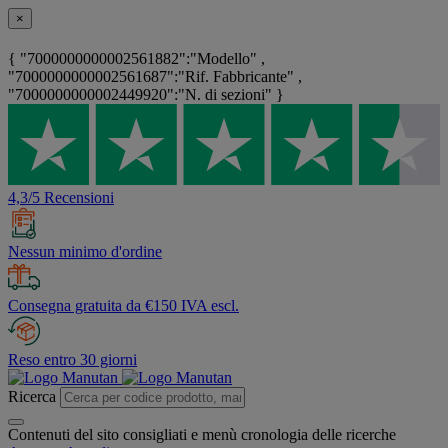
×
{ "7000000000002561882":"Modello" ,
"7000000000002561687":"Rif. Fabbricante" ,
"7000000000002449920":"N. di sezioni" }
4,3/5 Recensioni
Nessun minimo d'ordine
Consegna gratuita da €150 IVA escl.
Reso entro 30 giorni
Ricerca
Contenuti del sito consigliati e menù cronologia delle ricerche