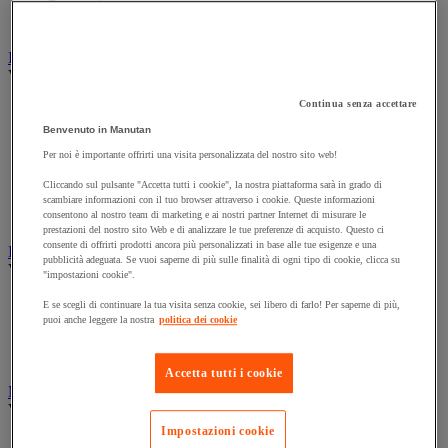
Presa e interruttore
Prolunga, prese multiple e avvolgitore
Illuminazione
Vedi tutte le categorie
Continua senza accettare
Illuminazione interna ed esterna
Lampada da officina
Benvenuto in Manutan
Lampada frontale
Per noi è importante offrirti una visita personalizzata del nostro sito web!
Lampada portatile
Lampadina
Cliccando sul pulsante "Accetta tutti i cookie", la nostra piattaforma sarà in grado di
Proiettore da cantiere
scambiare informazioni con il tuo browser attraverso i cookie. Queste informazioni
Torcia
consentono al nostro team di marketing e ai nostri partner Internet di misurare le
prestazioni del nostro sito Web e di analizzare le tue preferenze di acquisto. Questo ci
consente di offrirti prodotti ancora più personalizzati in base alle tue esigenze e una
Ingrassaggio e lubrificazione
pubblicità adeguata. Se vuoi saperne di più sulle finalità di ogni tipo di cookie, clicca su
Vedi tutte le categorie
"impostazioni cookie".
Anti-aderente
E se scegli di continuare la tua visita senza cookie, sei libero di farlo! Per saperne di più,
Attrezzi per lubrificazione
puoi anche leggere la nostra
politica dei cookie
Grasso e olio
Lubrificante e sbloccante
Accetta tutti i cookie
Marcatura
Vedi tutte le categorie
Impostazioni cookie
Incisione