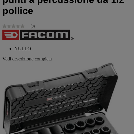
pollice
(0)
Nessuna
valutazione
Stesso
link
alla
NULLO
pagina.
Vedi descrizione completa