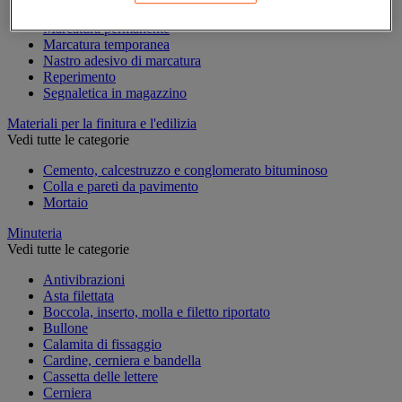
Marcatura industriale
Marcatura permanente
Marcatura temporanea
Nastro adesivo di marcatura
Reperimento
Segnaletica in magazzino
Materiali per la finitura e l'edilizia
Vedi tutte le categorie
Cemento, calcestruzzo e conglomerato bituminoso
Colla e pareti da pavimento
Mortaio
Minuteria
Vedi tutte le categorie
Antivibrazioni
Asta filettata
Boccola, inserto, molla e filetto riportato
Bullone
Calamita di fissaggio
Cardine, cerniera e bandella
Cassetta delle lettere
Cerniera