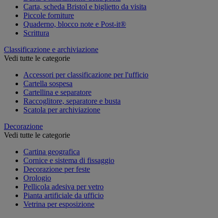
Carta, scheda Bristol e biglietto da visita
Piccole forniture
Quaderno, blocco note e Post-it®
Scrittura
Classificazione e archiviazione
Vedi tutte le categorie
Accessori per classificazione per l'ufficio
Cartella sospesa
Cartellina e separatore
Raccoglitore, separatore e busta
Scatola per archiviazione
Decorazione
Vedi tutte le categorie
Cartina geografica
Cornice e sistema di fissaggio
Decorazione per feste
Orologio
Pellicola adesiva per vetro
Pianta artificiale da ufficio
Vetrina per esposizione