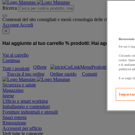
Ricerca
Contenuti del sito consigliati e menù cronologia delle ricerche
Account
Accedi
×
Benvenuto 
Hai aggiunto al tuo carrello % prodotti:
Hai aggiunto al tuo
Per noi è imp
Vai al carrello
Cliccando sul
Continua
cookie. Quest
e di analizzar
Offerte
Prodotti sostenibili
Tutti i prodotti
pubblicità ad
Traccia il tuo ordine
Ordine rapido
Contatti
E se scegli di
Sicurezza e salute
Magazzino
Impostaz
Igiene
Ufficio e smart working
Imballaggio e contenitori
Forniture industriali e utensili
Spazi esterni
Ristorazione
Accessori per ufficio
Vedi tutte le categorie