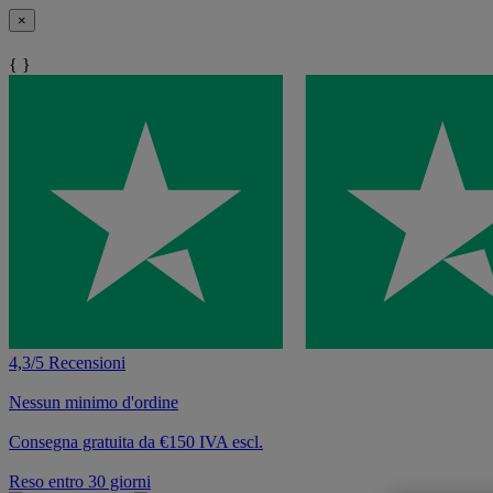
×
{ }
4,3/5 Recensioni
Nessun minimo d'ordine
Consegna gratuita da €150 IVA escl.
Reso entro 30 giorni