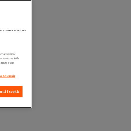
ua senza accettare
er attraverso i
l nostro sito Web
sigenze e una
ta consegna
ca dei cookie
utti i cookie