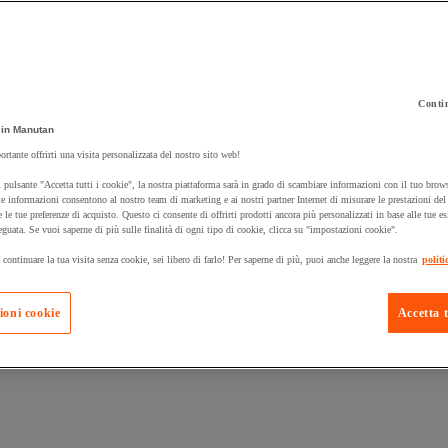
Contin
in Manutan
 carrello un prodotto:
ortante offrirti una visita personalizzata del nostro sito web!
 pulsante "Accetta tutti i cookie", la nostra piattaforma sarà in grado di scambiare informazioni con il tuo brows
e informazioni consentono al nostro team di marketing e ai nostri partner Internet di misurare le prestazioni de
e le tue preferenze di acquisto. Questo ci consente di offrirti prodotti ancora più personalizzati in base alle tue e
Prodotti in pron
Manutan Expert
eguata. Se vuoi saperne di più sulle finalità di ogni tipo di cookie, clicca su "impostazioni cookie".
 continuare la tua visita senza cookie, sei libero di farlo! Per saperne di più, puoi anche leggere la nostra
politi
ioni cookie
Accetta t