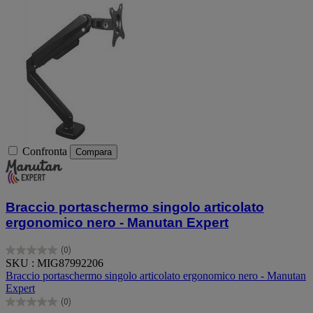
Confronta
Compara
Braccio portaschermo singolo articolato
ergonomico nero - Manutan Expert
(0)
0.0
SKU : MIG87992206
su
Braccio portaschermo singolo articolato ergonomico nero - Manutan
5
Expert
stelle.
(0)
0.0