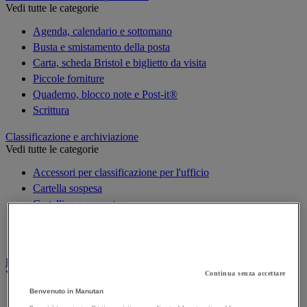
Vedi tutte le categorie
Agenda, calendario e sottomano
Busta e smistamento della posta
Carta, scheda Bristol e biglietto da visita
Piccole forniture
Quaderno, blocco note e Post-it®
Scrittura
Classificazione e archiviazione
Vedi tutte le categorie
Accessori per classificazione per l'ufficio
Cartella sospesa
Cartellina e separatore
Raccoglitore, separatore e busta
Scatola per archiviazione
Decorazione
Vedi tutte le categorie
Continua senza accettare
Benvenuto in Manutan
Cartina geografica