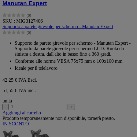
Manutan Expert
(0)
0.0
SKU : MIG3127406
su
Supporto a parete girevole per schermo - Manutan Expert
5
(0)
stelle.
0.0
su
Supporto da parete girevole per schermo - Manutan Expert -
5
Supporto da parete girevole per schermo LCD. Ruota da
stelle.
sinistra a destra, dall'alto in basso fino a 360 gradi.
Conforme alle norme VESA 75x75 mm o 100x100 mm
Ideale per il telelavoro
42,25 €
IVA Escl.
51,55 € IVA incl.
unità
-
+
Aggiungi al carrello
Prodotto temporaneamente non disponibile, tornerà presto.
IN SCONTO!