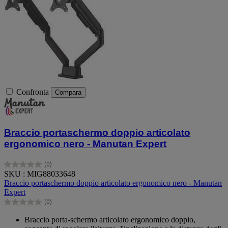
Confronta
Compara
Braccio portaschermo doppio articolato
ergonomico nero - Manutan Expert
(0)
0.0
SKU : MIG88033648
su
Braccio portaschermo doppio articolato ergonomico nero - Manutan
5
Expert
stelle.
(0)
0.0
su
Braccio porta-schermo articolato ergonomico doppio,
5