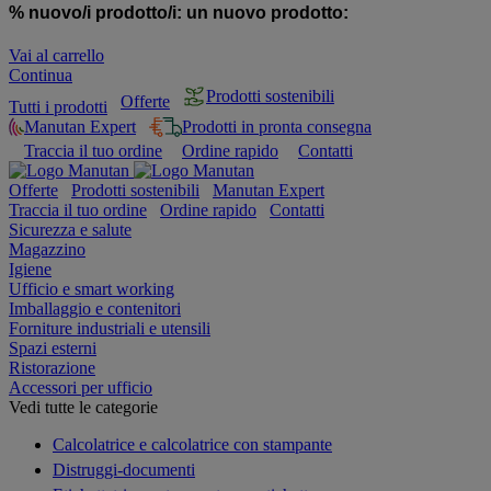
% nuovo/i prodotto/i:
un nuovo prodotto:
Vai al carrello
Continua
Prodotti sostenibili
Offerte
Tutti i prodotti
Manutan Expert
Prodotti in pronta consegna
Traccia il tuo ordine
Ordine rapido
Contatti
Offerte
Prodotti sostenibili
Manutan Expert
Traccia il tuo ordine
Ordine rapido
Contatti
Sicurezza e salute
Magazzino
Igiene
Ufficio e smart working
Imballaggio e contenitori
Forniture industriali e utensili
Spazi esterni
Ristorazione
Accessori per ufficio
Vedi tutte le categorie
Calcolatrice e calcolatrice con stampante
Distruggi-documenti