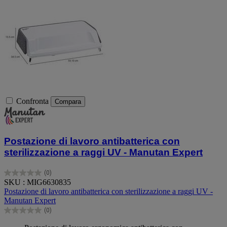
Confronta
Compara
Postazione di lavoro antibatterica con
sterilizzazione a raggi UV - Manutan Expert
(0)
0.0
SKU : MIG6630835
su
Postazione di lavoro antibatterica con sterilizzazione a raggi UV -
5
Manutan Expert
stelle.
(0)
0.0
su