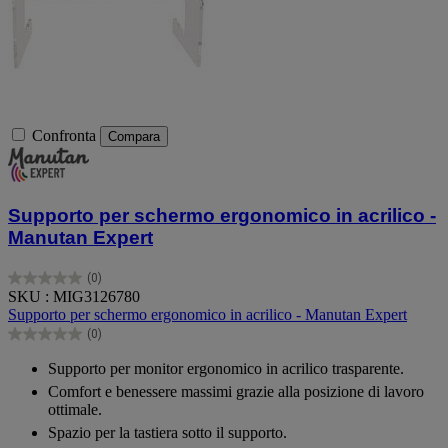
Confronta
Compara
Supporto per schermo ergonomico in acrilico -
Manutan Expert
(0)
0.0
SKU : MIG3126780
su
Supporto per schermo ergonomico in acrilico - Manutan Expert
5
(0)
stelle.
0.0
su
Supporto per monitor ergonomico in acrilico trasparente.
5
Comfort e benessere massimi grazie alla posizione di lavoro
stelle.
ottimale.
Spazio per la tastiera sotto il supporto.