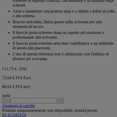
consente di regolare l'altezza, l'inclinazione e la distanza degli
stelle.
schermi.
Aiuta a mantenere una postura sana e a ridurre i dolori al collo
e alla schiena.
Braccio articolato, libera spazio sulla scrivania per altri
strumenti di lavoro.
Il braccio porta-schermo dona un aspetto più moderno e
professionale alla scrivania.
Il braccio porta-schermo articolato contribuisce a un ambiente
di lavoro più piacevole.
L'uso di questa referenza non è ottimizzato con l'utilizzo di
divisori per scrivania.
111,75 €
-35%
72,64 €
IVA Escl.
88,62 € IVA incl.
unità
-
+
Aggiungi al carrello
Prodotto temporaneamente non disponibile, tornerà presto.
IN SCONTO!