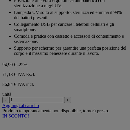
Postazione di lavoro ergonomica antibatterica con
5
sterilizzazione a raggi UV.
stelle.
Lampada UV sotto al supporto: sterilizza ed elimina il 99%
dei batteri presenti.
Collegamento USB per caricare i telefoni cellulari e gli
smartphone.
Comoda e pratica con cassetto e accessori di contenimento e
sistemazione.
Supporto per schermo per garantire una perfetta posizione del
corpo e il massimo benessere durante il lavoro.
94,90 €
-25%
71,18 €
IVA Escl.
86,84 € IVA incl.
unità
-
+
Aggiungi al carrello
Prodotto temporaneamente non disponibile, tornerà presto.
IN SCONTO!