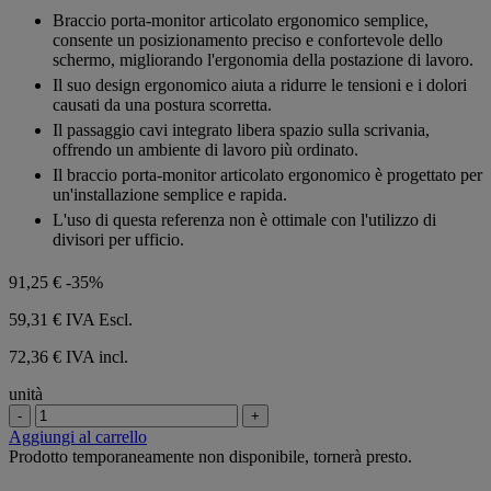
su
Braccio porta-monitor articolato ergonomico semplice,
5
consente un posizionamento preciso e confortevole dello
stelle.
schermo, migliorando l'ergonomia della postazione di lavoro.
Il suo design ergonomico aiuta a ridurre le tensioni e i dolori
causati da una postura scorretta.
Il passaggio cavi integrato libera spazio sulla scrivania,
offrendo un ambiente di lavoro più ordinato.
Il braccio porta-monitor articolato ergonomico è progettato per
un'installazione semplice e rapida.
L'uso di questa referenza non è ottimale con l'utilizzo di
divisori per ufficio.
91,25 €
-35%
59,31 €
IVA Escl.
72,36 € IVA incl.
unità
-
+
Aggiungi al carrello
Prodotto temporaneamente non disponibile, tornerà presto.