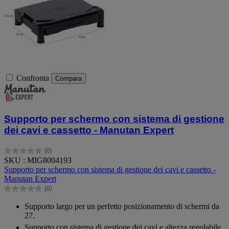
Confronta
Compara
Supporto per schermo con sistema di gestione
dei cavi e cassetto - Manutan Expert
(0)
0.0
SKU : MIG8004193
su
Supporto per schermo con sistema di gestione dei cavi e cassetto -
5
Manutan Expert
stelle.
(0)
0.0
su
Supporto largo per un perfetto posizionamento di schermi da
5
27.
stelle.
Supporto con sistema di gestione dei cavi e altezza regolabile.