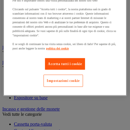
Per noi è importante offrirti una visita personalizzata del nostro sito web!
Cornice e sistema di fissaggio
Decorazione per feste
Cliccando sul pulsante "Accetta tutti i cookie", la nostra piattaforma sarà in grado di
scambiare informazioni con il tuo browser attraverso i cookie. Queste informazioni
Orologio
consentono al nostro team di marketing e ai nostri partner Internet di misurare le
Pellicola adesiva per vetro
prestazioni del nostro sito Web e di analizzare le tue preferenze di acquisto. Questo ci
consente di offrirti prodotti ancora più personalizzati in base alle tue esigenze e una
Pianta artificiale da ufficio
pubblicità adeguata. Se vuoi saperne di più sulle finalità di ogni tipo di cookie, clicca su
Vetrina per esposizione
"impostazioni cookie".
E se scegli di continuare la tua visita senza cookie, sei libero di farlo! Per saperne di più,
Elezione
puoi anche leggere la nostra
politica dei cookie
Vedi tutte le categorie
Espositore
Accetta tutti i cookie
Vedi tutte le categorie
Espositore a parete
Impostazioni cookie
Espositore da tavolo
Espositore mobile
Espositore su base
Incasso e gestione delle monete
Vedi tutte le categorie
Cassetta porta-valuta