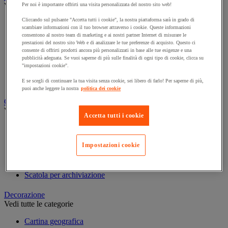
Vedi tutte le categorie
Per noi è importante offrirti una visita personalizzata del nostro sito web!
Cliccando sul pulsante "Accetta tutti i cookie", la nostra piattaforma sarà in grado di
Agenda, calendario e sottomano
scambiare informazioni con il tuo browser attraverso i cookie. Queste informazioni
Busta e smistamento della posta
consentono al nostro team di marketing e ai nostri partner Internet di misurare le
prestazioni del nostro sito Web e di analizzare le tue preferenze di acquisto. Questo ci
Carta, scheda Bristol e biglietto da visita
consente di offrirti prodotti ancora più personalizzati in base alle tue esigenze e una
Piccole forniture
pubblicità adeguata. Se vuoi saperne di più sulle finalità di ogni tipo di cookie, clicca su
"impostazioni cookie".
Quaderno, blocco note e Post-it®
Scrittura
E se scegli di continuare la tua visita senza cookie, sei libero di farlo! Per saperne di più,
puoi anche leggere la nostra
politica dei cookie
Classificazione e archiviazione
Vedi tutte le categorie
Accetta tutti i cookie
Accessori per classificazione per l'ufficio
Cartella sospesa
Impostazioni cookie
Cartellina e separatore
Raccoglitore, separatore e busta
Scatola per archiviazione
Decorazione
Vedi tutte le categorie
Cartina geografica