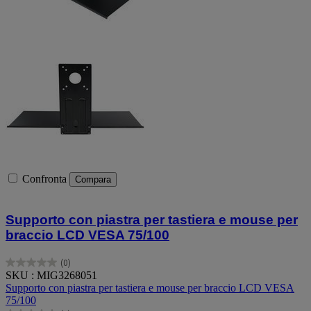
Confronta
Compara
Supporto con piastra per tastiera e mouse per
braccio LCD VESA 75/100
(0)
0.0
SKU : MIG3268051
su
Supporto con piastra per tastiera e mouse per braccio LCD VESA
5
75/100
stelle.