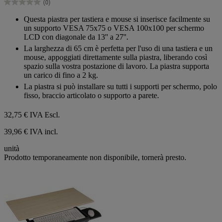
(0)
0.0
su
Questa piastra per tastiera e mouse si inserisce facilmente su
5
un supporto VESA 75x75 o VESA 100x100 per schermo
stelle.
LCD con diagonale da 13'' a 27''.
La larghezza di 65 cm è perfetta per l'uso di una tastiera e un
mouse, appoggiati direttamente sulla piastra, liberando così
spazio sulla vostra postazione di lavoro. La piastra supporta
un carico di fino a 2 kg.
La piastra si può installare su tutti i supporti per schermo, polo
fisso, braccio articolato o supporto a parete.
32,75 €
IVA Escl.
39,96 € IVA incl.
unità
Prodotto temporaneamente non disponibile, tornerà presto.