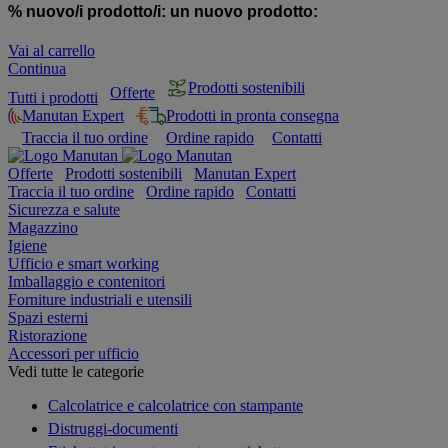
% nuovo/i prodotto/i:
un nuovo prodotto:
Vai al carrello
Continua
Prodotti sostenibili
Offerte
Tutti i prodotti
Manutan Expert
Prodotti in pronta consegna
Traccia il tuo ordine
Ordine rapido
Contatti
Offerte
Prodotti sostenibili
Manutan Expert
Traccia il tuo ordine
Ordine rapido
Contatti
Sicurezza e salute
Magazzino
Igiene
Ufficio e smart working
Imballaggio e contenitori
Forniture industriali e utensili
Spazi esterni
Ristorazione
Accessori per ufficio
Vedi tutte le categorie
Calcolatrice e calcolatrice con stampante
Distruggi-documenti