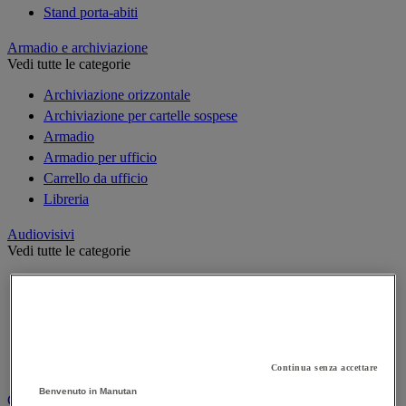
Stand porta-abiti
Armadio e archiviazione
Vedi tutte le categorie
Archiviazione orizzontale
Archiviazione per cartelle sospese
Armadio
Armadio per ufficio
Carrello da ufficio
Libreria
Audiovisivi
Vedi tutte le categorie
Attrezzature audio e Hi-Fi
Connessione audio e video
Fotocamera, videocamera e binocolo
Insonorizzazione e registrazione professionali
Strumenti per proiezione e videoproiezione
Continua senza accettare
Benvenuto in Manutan
Cancelleria e forniture per ufficio