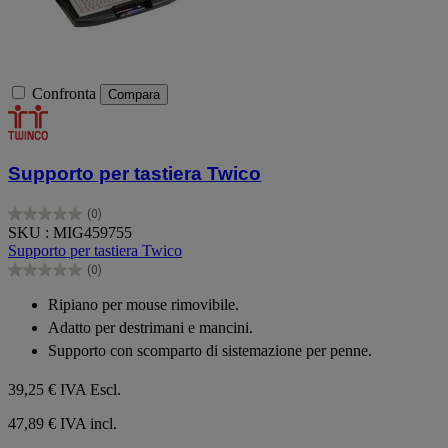
Confronta
Compara
Supporto per tastiera Twico
(0)
0.0
SKU : MIG459755
su
Supporto per tastiera Twico
5
(0)
stelle.
0.0
su
Ripiano per mouse rimovibile.
5
Adatto per destrimani e mancini.
stelle.
Supporto con scomparto di sistemazione per penne.
39,25 €
IVA Escl.
47,89 € IVA incl.