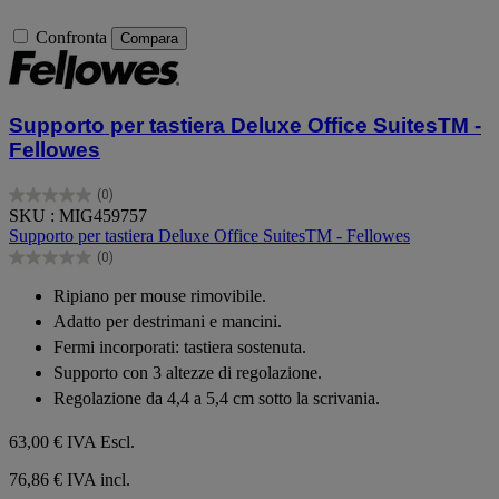
Confronta
Compara
Supporto per tastiera Deluxe Office SuitesTM -
Fellowes
(0)
0.0
SKU : MIG459757
su
Supporto per tastiera Deluxe Office SuitesTM - Fellowes
5
(0)
stelle.
0.0
su
Ripiano per mouse rimovibile.
5
Adatto per destrimani e mancini.
stelle.
Fermi incorporati: tastiera sostenuta.
Supporto con 3 altezze di regolazione.
Regolazione da 4,4 a 5,4 cm sotto la scrivania.
63,00 €
IVA Escl.
76,86 € IVA incl.