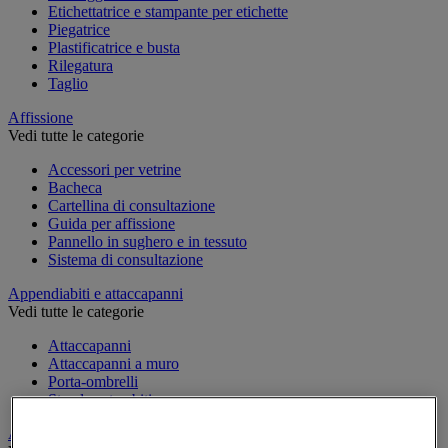
Etichettatrice e stampante per etichette
Piegatrice
Plastificatrice e busta
Rilegatura
Taglio
Affissione
Vedi tutte le categorie
Accessori per vetrine
Bacheca
Cartellina di consultazione
Guida per affissione
Pannello in sughero e in tessuto
Sistema di consultazione
Appendiabiti e attaccapanni
Vedi tutte le categorie
Attaccapanni
Attaccapanni a muro
Porta-ombrelli
Stand porta-abiti
Armadio e archiviazione