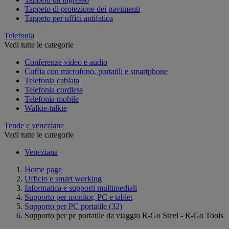
Tappeto di protezione dei pavimenti
Tappeto per uffici antifatica
Telefonia
Vedi tutte le categorie
Conferenze video e audio
Cuffia con microfono, portatili e smartphone
Telefonia cablata
Telefonia cordless
Telefonia mobile
Walkie-talkie
Tende e veneziane
Vedi tutte le categorie
Veneziana
Home page
Ufficio e smart working
Informatica e supporti multimediali
Supporto per monitor, PC e tablet
Supporto per PC portatile
(32)
Supporto per pc portatile da viaggio R-Go Steel - R-Go Tools