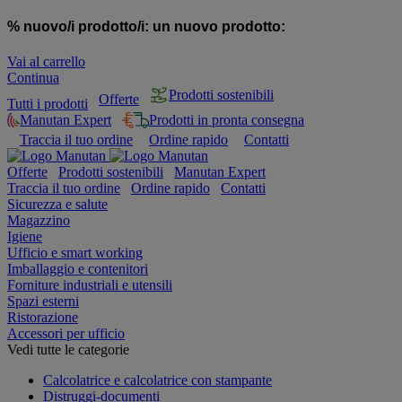
% nuovo/i prodotto/i:
un nuovo prodotto:
Vai al carrello
Continua
Prodotti sostenibili
Offerte
Tutti i prodotti
Manutan Expert
Prodotti in pronta consegna
Traccia il tuo ordine
Ordine rapido
Contatti
Offerte
Prodotti sostenibili
Manutan Expert
Traccia il tuo ordine
Ordine rapido
Contatti
Sicurezza e salute
Magazzino
Igiene
Ufficio e smart working
Imballaggio e contenitori
Forniture industriali e utensili
Spazi esterni
Ristorazione
Accessori per ufficio
Vedi tutte le categorie
Calcolatrice e calcolatrice con stampante
Distruggi-documenti