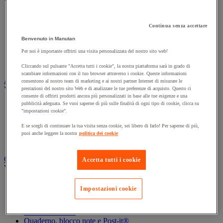
Vedi tutte le categorie
Archiviazione orizzontale
Continua senza accettare
Archiviazione per cartelle sospese
Armadio
Benvenuto in Manutan
Armadio per ufficio
Per noi è importante offrirti una visita personalizzata del nostro sito web!
Carrello da ufficio
Libreria
Cliccando sul pulsante "Accetta tutti i cookie", la nostra piattaforma sarà in grado di
scambiare informazioni con il tuo browser attraverso i cookie. Queste informazioni
Audiovisivi
consentono al nostro team di marketing e ai nostri partner Internet di misurare le
Vedi tutte le categorie
prestazioni del nostro sito Web e di analizzare le tue preferenze di acquisto. Questo ci
consente di offrirti prodotti ancora più personalizzati in base alle tue esigenze e una
pubblicità adeguata. Se vuoi saperne di più sulle finalità di ogni tipo di cookie, clicca su
Attrezzature audio e Hi-Fi
"impostazioni cookie".
Connessione audio e video
Fotocamera, videocamera e binocolo
E se scegli di continuare la tua visita senza cookie, sei libero di farlo! Per saperne di più,
Insonorizzazione e registrazione professionali
puoi anche leggere la nostra
politica dei cookie
Strumenti per proiezione e videoproiezione
Cancelleria e forniture per ufficio
Accetta tutti i cookie
Vedi tutte le categorie
Agenda, calendario e sottomano
Impostazioni cookie
Busta e smistamento della posta
Carta, scheda Bristol e biglietto da visita
Piccole forniture
Quaderno, blocco note e Post-it®