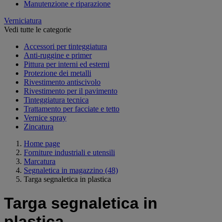
Manutenzione e riparazione
Verniciatura
Vedi tutte le categorie
Accessori per tinteggiatura
Anti-ruggine e primer
Pittura per interni ed esterni
Protezione dei metalli
Rivestimento antiscivolo
Rivestimento per il pavimento
Tinteggiatura tecnica
Trattamento per facciate e tetto
Vernice spray
Zincatura
Home page
Forniture industriali e utensili
Marcatura
Segnaletica in magazzino
(48)
Targa segnaletica in plastica
Targa segnaletica in
plastica