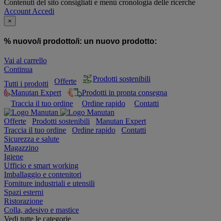
Contenuti del sito consigliati e menù cronologia delle ricerche
Account
Accedi
×
% nuovo/i prodotto/i:
un nuovo prodotto:
Vai al carrello
Continua
Prodotti sostenibili
Offerte
Tutti i prodotti
Manutan Expert
Prodotti in pronta consegna
Traccia il tuo ordine
Ordine rapido
Contatti
Offerte
Prodotti sostenibili
Manutan Expert
Traccia il tuo ordine
Ordine rapido
Contatti
Sicurezza e salute
Magazzino
Igiene
Ufficio e smart working
Imballaggio e contenitori
Forniture industriali e utensili
Spazi esterni
Ristorazione
Colla, adesivo e mastice
Vedi tutte le categorie