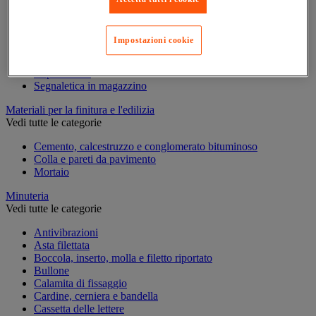
Incisione
Marcatura industriale
Marcatura permanente
Impostazioni cookie
Marcatura temporanea
Nastro adesivo di marcatura
Reperimento
Segnaletica in magazzino
Materiali per la finitura e l'edilizia
Vedi tutte le categorie
Cemento, calcestruzzo e conglomerato bituminoso
Colla e pareti da pavimento
Mortaio
Minuteria
Vedi tutte le categorie
Antivibrazioni
Asta filettata
Boccola, inserto, molla e filetto riportato
Bullone
Calamita di fissaggio
Cardine, cerniera e bandella
Cassetta delle lettere