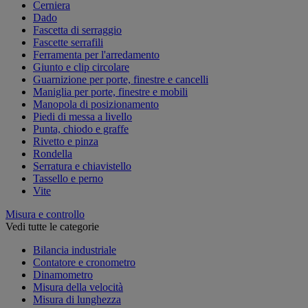
Cerniera
Dado
Fascetta di serraggio
Fascette serrafili
Ferramenta per l'arredamento
Giunto e clip circolare
Guarnizione per porte, finestre e cancelli
Maniglia per porte, finestre e mobili
Manopola di posizionamento
Piedi di messa a livello
Punta, chiodo e graffe
Rivetto e pinza
Rondella
Serratura e chiavistello
Tassello e perno
Vite
Misura e controllo
Vedi tutte le categorie
Bilancia industriale
Contatore e cronometro
Dinamometro
Misura della velocità
Misura di lunghezza