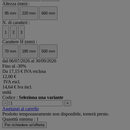
Altezza (mm) :
95 mm
220 mm
660 mm
N. di caratteri :
1
2
3
Carattere H (mm) :
70 mm
180 mm
500 mm
dal 06/07/2026 al 30/09/2026
Fino al -30%
Da
17,15 € IVA esclusa
12,00 €
IVA escl.
14,64 €
Iva incl.
unità
Codice :
Seleziona una variante
-
+
Aggiungi al carrello
Prodotto temporaneamente non disponibile, tornerà presto.
Quantità minima : 1
Per richiedere un'offerta