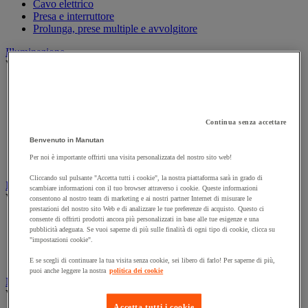
Cavo elettrico
Presa e interruttore
Prolunga, prese multiple e avvolgitore
Illuminazione
Vedi tutte le categorie
Illuminazione interna ed esterna
Lampada da officina
Lampada frontale
Continua senza accettare
Lampada portatile
Lampadina
Benvenuto in Manutan
Proiettore da cantiere
Per noi è importante offrirti una visita personalizzata del nostro sito web!
Torcia
Cliccando sul pulsante "Accetta tutti i cookie", la nostra piattaforma sarà in grado di
Ingrassaggio e lubrificazione
scambiare informazioni con il tuo browser attraverso i cookie. Queste informazioni
Vedi tutte le categorie
consentono al nostro team di marketing e ai nostri partner Internet di misurare le
prestazioni del nostro sito Web e di analizzare le tue preferenze di acquisto. Questo ci
Anti-aderente
consente di offrirti prodotti ancora più personalizzati in base alle tue esigenze e una
pubblicità adeguata. Se vuoi saperne di più sulle finalità di ogni tipo di cookie, clicca su
Attrezzi per lubrificazione
"impostazioni cookie".
Grasso e olio
Lubrificante e sbloccante
E se scegli di continuare la tua visita senza cookie, sei libero di farlo! Per saperne di più,
puoi anche leggere la nostra
politica dei cookie
Marcatura
Vedi tutte le categorie
Accetta tutti i cookie