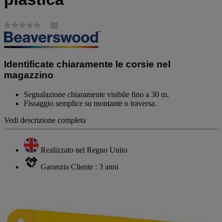
(0)
Nessuna
valutazione
Stesso
link
alla
Identificate chiaramente le corsie nel
pagina.
magazzino
Segnalazione chiaramente visibile fino a 30 m.
Fissaggio semplice su montante o traversa.
Vedi descrizione completa
Realizzato nel Regno Unito
Garanzia Cliente : 3 anni