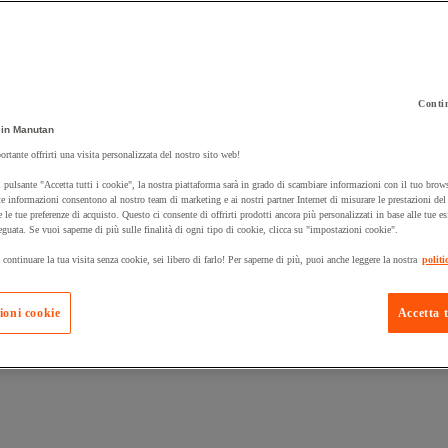
Contin
in Manutan
 carrello un prodotto:
ortante offrirti una visita personalizzata del nostro sito web!
 pulsante "Accetta tutti i cookie", la nostra piattaforma sarà in grado di scambiare informazioni con il tuo brows
e informazioni consentono al nostro team di marketing e ai nostri partner Internet di misurare le prestazioni de
e le tue preferenze di acquisto. Questo ci consente di offrirti prodotti ancora più personalizzati in base alle tue e
Prodotti in pron
Manutan Expert
eguata. Se vuoi saperne di più sulle finalità di ogni tipo di cookie, clicca su "impostazioni cookie".
 continuare la tua visita senza cookie, sei libero di farlo! Per saperne di più, puoi anche leggere la nostra
politi
ioni cookie
Accetta t