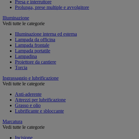
Presa e interruttore
Prolunga, prese multiple e avvolgitore
Illuminazione
Vedi tutte le categorie
Illuminazione interna ed esterna
Lampada da officina
Lampada frontale
Lampada portatile
Lampadina
Proiettore da cantiere
Torcia
Ingrassaggio e lubrificazione
Vedi tutte le categorie
Anti-aderente
Attrezzi per lubrificazione
Grasso e olio
Lubrificante e sbloccante
Marcatura
Vedi tutte le categorie
Incisione