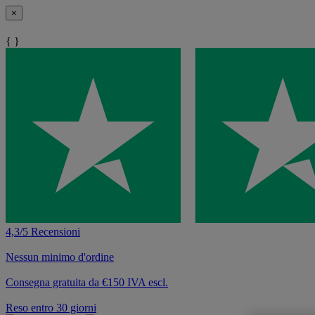
×
{ }
4,3/5 Recensioni
Nessun minimo d'ordine
Consegna gratuita da €150 IVA escl.
Reso entro 30 giorni