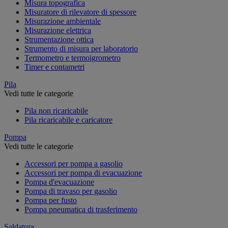
Misura topografica
Misuratore di rilevatore di spessore
Misurazione ambientale
Misurazione elettrica
Strumentazione ottica
Strumento di misura per laboratorio
Termometro e termoigrometro
Timer e contametri
Pila
Vedi tutte le categorie
Pila non ricaricabile
Pila ricaricabile e caricatore
Pompa
Vedi tutte le categorie
Accessori per pompa a gasolio
Accessori per pompa di evacuazione
Pompa d'evacuazione
Pompa di travaso per gasolio
Pompa per fusto
Pompa pneumatica di trasferimento
Saldatura