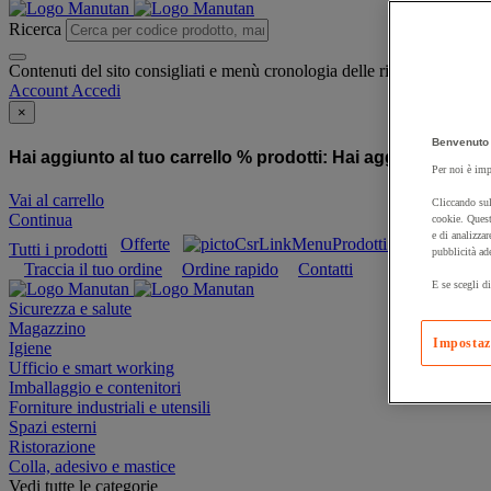
Ricerca
Contenuti del sito consigliati e menù cronologia delle ricerche
Account
Accedi
×
Benvenuto 
Hai aggiunto al tuo carrello % prodotti:
Hai aggiunto al tuo
Per noi è imp
Vai al carrello
Cliccando sul
Continua
cookie. Quest
e di analizzar
Offerte
Prodotti sostenibili
Tutti i prodotti
pubblicità ad
Traccia il tuo ordine
Ordine rapido
Contatti
E se scegli di
Sicurezza e salute
Magazzino
Impostaz
Igiene
Ufficio e smart working
Imballaggio e contenitori
Forniture industriali e utensili
Spazi esterni
Ristorazione
Colla, adesivo e mastice
Vedi tutte le categorie