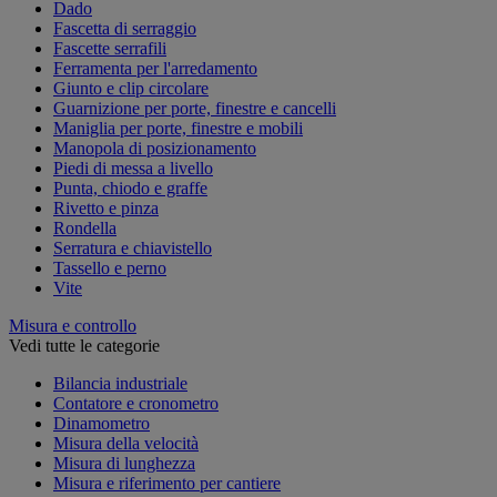
Dado
Fascetta di serraggio
Fascette serrafili
Ferramenta per l'arredamento
Giunto e clip circolare
Guarnizione per porte, finestre e cancelli
Maniglia per porte, finestre e mobili
Manopola di posizionamento
Piedi di messa a livello
Punta, chiodo e graffe
Rivetto e pinza
Rondella
Serratura e chiavistello
Tassello e perno
Vite
Misura e controllo
Vedi tutte le categorie
Bilancia industriale
Contatore e cronometro
Dinamometro
Misura della velocità
Misura di lunghezza
Misura e riferimento per cantiere