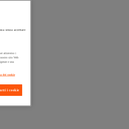
ua senza accettare
er attraverso i
l nostro sito Web
sigenze e una
ta consegna
ca dei cookie
utti i cookie