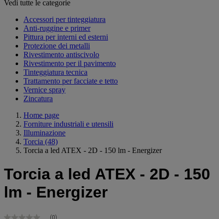
Vedi tutte le categorie
Accessori per tinteggiatura
Anti-ruggine e primer
Pittura per interni ed esterni
Protezione dei metalli
Rivestimento antiscivolo
Rivestimento per il pavimento
Tinteggiatura tecnica
Trattamento per facciate e tetto
Vernice spray
Zincatura
Home page
Forniture industriali e utensili
Illuminazione
Torcia
(48)
Torcia a led ATEX - 2D - 150 lm - Energizer
Torcia a led ATEX - 2D - 150
lm - Energizer
(0)