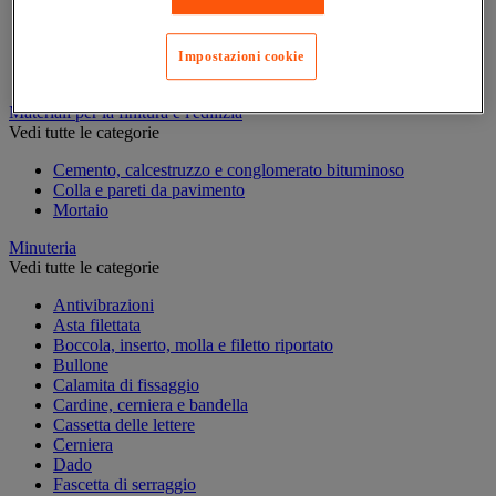
Marcatura temporanea
Nastro adesivo di marcatura
Reperimento
Impostazioni cookie
Segnaletica in magazzino
Materiali per la finitura e l'edilizia
Vedi tutte le categorie
Cemento, calcestruzzo e conglomerato bituminoso
Colla e pareti da pavimento
Mortaio
Minuteria
Vedi tutte le categorie
Antivibrazioni
Asta filettata
Boccola, inserto, molla e filetto riportato
Bullone
Calamita di fissaggio
Cardine, cerniera e bandella
Cassetta delle lettere
Cerniera
Dado
Fascetta di serraggio