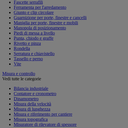
Fascette serrafili
Ferramenta per l'arredamento
Giunto e clip circolare
Guarnizione per porte, finestre e cancelli
Maniglia per porte, finestre e mobili
Manopola di posizionamento
Piedi di messa a livello
Punta, chiodo e graffe
Rivetto e pinza
Rondella
Serratura e chiavistello
Tassello e perno
Vite
Misura e controllo
Vedi tutte le categorie
Bilancia industriale
Contatore e cronometro
Dinamometro
Misura della velocità
Misura di lunghezza
Misura e riferimento per cantiere
Misura topografica
Misuratore di rilevatore di spessore