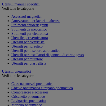
Utensili manuali specifici
Vedi tutte le categorie
Accessori magnetici
Attrezzatura per lavori in altezza
Strumenti antideflagranti
Strumenti da meccanico
Strumenti per elettronica
Utensile per verniciatura
Utensili per elettricista
Utensili per idraulico
Utensili per il settore aeronautico
Utensili per installatori di pannelli di cartongesso
Utensili per muratore
Utensili per piastrellista
Utensili pneumatici
Vedi tutte le categorie
Cassetta attrezzi pneumatici
Chiave pneumatica e trapano pneumatico
Compressore e accessori
Cricchetto pneumatico
Levigatrice pneumatica
Martello pneumatico