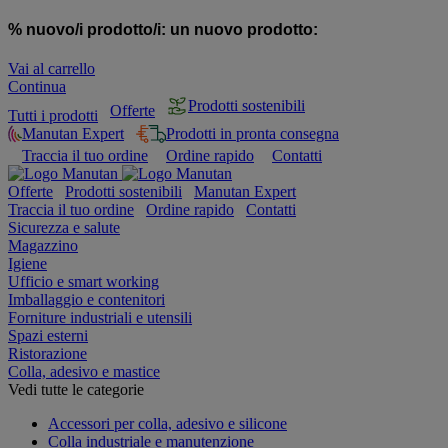
% nuovo/i prodotto/i:
un nuovo prodotto:
Vai al carrello
Continua
Prodotti sostenibili
Offerte
Tutti i prodotti
Manutan Expert
Prodotti in pronta consegna
Traccia il tuo ordine
Ordine rapido
Contatti
Offerte
Prodotti sostenibili
Manutan Expert
Traccia il tuo ordine
Ordine rapido
Contatti
Sicurezza e salute
Magazzino
Igiene
Ufficio e smart working
Imballaggio e contenitori
Forniture industriali e utensili
Spazi esterni
Ristorazione
Colla, adesivo e mastice
Vedi tutte le categorie
Accessori per colla, adesivo e silicone
Colla industriale e manutenzione