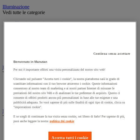
Illuminazione
Vedi tutte le categorie
Illuminazione interna ed esterna
Lampada da officina
Lampada frontale
Lampada portatile
Lampadina
Proiettore da cantiere
Continua senza accettare
Torcia
Benvenuto in Manutan
Ingrassaggio e lubrificazione
Per noi è importante offrirti una visita personalizzata del nostro sito web!
Vedi tutte le categorie
Cliccando sul pulsante "Accetta tutti i cookie", la nostra piattaforma sarà in grado di
Anti-aderente
scambiare informazioni con il tuo browser attraverso i cookie. Queste informazioni
consentono al nostro team di marketing e ai nostri partner Internet di misurare le
Attrezzi per lubrificazione
prestazioni del nostro sito Web e di analizzare le tue preferenze di acquisto. Questo ci
Grasso e olio
consente di offrirti prodotti ancora più personalizzati in base alle tue esigenze e una
Lubrificante e sbloccante
pubblicità adeguata. Se vuoi saperne di più sulle finalità di ogni tipo di cookie, clicca su
"impostazioni cookie".
Marcatura
Vedi tutte le categorie
E se scegli di continuare la tua visita senza cookie, sei libero di farlo! Per saperne di più,
puoi anche leggere la nostra
politica dei cookie
Incisione
Marcatura industriale
Accetta tutti i cookie
Marcatura permanente