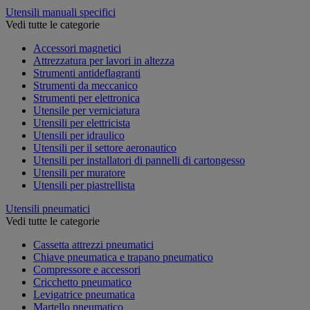
Utensili manuali specifici
Vedi tutte le categorie
Accessori magnetici
Attrezzatura per lavori in altezza
Strumenti antideflagranti
Strumenti da meccanico
Strumenti per elettronica
Utensile per verniciatura
Utensili per elettricista
Utensili per idraulico
Utensili per il settore aeronautico
Utensili per installatori di pannelli di cartongesso
Utensili per muratore
Utensili per piastrellista
Utensili pneumatici
Vedi tutte le categorie
Cassetta attrezzi pneumatici
Chiave pneumatica e trapano pneumatico
Compressore e accessori
Cricchetto pneumatico
Levigatrice pneumatica
Martello pneumatico