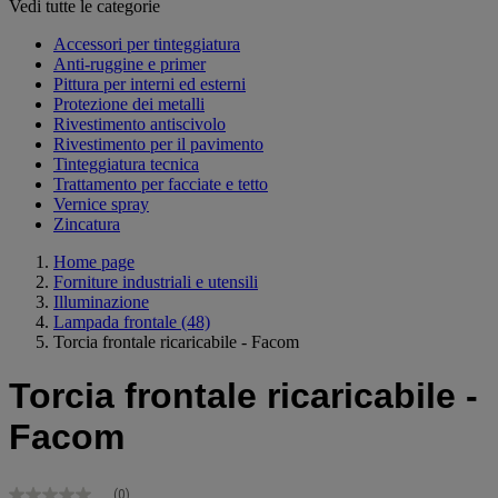
Vedi tutte le categorie
Accessori per tinteggiatura
Anti-ruggine e primer
Pittura per interni ed esterni
Protezione dei metalli
Rivestimento antiscivolo
Rivestimento per il pavimento
Tinteggiatura tecnica
Trattamento per facciate e tetto
Vernice spray
Zincatura
Home page
Forniture industriali e utensili
Illuminazione
Lampada frontale
(48)
Torcia frontale ricaricabile - Facom
Torcia frontale ricaricabile -
Facom
(0)