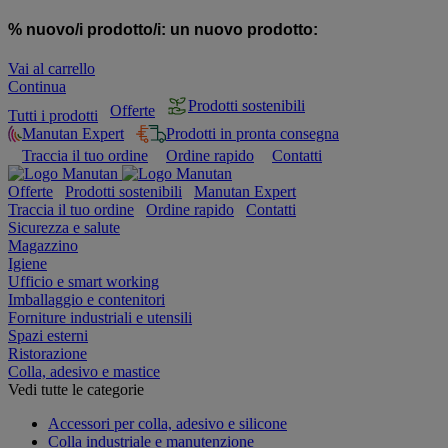
% nuovo/i prodotto/i:
un nuovo prodotto:
Vai al carrello
Continua
Prodotti sostenibili
Offerte
Tutti i prodotti
Manutan Expert
Prodotti in pronta consegna
Traccia il tuo ordine
Ordine rapido
Contatti
Offerte
Prodotti sostenibili
Manutan Expert
Traccia il tuo ordine
Ordine rapido
Contatti
Sicurezza e salute
Magazzino
Igiene
Ufficio e smart working
Imballaggio e contenitori
Forniture industriali e utensili
Spazi esterni
Ristorazione
Colla, adesivo e mastice
Vedi tutte le categorie
Accessori per colla, adesivo e silicone
Colla industriale e manutenzione