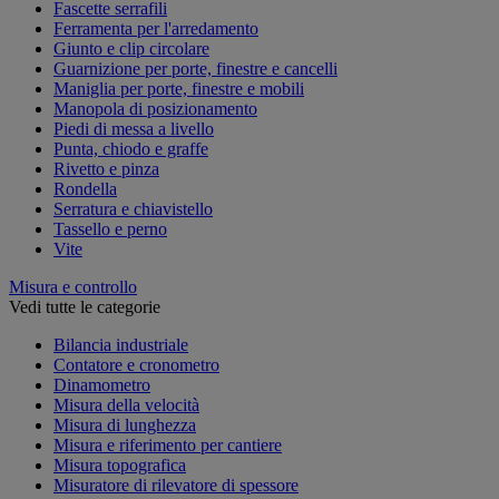
Fascette serrafili
Ferramenta per l'arredamento
Giunto e clip circolare
Guarnizione per porte, finestre e cancelli
Maniglia per porte, finestre e mobili
Manopola di posizionamento
Piedi di messa a livello
Punta, chiodo e graffe
Rivetto e pinza
Rondella
Serratura e chiavistello
Tassello e perno
Vite
Misura e controllo
Vedi tutte le categorie
Bilancia industriale
Contatore e cronometro
Dinamometro
Misura della velocità
Misura di lunghezza
Misura e riferimento per cantiere
Misura topografica
Misuratore di rilevatore di spessore