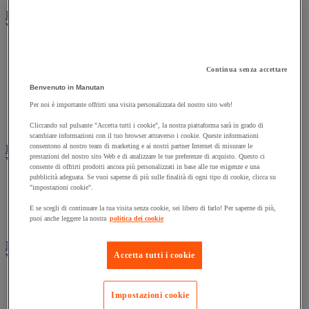
Illuminazione
Vedi tutte le categorie
Illuminazione interna ed esterna
Lampada da officina
Continua senza accettare
Lampada frontale
Lampada portatile
Benvenuto in Manutan
Lampadina
Per noi è importante offrirti una visita personalizzata del nostro sito web!
Proiettore da cantiere
Torcia
Cliccando sul pulsante "Accetta tutti i cookie", la nostra piattaforma sarà in grado di
scambiare informazioni con il tuo browser attraverso i cookie. Queste informazioni
consentono al nostro team di marketing e ai nostri partner Internet di misurare le
Ingrassaggio e lubrificazione
prestazioni del nostro sito Web e di analizzare le tue preferenze di acquisto. Questo ci
Vedi tutte le categorie
consente di offrirti prodotti ancora più personalizzati in base alle tue esigenze e una
pubblicità adeguata. Se vuoi saperne di più sulle finalità di ogni tipo di cookie, clicca su
Anti-aderente
"impostazioni cookie".
Attrezzi per lubrificazione
Grasso e olio
E se scegli di continuare la tua visita senza cookie, sei libero di farlo! Per saperne di più,
puoi anche leggere la nostra
politica dei cookie
Lubrificante e sbloccante
Marcatura
Accetta tutti i cookie
Vedi tutte le categorie
Incisione
Marcatura industriale
Impostazioni cookie
Marcatura permanente