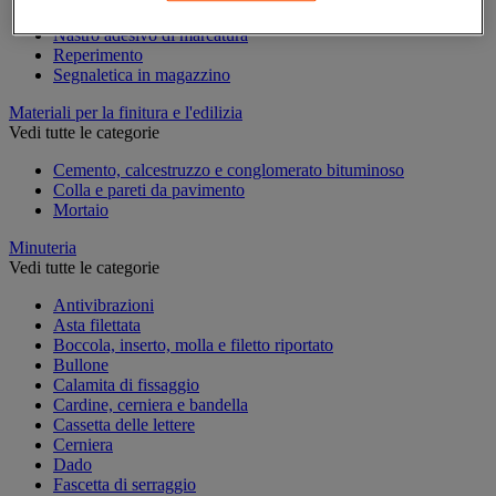
Marcatura temporanea
Nastro adesivo di marcatura
Reperimento
Segnaletica in magazzino
Materiali per la finitura e l'edilizia
Vedi tutte le categorie
Cemento, calcestruzzo e conglomerato bituminoso
Colla e pareti da pavimento
Mortaio
Minuteria
Vedi tutte le categorie
Antivibrazioni
Asta filettata
Boccola, inserto, molla e filetto riportato
Bullone
Calamita di fissaggio
Cardine, cerniera e bandella
Cassetta delle lettere
Cerniera
Dado
Fascetta di serraggio