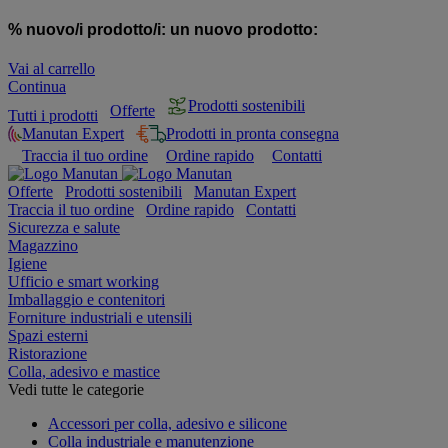
% nuovo/i prodotto/i:
un nuovo prodotto:
Vai al carrello
Continua
Prodotti sostenibili
Offerte
Tutti i prodotti
Manutan Expert
Prodotti in pronta consegna
Traccia il tuo ordine
Ordine rapido
Contatti
Offerte
Prodotti sostenibili
Manutan Expert
Traccia il tuo ordine
Ordine rapido
Contatti
Sicurezza e salute
Magazzino
Igiene
Ufficio e smart working
Imballaggio e contenitori
Forniture industriali e utensili
Spazi esterni
Ristorazione
Colla, adesivo e mastice
Vedi tutte le categorie
Accessori per colla, adesivo e silicone
Colla industriale e manutenzione