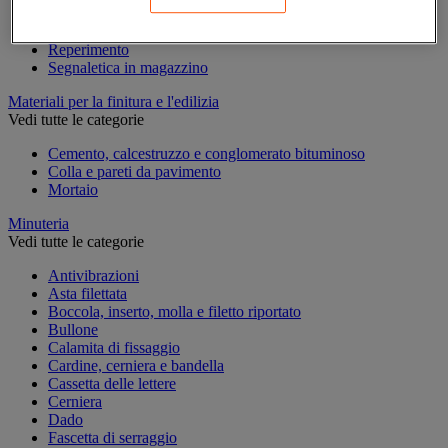
Marcatura temporanea
Nastro adesivo di marcatura
Reperimento
Segnaletica in magazzino
Materiali per la finitura e l'edilizia
Vedi tutte le categorie
Cemento, calcestruzzo e conglomerato bituminoso
Colla e pareti da pavimento
Mortaio
Minuteria
Vedi tutte le categorie
Antivibrazioni
Asta filettata
Boccola, inserto, molla e filetto riportato
Bullone
Calamita di fissaggio
Cardine, cerniera e bandella
Cassetta delle lettere
Cerniera
Dado
Fascetta di serraggio