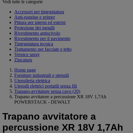
Vedi tutte le categorie
Accessori per tinteggiatura
Anti-ruggine e primer
Pittura per interni ed esterni
Protezione dei metalli
Rivestimento antiscivolo
Rivestimento per il pavimento
Tinteggiatura tecnica
Trattamento per facciate e tetto
Vernice spray
Zincatura
Home page
Forniture industriali e utensili
Utensileria elettrica
Utensili elettrici portatili senza fili
Trapano-avvitatore senza cavo
(20)
Trapano avvitatore a percussione XR 18V 1,7Ah
POWERSTACK - DEWALT
Trapano avvitatore a
percussione XR 18V 1,7Ah