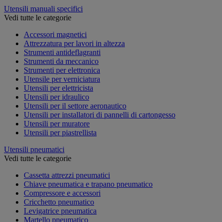
Utensili manuali specifici
Vedi tutte le categorie
Accessori magnetici
Attrezzatura per lavori in altezza
Strumenti antideflagranti
Strumenti da meccanico
Strumenti per elettronica
Utensile per verniciatura
Utensili per elettricista
Utensili per idraulico
Utensili per il settore aeronautico
Utensili per installatori di pannelli di cartongesso
Utensili per muratore
Utensili per piastrellista
Utensili pneumatici
Vedi tutte le categorie
Cassetta attrezzi pneumatici
Chiave pneumatica e trapano pneumatico
Compressore e accessori
Cricchetto pneumatico
Levigatrice pneumatica
Martello pneumatico