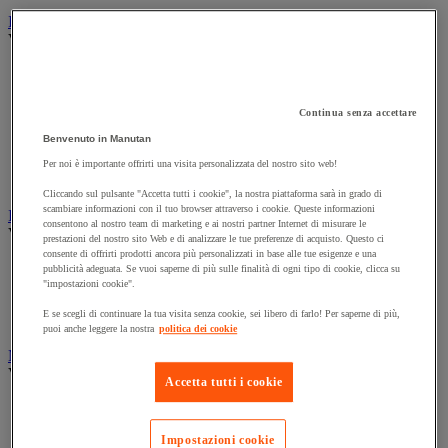
Illuminazione
Vedi tutte le categorie
Illuminazione interna ed esterna
Lampada da officina
Lampada frontale
Continua senza accettare
Lampada portatile
Benvenuto in Manutan
Lampadina
Proiettore da cantiere
Per noi è importante offrirti una visita personalizzata del nostro sito web!
Torcia
Cliccando sul pulsante "Accetta tutti i cookie", la nostra piattaforma sarà in grado di
scambiare informazioni con il tuo browser attraverso i cookie. Queste informazioni
Ingrassaggio e lubrificazione
consentono al nostro team di marketing e ai nostri partner Internet di misurare le
Vedi tutte le categorie
prestazioni del nostro sito Web e di analizzare le tue preferenze di acquisto. Questo ci
consente di offrirti prodotti ancora più personalizzati in base alle tue esigenze e una
Anti-aderente
pubblicità adeguata. Se vuoi saperne di più sulle finalità di ogni tipo di cookie, clicca su
Attrezzi per lubrificazione
"impostazioni cookie".
Grasso e olio
E se scegli di continuare la tua visita senza cookie, sei libero di farlo! Per saperne di più,
Lubrificante e sbloccante
puoi anche leggere la nostra
politica dei cookie
Marcatura
Vedi tutte le categorie
Accetta tutti i cookie
Incisione
Marcatura industriale
Impostazioni cookie
Marcatura permanente