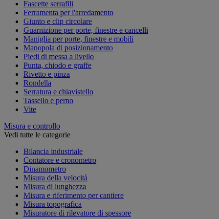
Fascette serrafili
Ferramenta per l'arredamento
Giunto e clip circolare
Guarnizione per porte, finestre e cancelli
Maniglia per porte, finestre e mobili
Manopola di posizionamento
Piedi di messa a livello
Punta, chiodo e graffe
Rivetto e pinza
Rondella
Serratura e chiavistello
Tassello e perno
Vite
Misura e controllo
Vedi tutte le categorie
Bilancia industriale
Contatore e cronometro
Dinamometro
Misura della velocità
Misura di lunghezza
Misura e riferimento per cantiere
Misura topografica
Misuratore di rilevatore di spessore