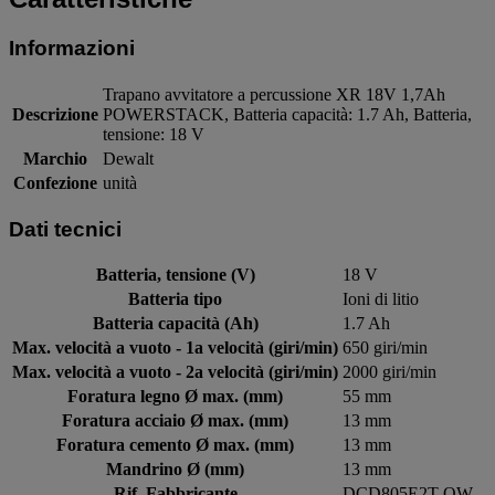
Informazioni
Trapano avvitatore a percussione XR 18V 1,7Ah
Descrizione
POWERSTACK, Batteria capacità: 1.7 Ah, Batteria,
tensione: 18 V
Marchio
Dewalt
Confezione
unità
Dati tecnici
Batteria, tensione (V)
18 V
Batteria tipo
Ioni di litio
Batteria capacità (Ah)
1.7 Ah
Max. velocità a vuoto - 1a velocità (giri/min)
650 giri/min
Max. velocità a vuoto - 2a velocità (giri/min)
2000 giri/min
Foratura legno Ø max. (mm)
55 mm
Foratura acciaio Ø max. (mm)
13 mm
Foratura cemento Ø max. (mm)
13 mm
Mandrino Ø (mm)
13 mm
Rif. Fabbricante
DCD805E2T-QW