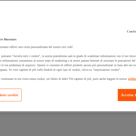
Contin
in Manutan
 carrello un prodotto:
ortante offrirti una visita personalizzata del nostro sito web!
 pulsante "Accetta tutti i cookie", la nostra piattaforma sarà in grado di scambiare informazioni con il tuo brows
e informazioni consentono al nostro team di marketing e ai nostri partner Internet di misurare le prestazioni de
e le tue preferenze di acquisto. Questo ci consente di offrirti prodotti ancora più personalizzati in base alle tue e
Prodotti in pron
Manutan Expert
eguata. Se vuoi saperne di più sulle finalità di ogni tipo di cookie, clicca su "impostazioni cookie".
 continuare la tua visita senza cookie, sei libero di farlo! Per saperne di più, puoi anche leggere la nostra
politi
ioni cookie
Accetta t