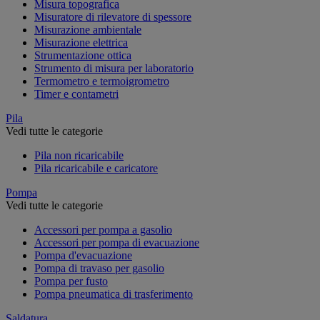
Misura topografica
Misuratore di rilevatore di spessore
Misurazione ambientale
Misurazione elettrica
Strumentazione ottica
Strumento di misura per laboratorio
Termometro e termoigrometro
Timer e contametri
Pila
Vedi tutte le categorie
Pila non ricaricabile
Pila ricaricabile e caricatore
Pompa
Vedi tutte le categorie
Accessori per pompa a gasolio
Accessori per pompa di evacuazione
Pompa d'evacuazione
Pompa di travaso per gasolio
Pompa per fusto
Pompa pneumatica di trasferimento
Saldatura