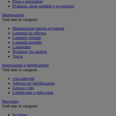
Presa e interruttore
Prolunga, prese multiple e avvolgitore
Illuminazione
Vedi tutte le categorie
Illuminazione interna ed esterna
Lampada da officina
Lampada frontale
Lampada portatile
Lampadina
Proiettore da cantiere
Torcia
Ingrassaggio e lubrificazione
Vedi tutte le categorie
Anti-aderente
Attrezzi per lubrificazione
Grasso e olio
Lubrificante e sbloccante
Marcatura
Vedi tutte le categorie
Incisione