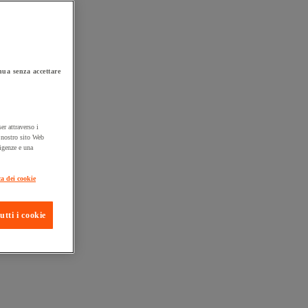
ua senza accettare
er attraverso i
l nostro sito Web
sigenze e una
ta consegna
ca dei cookie
utti i cookie