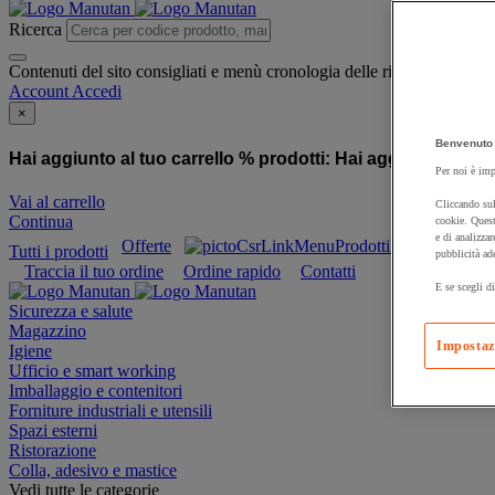
Ricerca
Contenuti del sito consigliati e menù cronologia delle ricerche
Account
Accedi
×
Benvenuto 
Hai aggiunto al tuo carrello % prodotti:
Hai aggiunto al tuo
Per noi è imp
Vai al carrello
Cliccando sul
Continua
cookie. Quest
e di analizzar
Offerte
Prodotti sostenibili
Tutti i prodotti
pubblicità ad
Traccia il tuo ordine
Ordine rapido
Contatti
E se scegli di
Sicurezza e salute
Magazzino
Impostaz
Igiene
Ufficio e smart working
Imballaggio e contenitori
Forniture industriali e utensili
Spazi esterni
Ristorazione
Colla, adesivo e mastice
Vedi tutte le categorie