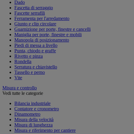
Dado
Fascetta di serraggio
Fascette serrafili
Ferramenta per l'arredamento
Giunto e clip circolare
Guarnizione per porte, finestre e cancelli
Maniglia per porte, finestre e mobili
Manopola di posizionamento
Piedi di messa a livello
Punta, chiodo e graffe
Rivetto e pinza
Rondella
Serratura e chiavistello
Tassello e perno
Vite
Misura e controllo
Vedi tutte le categorie
Bilancia industriale
Contatore e cronometro
Dinamometro
Misura della velocità
Misura di lunghezza
Misura e riferimento per cantiere