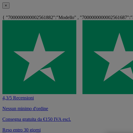
×
{ "7000000000002561882":"Modello" , "7000000000002561687":"Ri
4,3/5 Recensioni
Nessun minimo d'ordine
Consegna gratuita da €150 IVA escl.
Reso entro 30 giorni