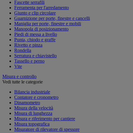
Fascette serrafili
Ferramenta per l'arredamento
Giunto e clip circolare
Guarnizione per porte, finestre e cancelli
Maniglia per porte, finestre e mobili
Manopola di posizionamento
Piedi di messa a livello
Punta, chiodo e graffe
Rivetto e pinza
Rondella
Serratura e chiavistello
Tassello e perno
Vite
Misura e controllo
Vedi tutte le categorie
Bilancia industriale
Contatore e cronometro
Dinamometro
Misura della velocità
Misura di lunghezza
Misura e riferimento per cantiere
Misura topografica
Misuratore di rilevatore di spessore