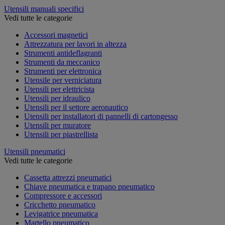
Utensili manuali specifici
Vedi tutte le categorie
Accessori magnetici
Attrezzatura per lavori in altezza
Strumenti antideflagranti
Strumenti da meccanico
Strumenti per elettronica
Utensile per verniciatura
Utensili per elettricista
Utensili per idraulico
Utensili per il settore aeronautico
Utensili per installatori di pannelli di cartongesso
Utensili per muratore
Utensili per piastrellista
Utensili pneumatici
Vedi tutte le categorie
Cassetta attrezzi pneumatici
Chiave pneumatica e trapano pneumatico
Compressore e accessori
Cricchetto pneumatico
Levigatrice pneumatica
Martello pneumatico