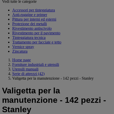
Vedi tutte le categorie
Accessori per tinteggiatura
Anti-ruggine e primer
Pittura per interni ed esterni
Protezione dei metalli
Rivestimento antiscivolo
Rivestimento per il pavimento
Tinteggiatura tecnica
Trattamento per facciate e tetto
Vernice spray
Zincatura
Home page
Forniture industriali e utensili
Utensili manuali
Serie di attrezzi
(42)
Valigetta per la manutenzione - 142 pezzi - Stanley
Valigetta per la
manutenzione - 142 pezzi -
Stanley