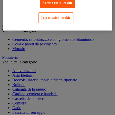
Accetta tutti i cookie
Marcatura temporanea
Nastro adesivo di marcatura
Reperimento
Segnaletica in magazzino
Impostazioni cookie
Materiali per la finitura e l'edilizia
Vedi tutte le categorie
Cemento, calcestruzzo e conglomerato bituminoso
Colla e pareti da pavimento
Mortaio
Minuteria
Vedi tutte le categorie
Antivibrazioni
Asta filettata
Boccola, inserto, molla e filetto riportato
Bullone
Calamita di fissaggio
Cardine, cerniera e bandella
Cassetta delle lettere
Cerniera
Dado
Fascetta di serraggio