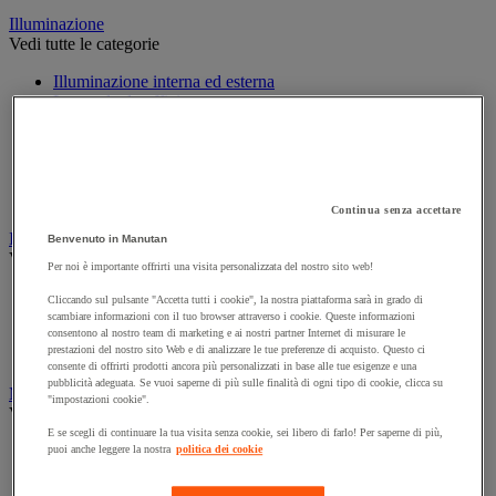
Illuminazione
Vedi tutte le categorie
Illuminazione interna ed esterna
Lampada da officina
Lampada frontale
Lampada portatile
Lampadina
Proiettore da cantiere
Torcia
Continua senza accettare
Ingrassaggio e lubrificazione
Benvenuto in Manutan
Vedi tutte le categorie
Per noi è importante offrirti una visita personalizzata del nostro sito web!
Anti-aderente
Cliccando sul pulsante "Accetta tutti i cookie", la nostra piattaforma sarà in grado di
Attrezzi per lubrificazione
scambiare informazioni con il tuo browser attraverso i cookie. Queste informazioni
Grasso e olio
consentono al nostro team di marketing e ai nostri partner Internet di misurare le
prestazioni del nostro sito Web e di analizzare le tue preferenze di acquisto. Questo ci
Lubrificante e sbloccante
consente di offrirti prodotti ancora più personalizzati in base alle tue esigenze e una
pubblicità adeguata. Se vuoi saperne di più sulle finalità di ogni tipo di cookie, clicca su
Marcatura
"impostazioni cookie".
Vedi tutte le categorie
E se scegli di continuare la tua visita senza cookie, sei libero di farlo! Per saperne di più,
Incisione
puoi anche leggere la nostra
politica dei cookie
Marcatura industriale
Marcatura permanente