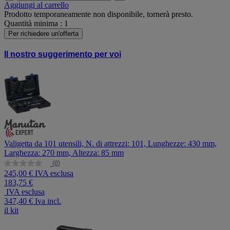
Aggiungi al carrello
Prodotto temporaneamente non disponibile, tornerà presto.
Quantità minima : 1
Per richiedere un'offerta
Il nostro suggerimento per voi
Valigetta da 101 utensili, N. di attrezzi: 101, Lunghezze: 430 mm,
Larghezza: 270 mm, Altezza: 85 mm
(0)
Nessuna
245,00 € IVA esclusa
valutazione
183,75 €
Stesso
link
IVA esclusa
alla
347,40 €
Iva incl.
pagina.
il kit