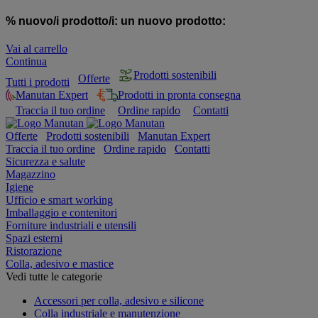
% nuovo/i prodotto/i:
un nuovo prodotto:
Vai al carrello
Continua
Prodotti sostenibili
Offerte
Tutti i prodotti
Manutan Expert
Prodotti in pronta consegna
Traccia il tuo ordine
Ordine rapido
Contatti
Offerte
Prodotti sostenibili
Manutan Expert
Traccia il tuo ordine
Ordine rapido
Contatti
Sicurezza e salute
Magazzino
Igiene
Ufficio e smart working
Imballaggio e contenitori
Forniture industriali e utensili
Spazi esterni
Ristorazione
Colla, adesivo e mastice
Vedi tutte le categorie
Accessori per colla, adesivo e silicone
Colla industriale e manutenzione