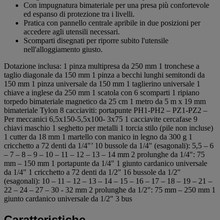
Con impugnatura bimateriale per una presa più confortevole
ed espanso di protezione tra i livelli.
Pratica con pannello centrale apribile in due posizioni per
accedere agli utensili necessari.
Scomparti disegnati per riporre subito l'utensile
nell'alloggiamento giusto.
Dotazione inclusa: 1 pinza multipresa da 250 mm 1 tronchese a
taglio diagonale da 150 mm 1 pinza a becchi lunghi semitondi da
150 mm 1 pinza universale da 150 mm 1 taglierino universale 1
chiave a inglese da 250 mm 1 scatola con 6 scomparti 1 ripiano
torpedo bimateriale magnetico da 25 cm 1 metro da 5 m x 19 mm
bimateriale Tylon 8 cacciaviti: portapunte PH1-PH2 – PZ1-PZ2 –
Per meccanici 6,5x150-5,5x100- 3x75 1 cacciavite cercafase 9
chiavi maschio 1 seghetto per metalli 1 torcia stilo (pile non incluse)
1 cutter da 18 mm 1 martello con manico in legno da 300 g 1
cricchetto a 72 denti da 1/4"’ 10 bussole da 1/4" (esagonali): 5,5 – 6
– 7 – 8 – 9 – 10 – 11 – 12 – 13 – 14 mm 2 prolunghe da 1/4": 75
mm – 150 mm 1 portapunte da 1/4" 1 giunto cardanico universale
da 1/4" 1 cricchetto a 72 denti da 1/2" 16 bussole da 1/2"
(esagonali): 10 – 11 – 12 – 13 – 14 – 15 – 16 – 17 – 18 – 19 – 21 –
22 – 24 – 27 – 30 - 32 mm 2 prolunghe da 1/2": 75 mm – 250 mm 1
giunto cardanico universale da 1/2" 3 bus
Caratteristiche