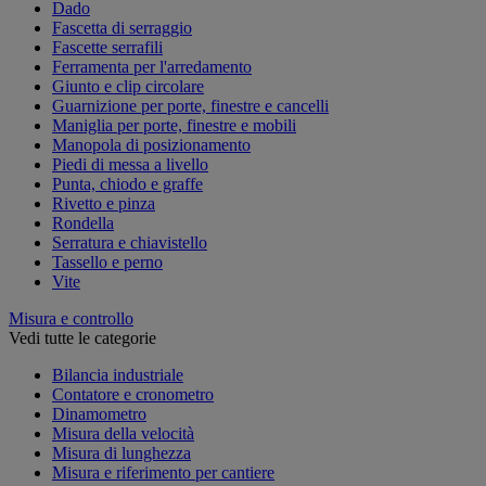
Dado
Fascetta di serraggio
Fascette serrafili
Ferramenta per l'arredamento
Giunto e clip circolare
Guarnizione per porte, finestre e cancelli
Maniglia per porte, finestre e mobili
Manopola di posizionamento
Piedi di messa a livello
Punta, chiodo e graffe
Rivetto e pinza
Rondella
Serratura e chiavistello
Tassello e perno
Vite
Misura e controllo
Vedi tutte le categorie
Bilancia industriale
Contatore e cronometro
Dinamometro
Misura della velocità
Misura di lunghezza
Misura e riferimento per cantiere