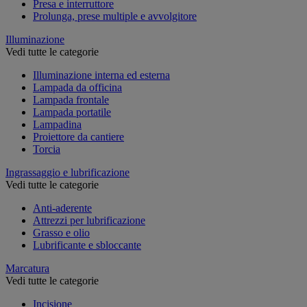
Presa e interruttore
Prolunga, prese multiple e avvolgitore
Illuminazione
Vedi tutte le categorie
Illuminazione interna ed esterna
Lampada da officina
Lampada frontale
Lampada portatile
Lampadina
Proiettore da cantiere
Torcia
Ingrassaggio e lubrificazione
Vedi tutte le categorie
Anti-aderente
Attrezzi per lubrificazione
Grasso e olio
Lubrificante e sbloccante
Marcatura
Vedi tutte le categorie
Incisione