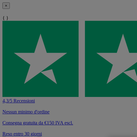
×
{ }
4,3/5 Recensioni
Nessun minimo d'ordine
Consegna gratuita da €150 IVA escl.
Reso entro 30 giorni