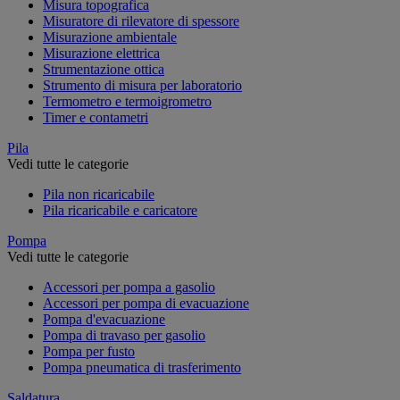
Misura topografica
Misuratore di rilevatore di spessore
Misurazione ambientale
Misurazione elettrica
Strumentazione ottica
Strumento di misura per laboratorio
Termometro e termoigrometro
Timer e contametri
Pila
Vedi tutte le categorie
Pila non ricaricabile
Pila ricaricabile e caricatore
Pompa
Vedi tutte le categorie
Accessori per pompa a gasolio
Accessori per pompa di evacuazione
Pompa d'evacuazione
Pompa di travaso per gasolio
Pompa per fusto
Pompa pneumatica di trasferimento
Saldatura