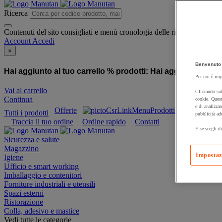
Ricerca
Contenuti del sito consigliati e menù cronologia delle ricerche
Account
Accedi
×
Benvenuto 
Hai aggiunto al tuo carrello % prodotti:
Hai aggiunto al tuo
Per noi è imp
Vai al carrello
Cliccando sul
Continua
cookie. Quest
e di analizzar
Offerte
Prodotti sostenibili
Tutti i prodotti
pubblicità ad
Traccia il tuo ordine
Ordine rapido
Contatti
E se scegli di
Sicurezza e salute
Magazzino
Impostaz
Igiene
Ufficio e smart working
Imballaggio e contenitori
Forniture industriali e utensili
Spazi esterni
Ristorazione
Colla, adesivo e mastice
Vedi tutte le categorie