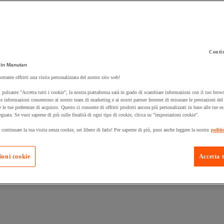
Contin
in Manutan
 carrello un prodotto:
ortante offrirti una visita personalizzata del nostro sito web!
 pulsante "Accetta tutti i cookie", la nostra piattaforma sarà in grado di scambiare informazioni con il tuo brows
e informazioni consentono al nostro team di marketing e ai nostri partner Internet di misurare le prestazioni de
e le tue preferenze di acquisto. Questo ci consente di offrirti prodotti ancora più personalizzati in base alle tue e
Prodotti in pron
Manutan Expert
eguata. Se vuoi saperne di più sulle finalità di ogni tipo di cookie, clicca su "impostazioni cookie".
 continuare la tua visita senza cookie, sei libero di farlo! Per saperne di più, puoi anche leggere la nostra
politi
ioni cookie
Accetta t