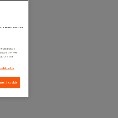
ua senza accettare
er attraverso i
l nostro sito Web
sigenze e una
ta consegna
ca dei cookie
utti i cookie