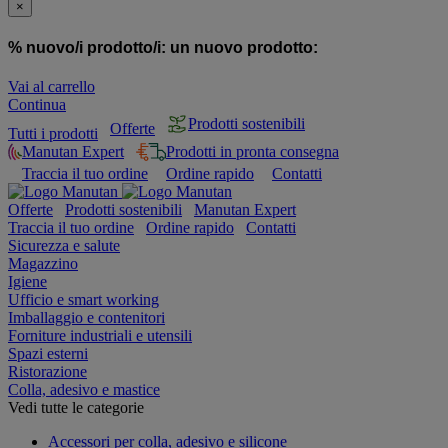
×
% nuovo/i prodotto/i:
un nuovo prodotto:
Vai al carrello
Continua
Prodotti sostenibili
Offerte
Tutti i prodotti
Manutan Expert
Prodotti in pronta consegna
Traccia il tuo ordine
Ordine rapido
Contatti
Offerte
Prodotti sostenibili
Manutan Expert
Traccia il tuo ordine
Ordine rapido
Contatti
Sicurezza e salute
Magazzino
Igiene
Ufficio e smart working
Imballaggio e contenitori
Forniture industriali e utensili
Spazi esterni
Ristorazione
Colla, adesivo e mastice
Vedi tutte le categorie
Accessori per colla, adesivo e silicone