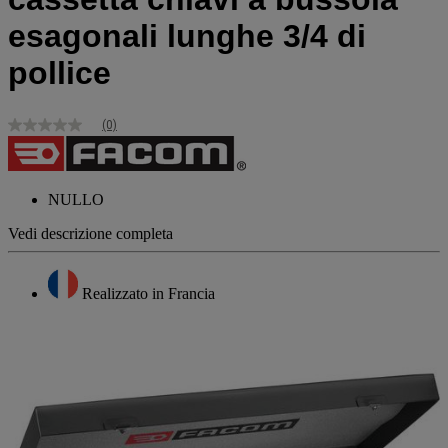
esagonali lunghe 3/4 di
pollice
(0)
Nessuna
valutazione
Stesso
link
alla
NULLO
pagina.
Vedi descrizione completa
Realizzato in Francia