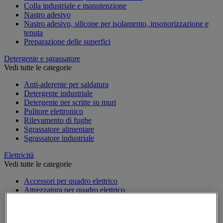
Colla industriale e manutenzione
Nastro adesivo
Nastro adesivo, silicone per isolamento, insonorizzazione e
tenuta
Preparazione delle superfici
Detergente e sgrassatore
Vedi tutte le categorie
Anti-aderente per saldatura
Detergente industriale
Detergente per scritte su muri
Pulitore elettronico
Rilevamento di fughe
Sgrassatore alimentare
Sgrassatore industriale
Elettricità
Vedi tutte le categorie
Accessori per quadro elettrico
Attrezzatura per quadro elettrico
Batteria, caricatore e cavi
Cavo elettrico
Presa e interruttore