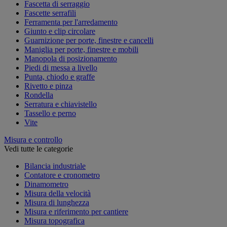
Fascetta di serraggio
Fascette serrafili
Ferramenta per l'arredamento
Giunto e clip circolare
Guarnizione per porte, finestre e cancelli
Maniglia per porte, finestre e mobili
Manopola di posizionamento
Piedi di messa a livello
Punta, chiodo e graffe
Rivetto e pinza
Rondella
Serratura e chiavistello
Tassello e perno
Vite
Misura e controllo
Vedi tutte le categorie
Bilancia industriale
Contatore e cronometro
Dinamometro
Misura della velocità
Misura di lunghezza
Misura e riferimento per cantiere
Misura topografica