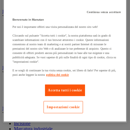
Prolunga, prese multiple e avvolgitore
Illuminazione
Continua senza accettare
Vedi tutte le categorie
Benvenuto in Manutan
Illuminazione interna ed esterna
Per noi è importante offrirti una visita personalizzata del nostro sito web!
Lampada da officina
Cliccando sul pulsante "Accetta tutti i cookie", la nostra piattaforma sarà in grado di
Lampada frontale
scambiare informazioni con il tuo browser attraverso i cookie. Queste informazioni
Lampada portatile
consentono al nostro team di marketing e ai nostri partner Internet di misurare le
Lampadina
prestazioni del nostro sito Web e di analizzare le tue preferenze di acquisto. Questo ci
Proiettore da cantiere
consente di offrirti prodotti ancora più personalizzati in base alle tue esigenze e una
Torcia
pubblicità adeguata. Se vuoi saperne di più sulle finalità di ogni tipo di cookie, clicca su
"impostazioni cookie".
Ingrassaggio e lubrificazione
E se scegli di continuare la tua visita senza cookie, sei libero di farlo! Per saperne di più,
Vedi tutte le categorie
puoi anche leggere la nostra
politica dei cookie
Anti-aderente
Attrezzi per lubrificazione
Accetta tutti i cookie
Grasso e olio
Lubrificante e sbloccante
Impostazioni cookie
Marcatura
Vedi tutte le categorie
Incisione
Marcatura industriale