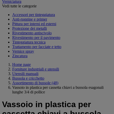
Verniciatura
Vedi tutte le categorie
Accessori per tinteggiatura
Anti-ruggine e primer
Pittura per interni ed esterni
Protezione dei metalli
Rivestimento antiscivolo
Rivestimento per il pavimento
Tinteggiatura tecnica
Trattamento per facciate e tetto
Vernice spray
Zincatura
Home page
Forniture industriali e utensili
Utensili manuali
Bussola e cricchetto
Assortimento di bussole
(48)
Vassoio in plastica per cassetta chiavi a bussola esagonali
lunghe 3/4 di pollice
Vassoio in plastica per
cassetta chiavi a bussola