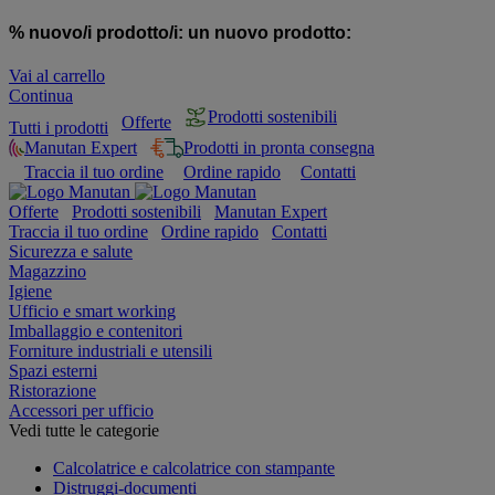
% nuovo/i prodotto/i:
un nuovo prodotto:
Vai al carrello
Continua
Prodotti sostenibili
Offerte
Tutti i prodotti
Manutan Expert
Prodotti in pronta consegna
Traccia il tuo ordine
Ordine rapido
Contatti
Offerte
Prodotti sostenibili
Manutan Expert
Traccia il tuo ordine
Ordine rapido
Contatti
Sicurezza e salute
Magazzino
Igiene
Ufficio e smart working
Imballaggio e contenitori
Forniture industriali e utensili
Spazi esterni
Ristorazione
Accessori per ufficio
Vedi tutte le categorie
Calcolatrice e calcolatrice con stampante
Distruggi-documenti