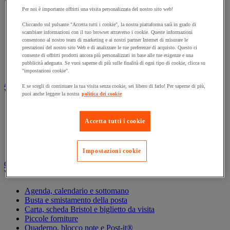
Vedi tutte le categorie
Per noi è importante offrirti una visita personalizzata del nostro sito web!
Archiviazione orizzontale
Cliccando sul pulsante "Accetta tutti i cookie", la nostra piattaforma sarà in grado di
Archiviazione per cartelle sospese
scambiare informazioni con il tuo browser attraverso i cookie. Queste informazioni
Armadio
consentono al nostro team di marketing e ai nostri partner Internet di misurare le
Armadio per ufficio
prestazioni del nostro sito Web e di analizzare le tue preferenze di acquisto. Questo ci
Carrello da ufficio
consente di offrirti prodotti ancora più personalizzati in base alle tue esigenze e una
pubblicità adeguata. Se vuoi saperne di più sulle finalità di ogni tipo di cookie, clicca su
Libreria
"impostazioni cookie".
Audiovisivi
E se scegli di continuare la tua visita senza cookie, sei libero di farlo! Per saperne di più,
Vedi tutte le categorie
puoi anche leggere la nostra
politica dei cookie
Attrezzature audio e Hi-Fi
Connessione audio e video
Accetta tutti i cookie
Fotocamera, videocamera e binocolo
Insonorizzazione e registrazione professionali
Strumenti per proiezione e videoproiezione
Impostazioni cookie
Cancelleria e forniture per ufficio
Vedi tutte le categorie
Agenda, calendario e sottomano
Busta e smistamento della posta
Carta, scheda Bristol e biglietto da visita
Piccole forniture
Quaderno, blocco note e Post-it®