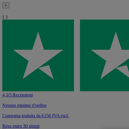
×
{ }
4,3/5 Recensioni
Nessun minimo d'ordine
Consegna gratuita da €150 IVA escl.
Reso entro 30 giorni