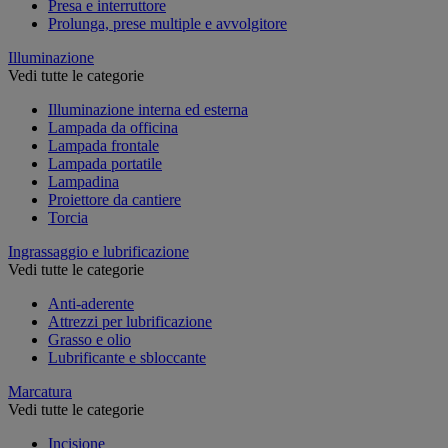
Presa e interruttore
Prolunga, prese multiple e avvolgitore
Illuminazione
Vedi tutte le categorie
Illuminazione interna ed esterna
Lampada da officina
Lampada frontale
Lampada portatile
Lampadina
Proiettore da cantiere
Torcia
Ingrassaggio e lubrificazione
Vedi tutte le categorie
Anti-aderente
Attrezzi per lubrificazione
Grasso e olio
Lubrificante e sbloccante
Marcatura
Vedi tutte le categorie
Incisione