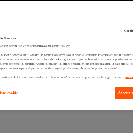
Contin
in Manutan
 carrello un prodotto:
ortante offrirti una visita personalizzata del nostro sito web!
 pulsante "Accetta tutti i cookie", la nostra piattaforma sarà in grado di scambiare informazioni con il tuo brows
e informazioni consentono al nostro team di marketing e ai nostri partner Internet di misurare le prestazioni de
e le tue preferenze di acquisto. Questo ci consente di offrirti prodotti ancora più personalizzati in base alle tue e
Prodotti in pron
Manutan Expert
eguata. Se vuoi saperne di più sulle finalità di ogni tipo di cookie, clicca su "impostazioni cookie".
 continuare la tua visita senza cookie, sei libero di farlo! Per saperne di più, puoi anche leggere la nostra
politi
ioni cookie
Accetta t