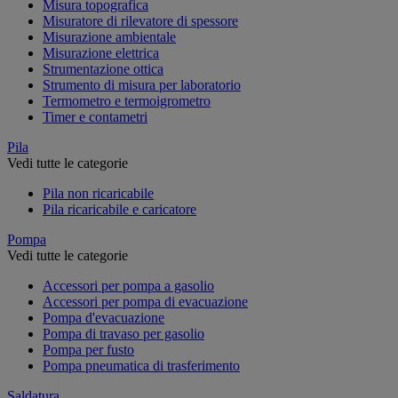
Misura topografica
Misuratore di rilevatore di spessore
Misurazione ambientale
Misurazione elettrica
Strumentazione ottica
Strumento di misura per laboratorio
Termometro e termoigrometro
Timer e contametri
Pila
Vedi tutte le categorie
Pila non ricaricabile
Pila ricaricabile e caricatore
Pompa
Vedi tutte le categorie
Accessori per pompa a gasolio
Accessori per pompa di evacuazione
Pompa d'evacuazione
Pompa di travaso per gasolio
Pompa per fusto
Pompa pneumatica di trasferimento
Saldatura