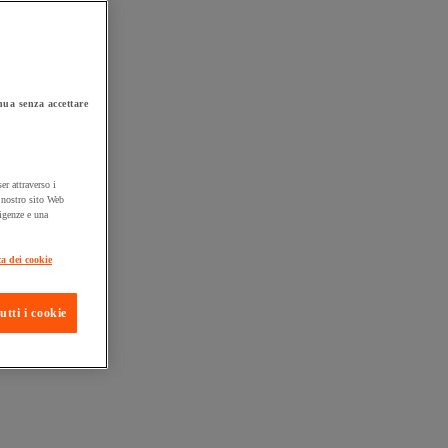
ua senza accettare
er attraverso i
l nostro sito Web
sigenze e una
ta consegna
ca dei cookie
utti i cookie