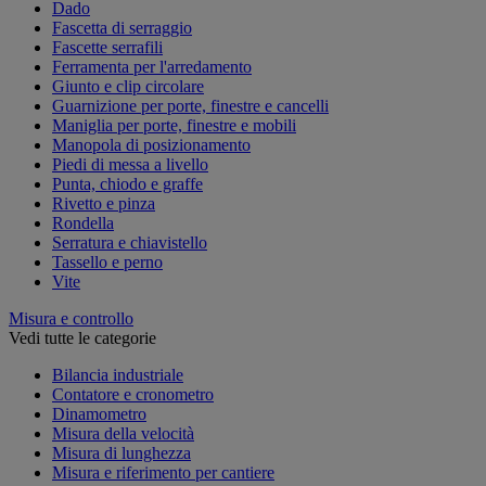
Dado
Fascetta di serraggio
Fascette serrafili
Ferramenta per l'arredamento
Giunto e clip circolare
Guarnizione per porte, finestre e cancelli
Maniglia per porte, finestre e mobili
Manopola di posizionamento
Piedi di messa a livello
Punta, chiodo e graffe
Rivetto e pinza
Rondella
Serratura e chiavistello
Tassello e perno
Vite
Misura e controllo
Vedi tutte le categorie
Bilancia industriale
Contatore e cronometro
Dinamometro
Misura della velocità
Misura di lunghezza
Misura e riferimento per cantiere