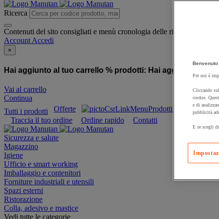
Ricerca
Contenuti del sito consigliati e menù cronologia delle ricerche
Account
Accedi
×
Benvenuto 
Hai aggiunto al tuo carrello % prodotti:
Hai aggiunto al tuo
Per noi è imp
Vai al carrello
Cliccando sul
Continua
cookie. Quest
e di analizzar
Offerte
Prodotti sostenibili
Tutti i prodotti
pubblicità ad
Traccia il tuo ordine
Ordine rapido
Contatti
E se scegli di
Sicurezza e salute
Magazzino
Impostaz
Igiene
Ufficio e smart working
Imballaggio e contenitori
Forniture industriali e utensili
Spazi esterni
Ristorazione
Colla, adesivo e mastice
Vedi tutte le categorie