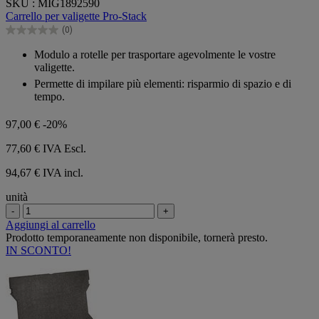
SKU : MIG1892590
su
Carrello per valigette Pro-Stack
5
(0)
stelle.
0.0
su
Modulo a rotelle per trasportare agevolmente le vostre
5
valigette.
stelle.
Permette di impilare più elementi: risparmio di spazio e di
tempo.
97,00 €
-20%
77,60 €
IVA Escl.
94,67 € IVA incl.
unità
-
+
Aggiungi al carrello
Prodotto temporaneamente non disponibile, tornerà presto.
IN SCONTO!