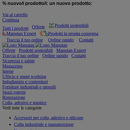
% nuovo/i prodotto/i:
un nuovo prodotto:
Vai al carrello
Continua
Prodotti sostenibili
Offerte
Tutti i prodotti
Manutan Expert
Prodotti in pronta consegna
Traccia il tuo ordine
Ordine rapido
Contatti
Offerte
Prodotti sostenibili
Manutan Expert
Traccia il tuo ordine
Ordine rapido
Contatti
Sicurezza e salute
Magazzino
Igiene
Ufficio e smart working
Imballaggio e contenitori
Forniture industriali e utensili
Spazi esterni
Ristorazione
Colla, adesivo e mastice
Vedi tutte le categorie
Accessori per colla, adesivo e silicone
Colla industriale e manutenzione