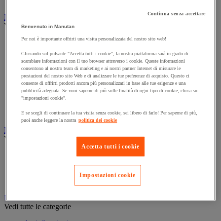
Continua senza accettare
Marcatura
Vedi tutte le categorie
Benvenuto in Manutan
Per noi è importante offrirti una visita personalizzata del nostro sito web!
Incisione
Marcatura industriale
Cliccando sul pulsante "Accetta tutti i cookie", la nostra piattaforma sarà in grado di
scambiare informazioni con il tuo browser attraverso i cookie. Queste informazioni
Marcatura permanente
consentono al nostro team di marketing e ai nostri partner Internet di misurare le
Marcatura temporanea
prestazioni del nostro sito Web e di analizzare le tue preferenze di acquisto. Questo ci
consente di offrirti prodotti ancora più personalizzati in base alle tue esigenze e una
Nastro adesivo di marcatura
pubblicità adeguata. Se vuoi saperne di più sulle finalità di ogni tipo di cookie, clicca su
Reperimento
"impostazioni cookie".
Segnaletica in magazzino
E se scegli di continuare la tua visita senza cookie, sei libero di farlo! Per saperne di più,
puoi anche leggere la nostra
politica dei cookie
Materiali per la finitura e l'edilizia
Vedi tutte le categorie
Accetta tutti i cookie
Cemento, calcestruzzo e conglomerato bituminoso
Colla e pareti da pavimento
Impostazioni cookie
Mortaio
Minuteria
Vedi tutte le categorie