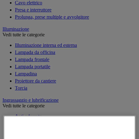
Cavo elettrico
Presa e interruttore
Prolunga, prese multiple e avvolgitore
Illuminazione
Vedi tutte le categorie
Illuminazione interna ed esterna
Lampada da officina
Lampada frontale
Lampada portatile
Lampadina
Proiettore da cantiere
Torcia
Ingrassaggio e lubrificazione
Vedi tutte le categorie
Anti-aderente
Attrezzi per lubrificazione
Grasso e olio
Lubrificante e sbloccante