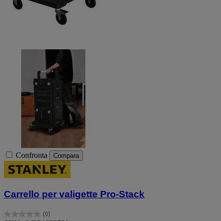
Confronta
Compara
Carrello per valigette Pro-Stack
(0)
0.0