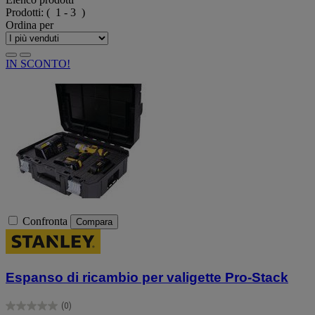
Prodotti:
( 1 - 3 )
Ordina per
IN SCONTO!
Confronta
Compara
Espanso di ricambio per valigette Pro-Stack
(0)
0.0