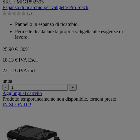
SKU : MIG1892595
su
Espanso di ricambio per valigette Pro-Stack
5
(0)
stelle.
0.0
su
Pannello in espanso di ricambio.
5
Permette di adattare la propria valigetta alle esigenze di
stelle.
lavoro.
25,90 €
-30%
18,13 €
IVA Escl.
22,12 € IVA incl.
unità
-
+
Aggiungi al carrello
Prodotto temporaneamente non disponibile, tornerà presto.
IN SCONTO!