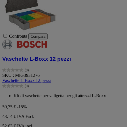
Confronta
Compara
Vaschette L-Boxx 12 pezzi
(0)
0.0
SKU : MIG3931276
su
Vaschette L-Boxx 12 pezzi
5
(0)
stelle.
0.0
su
Kit di vaschette per valigetta per gli attrezzi L-Boxx.
5
stelle.
50,75 €
-15%
43,14 €
IVA Escl.
52,63 € IVA incl.