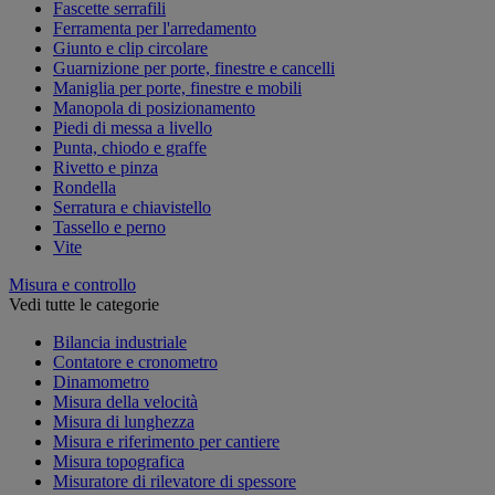
Fascette serrafili
Ferramenta per l'arredamento
Giunto e clip circolare
Guarnizione per porte, finestre e cancelli
Maniglia per porte, finestre e mobili
Manopola di posizionamento
Piedi di messa a livello
Punta, chiodo e graffe
Rivetto e pinza
Rondella
Serratura e chiavistello
Tassello e perno
Vite
Misura e controllo
Vedi tutte le categorie
Bilancia industriale
Contatore e cronometro
Dinamometro
Misura della velocità
Misura di lunghezza
Misura e riferimento per cantiere
Misura topografica
Misuratore di rilevatore di spessore