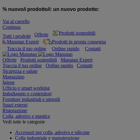
% nuovo/i prodotto/i:
un nuovo prodotto:
Vai al carrello
Continua
Prodotti sostenibili
Offerte
Tutti i prodotti
Manutan Expert
Prodotti in pronta consegna
Traccia il tuo ordine
Ordine rapido
Contatti
Offerte
Prodotti sostenibili
Manutan Expert
Traccia il tuo ordine
Ordine rapido
Contatti
Sicurezza e salute
Magazzino
Igiene
Ufficio e smart working
Imballaggio e contenitori
Forniture industriali e utensili
Spazi esterni
Ristorazione
Colla, adesivo e mastice
Vedi tutte le categorie
Accessori per colla, adesivo e silicone
Colla industriale e manutenzione