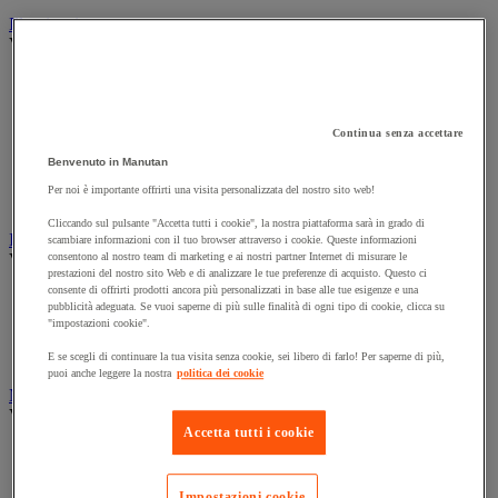
Illuminazione
Vedi tutte le categorie
Illuminazione interna ed esterna
Lampada da officina
Lampada frontale
Continua senza accettare
Lampada portatile
Lampadina
Benvenuto in Manutan
Proiettore da cantiere
Per noi è importante offrirti una visita personalizzata del nostro sito web!
Torcia
Cliccando sul pulsante "Accetta tutti i cookie", la nostra piattaforma sarà in grado di
Ingrassaggio e lubrificazione
scambiare informazioni con il tuo browser attraverso i cookie. Queste informazioni
Vedi tutte le categorie
consentono al nostro team di marketing e ai nostri partner Internet di misurare le
prestazioni del nostro sito Web e di analizzare le tue preferenze di acquisto. Questo ci
consente di offrirti prodotti ancora più personalizzati in base alle tue esigenze e una
Anti-aderente
pubblicità adeguata. Se vuoi saperne di più sulle finalità di ogni tipo di cookie, clicca su
Attrezzi per lubrificazione
"impostazioni cookie".
Grasso e olio
Lubrificante e sbloccante
E se scegli di continuare la tua visita senza cookie, sei libero di farlo! Per saperne di più,
puoi anche leggere la nostra
politica dei cookie
Marcatura
Vedi tutte le categorie
Accetta tutti i cookie
Incisione
Marcatura industriale
Marcatura permanente
Impostazioni cookie