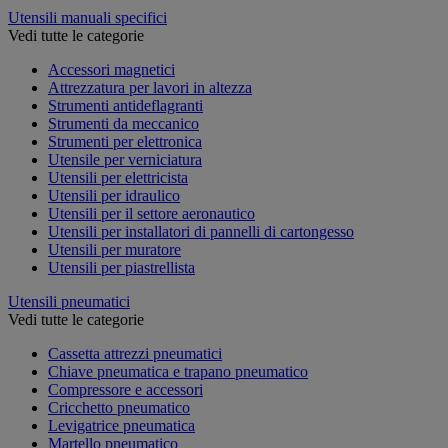
Utensili manuali specifici
Vedi tutte le categorie
Accessori magnetici
Attrezzatura per lavori in altezza
Strumenti antideflagranti
Strumenti da meccanico
Strumenti per elettronica
Utensile per verniciatura
Utensili per elettricista
Utensili per idraulico
Utensili per il settore aeronautico
Utensili per installatori di pannelli di cartongesso
Utensili per muratore
Utensili per piastrellista
Utensili pneumatici
Vedi tutte le categorie
Cassetta attrezzi pneumatici
Chiave pneumatica e trapano pneumatico
Compressore e accessori
Cricchetto pneumatico
Levigatrice pneumatica
Martello pneumatico