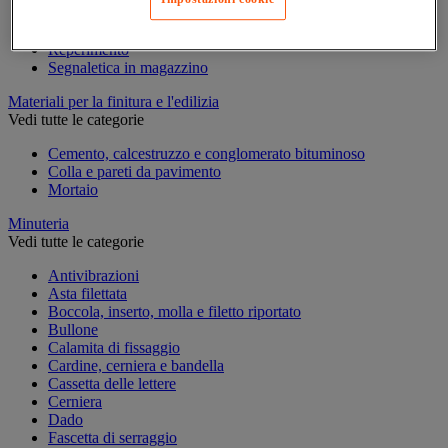
Marcatura temporanea
Nastro adesivo di marcatura
Reperimento
Segnaletica in magazzino
Materiali per la finitura e l'edilizia
Vedi tutte le categorie
Cemento, calcestruzzo e conglomerato bituminoso
Colla e pareti da pavimento
Mortaio
Minuteria
Vedi tutte le categorie
Antivibrazioni
Asta filettata
Boccola, inserto, molla e filetto riportato
Bullone
Calamita di fissaggio
Cardine, cerniera e bandella
Cassetta delle lettere
Cerniera
Dado
Fascetta di serraggio