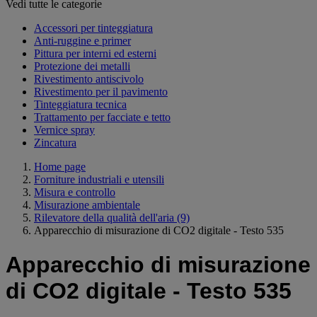
Vedi tutte le categorie
Accessori per tinteggiatura
Anti-ruggine e primer
Pittura per interni ed esterni
Protezione dei metalli
Rivestimento antiscivolo
Rivestimento per il pavimento
Tinteggiatura tecnica
Trattamento per facciate e tetto
Vernice spray
Zincatura
Home page
Forniture industriali e utensili
Misura e controllo
Misurazione ambientale
Rilevatore della qualità dell'aria
(9)
Apparecchio di misurazione di CO2 digitale - Testo 535
Apparecchio di misurazione
di CO2 digitale - Testo 535