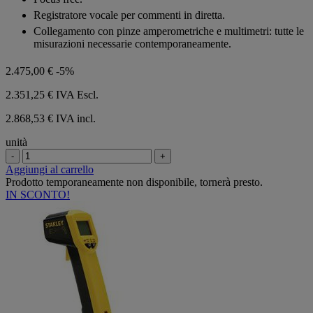
stelle.
Registratore vocale per commenti in diretta.
Collegamento con pinze amperometriche e multimetri: tutte le
misurazioni necessarie contemporaneamente.
2.475,00 €
-5%
2.351,25 €
IVA Escl.
2.868,53 € IVA incl.
unità
-
+
Aggiungi al carrello
Prodotto temporaneamente non disponibile, tornerà presto.
IN SCONTO!