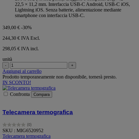
stelle.
22,5 × 11,2 mm. Interfaccia USB-C Android, USB-C iOS,
Lightning iOS. Senza batterie, alimentazione mediante
smartphone con interfaccia USB-C.
349,00 €
-30%
244,30 €
IVA Escl.
298,05 € IVA incl.
unità
-
+
Aggiungi al carrello
Prodotto temporaneamente non disponibile, tornerà presto.
IN SCONTO!
Confronta
Compara
Telecamera termografica
(0)
0.0
SKU : MIG6520952
su
Telecamera termografica
5