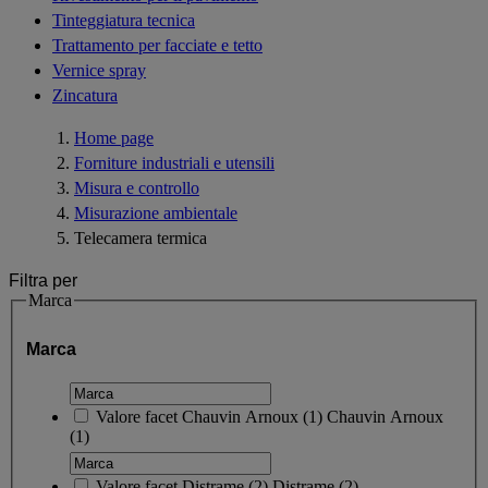
Tinteggiatura tecnica
Trattamento per facciate e tetto
Vernice spray
Zincatura
Home page
Forniture industriali e utensili
Misura e controllo
Misurazione ambientale
Telecamera termica
Filtra per
Marca
Marca
Valore facet
Chauvin Arnoux
(
1
)
Chauvin Arnoux
(1)
Valore facet
Distrame
(
2
)
Distrame
(2)