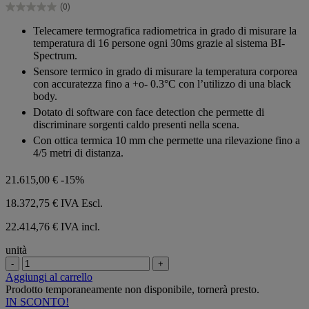
(0)
stelle.
0.0
su
Telecamere termografica radiometrica in grado di misurare la
5
temperatura di 16 persone ogni 30ms grazie al sistema BI-
stelle.
Spectrum.
Sensore termico in grado di misurare la temperatura corporea
con accuratezza fino a +o- 0.3°C con l’utilizzo di una black
body.
Dotato di software con face detection che permette di
discriminare sorgenti caldo presenti nella scena.
Con ottica termica 10 mm che permette una rilevazione fino a
4/5 metri di distanza.
21.615,00 €
-15%
18.372,75 €
IVA Escl.
22.414,76 € IVA incl.
unità
-
+
Aggiungi al carrello
Prodotto temporaneamente non disponibile, tornerà presto.
IN SCONTO!