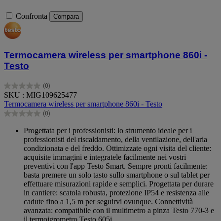
Confronta
Compara
Termocamera wireless per smartphone 860i -
Testo
(0)
0.0
SKU : MIG109625477
su
Termocamera wireless per smartphone 860i - Testo
5
(0)
stelle.
0.0
su
Progettata per i professionisti: lo strumento ideale per i
5
professionisti del riscaldamento, della ventilazione, dell'aria
stelle.
condizionata e del freddo. Ottimizzate ogni visita del cliente:
acquisite immagini e integratele facilmente nei vostri
preventivi con l'app Testo Smart. Sempre pronti facilmente:
basta premere un solo tasto sullo smartphone o sul tablet per
effettuare misurazioni rapide e semplici. Progettata per durare
in cantiere: scatola robusta, protezione IP54 e resistenza alle
cadute fino a 1,5 m per seguirvi ovunque. Connettività
avanzata: compatibile con il multimetro a pinza Testo 770-3 e
il termoigrometro Testo 605i.