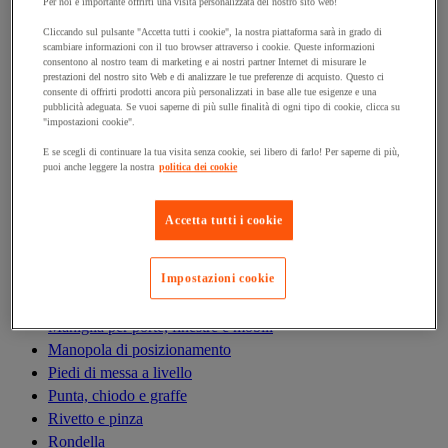
Antivibrazioni
Per noi è importante offrirti una visita personalizzata del nostro sito web!
Asta filettata
Cliccando sul pulsante "Accetta tutti i cookie", la nostra piattaforma sarà in grado di
scambiare informazioni con il tuo browser attraverso i cookie. Queste informazioni
Boccola, inserto, molla e filetto riportato
consentono al nostro team di marketing e ai nostri partner Internet di misurare le
Bullone
prestazioni del nostro sito Web e di analizzare le tue preferenze di acquisto. Questo ci
consente di offrirti prodotti ancora più personalizzati in base alle tue esigenze e una
Calamita di fissaggio
pubblicità adeguata. Se vuoi saperne di più sulle finalità di ogni tipo di cookie, clicca su
Cardine, cerniera e bandella
"impostazioni cookie".
Cassetta delle lettere
E se scegli di continuare la tua visita senza cookie, sei libero di farlo! Per saperne di più,
Cerniera
puoi anche leggere la nostra
politica dei cookie
Dado
Fascetta di serraggio
Accetta tutti i cookie
Fascette serrafili
Ferramenta per l'arredamento
Impostazioni cookie
Giunto e clip circolare
Guarnizione per porte, finestre e cancelli
Maniglia per porte, finestre e mobili
Manopola di posizionamento
Piedi di messa a livello
Punta, chiodo e graffe
Rivetto e pinza
Rondella