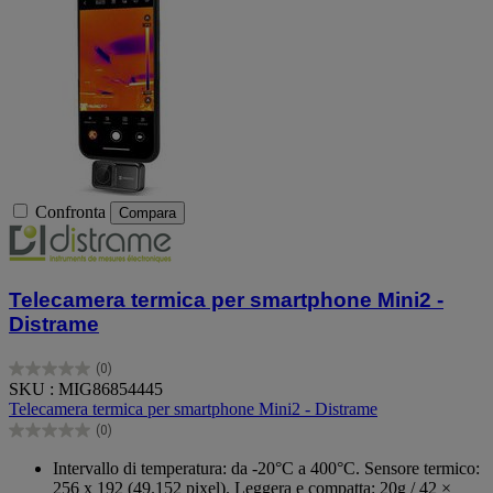
Confronta
Compara
Telecamera termica per smartphone Mini2 -
Distrame
(0)
0.0
SKU : MIG86854445
su
Telecamera termica per smartphone Mini2 - Distrame
5
(0)
stelle.
0.0
su
Intervallo di temperatura: da -20°C a 400°C. Sensore termico:
5
256 x 192 (49.152 pixel). Leggera e compatta: 20g / 42 ×