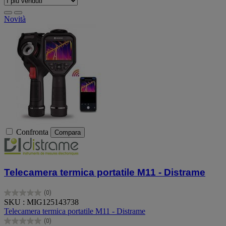
Novità
Confronta
Compara
Telecamera termica portatile M11 - Distrame
(0)
0.0
SKU : MIG125143738
su
Telecamera termica portatile M11 - Distrame
5
(0)
stelle.
0.0