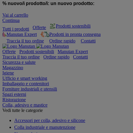
% nuovo/i prodotto/i:
un nuovo prodotto:
Vai al carrello
Continua
Prodotti sostenibili
Offerte
Tutti i prodotti
Manutan Expert
Prodotti in pronta consegna
Traccia il tuo ordine
Ordine rapido
Contatti
Offerte
Prodotti sostenibili
Manutan Expert
Traccia il tuo ordine
Ordine rapido
Contatti
Sicurezza e salute
Magazzino
Igiene
Ufficio e smart working
Imballaggio e contenitori
Forniture industriali e utensili
Spazi esterni
Ristorazione
Colla, adesivo e mastice
Vedi tutte le categorie
Accessori per colla, adesivo e silicone
Colla industriale e manutenzione