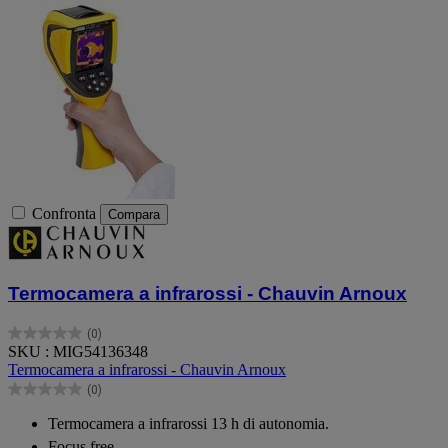
Confronta
Compara
Termocamera a infrarossi - Chauvin Arnoux
(0)
0.0
SKU : MIG54136348
su
Termocamera a infrarossi - Chauvin Arnoux
5
(0)
stelle.
0.0
su
Termocamera a infrarossi 13 h di autonomia.
5
Focus free.