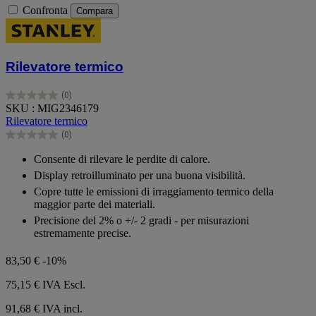
Confronta
Compara
Rilevatore termico
(0)
0.0
SKU : MIG2346179
su
Rilevatore termico
5
(0)
stelle.
0.0
su
Consente di rilevare le perdite di calore.
5
Display retroilluminato per una buona visibilità.
stelle.
Copre tutte le emissioni di irraggiamento termico della
maggior parte dei materiali.
Precisione del 2% o +/- 2 gradi - per misurazioni
estremamente precise.
83,50 €
-10%
75,15 €
IVA Escl.
91,68 € IVA incl.